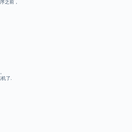
序之前，
。
机了.