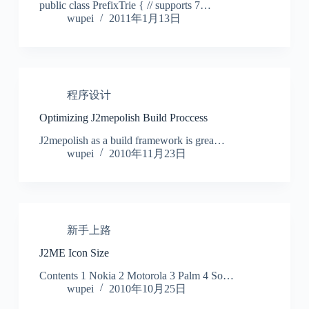
public class PrefixTrie { // supports 7…
wupei
2011年1月13日
程序设计
Optimizing J2mepolish Build Proccess
J2mepolish as a build framework is grea…
wupei
2010年11月23日
新手上路
J2ME Icon Size
Contents 1 Nokia 2 Motorola 3 Palm 4 So…
wupei
2010年10月25日