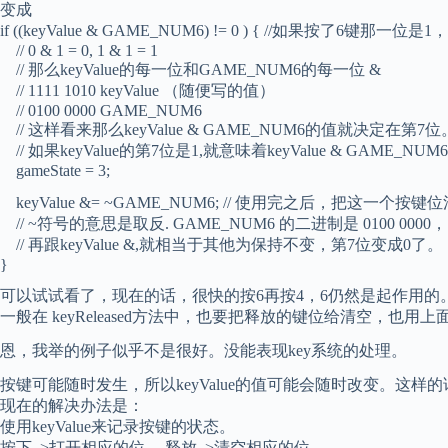
变成
if ((keyValue & GAME_NUM6) != 0 ) { //如果按了6键那
// 0 & 1 = 0, 1 & 1 = 1
// 那么keyValue的每一位和GAME_NUM6的每一位 &
// 1111 1010 keyValue （随便写的值）
// 0100 0000 GAME_NUM6
// 这样看来那么keyValue & GAME_NUM6的值就决定在
// 如果keyValue的第7位是1,就意味着keyValue & GAME_NUM6 !
gameState = 3;
keyValue &= ~GAME_NUM6; // 使用完之后，把这一个按
// ~符号的意思是取反. GAME_NUM6 的二进制是 0100 0000，
// 再跟keyValue &,就相当于其他为保持不变，第7位变成0了。
}
可以试试看了，现在的话，很快的按6再按4，6仍然是起作用的
一般在 keyReleased方法中，也要把释放的键位给清空，也用
恩，我举的例子似乎不是很好。没能表现key系统的处理。
按键可能随时发生，所以keyValue的值可能会随时改变。这样的
现在的解决办法是：
使用keyValue来记录按键的状态。
按下–>打开相应的位， 释放–>清空相应的位