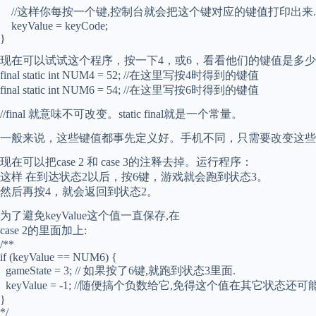
//这样你每按一个键,控制台就会把这个键对应的键值打印出来.
keyValue = keyCode;
}
现在可以试试这个程序，按一下4，或6，看看他们的键值是多
final static int NUM4 = 52; //在这里写按4时得到的键值
final static int NUM6 = 54; //在这里写按6时得到的键值
//final 就意味不可改变。static final就是一个常量。
一般来说，这些键值都事先定义好。手机不同，只需要改变这些
现在可以把case 2 和 case 3的注释去掉。运行程序：
这样 在到达状态2以后，按6键，游戏就会跑到状态3。
然后再按4，就会返回到状态2。
为了避免keyValue这个值一直保存,在
case 2的里面加上:
/**
if (keyValue == NUM6) {
gameState = 3; // 如果按了6键,就跑到状态3里面.
keyValue = -1; //随便搞个负数给它,免得这个值在其它状
}
*/