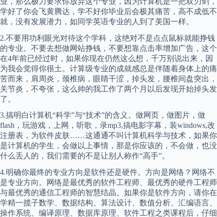
业，那么极力要求你放弃这个专业，因为计算机是一把双刃剑，
学好了你会飞黄腾达，学不好你毕业后会极其痛苦，高不成低不
就，没有发展潜力，如同学英语专业的人到了美国一样。
2.不要用功利眼光对待这个学科，这绝对不是点点鼠标就能挣钱
的专业。不要去想做网站挣钱，不要想靠点击率增加广告，这个
在4年前已经过时，如果你现在仍然这么想，千万别说出来，因
为我会觉得你很土。计算级专业的成就感总是伴随着身体上的痛
苦而来，肩周炎，颈椎病，眼睛干涩，掉头发，腰椎间盘突出，
关节炎，不夸张，这么帅的我工作了两个月以后发现开始掉头发
了。
3.搞明白计算机“科学”与“技术”的含义。做网页，做图片，做
flash，玩游戏，上网，听歌，录mp3,搞电影字幕，装windows,改
注册表，为软件皮肤……这通通不叫计算机科学与技术，如果你
是计算机的学生，会做以上事情，那是你应该的，不会做，也没
什么丢人的，我们需要的不是让别人称作“高手”。
4.明确你最终的专业方向是软件还是硬件。方向是网络？网络不
是专业方向。网络是最优秀的软件工程师、最优秀的硬件工程师
与最优秀的通信工程师的智慧结晶。如果你是软件方向，请你在
学精一揽子数学、数据结构、算法设计、数值分析、汇编语言、
操作系统、编译原理、数据库原理、软件工程之类课程后，仔细