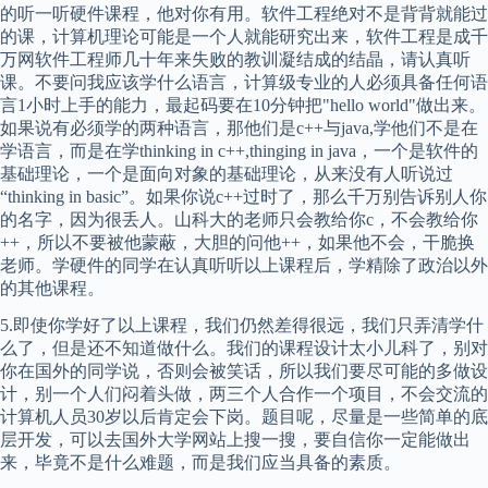
的听一听硬件课程，他对你有用。软件工程绝对不是背背就能过
的课，计算机理论可能是一个人就能研究出来，软件工程是成千
万网软件工程师几十年来失败的教训凝结成的结晶，请认真听
课。不要问我应该学什么语言，计算级专业的人必须具备任何语
言1小时上手的能力，最起码要在10分钟把"hello world"做出来。
如果说有必须学的两种语言，那他们是c++与java,学他们不是在
学语言，而是在学thinking in c++,thinging in java，一个是软件的
基础理论，一个是面向对象的基础理论，从来没有人听说过
“thinking in basic”。如果你说c++过时了，那么千万别告诉别人你
的名字，因为很丢人。山科大的老师只会教给你c，不会教给你
++，所以不要被他蒙蔽，大胆的问他++，如果他不会，干脆换
老师。学硬件的同学在认真听听以上课程后，学精除了政治以外
的其他课程。
5.即使你学好了以上课程，我们仍然差得很远，我们只弄清学什
么了，但是还不知道做什么。我们的课程设计太小儿科了，别对
你在国外的同学说，否则会被笑话，所以我们要尽可能的多做设
计，别一个人们闷着头做，两三个人合作一个项目，不会交流的
计算机人员30岁以后肯定会下岗。题目呢，尽量是一些简单的底
层开发，可以去国外大学网站上搜一搜，要自信你一定能做出
来，毕竟不是什么难题，而是我们应当具备的素质。