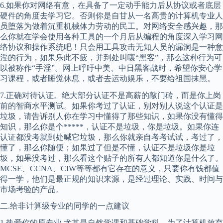
6.如果你对网络有意，在具备了一定动手能力后从协议或者底层
硬件的角度去学习它。否则你是自甘从一名高贵的计算机专业人
员堕落为做着沉重机械体力劳动的民工。对网络安全感兴趣，那
么你就在学会使用各种工具的一个月后从编程的角度深入学习网
络协议和操作系统吧！只会用工具攻击无知人员的漏洞是一种意
淫的行为，如果乐此不疲，并到处叫嚷“黑客”，那么这种行为可
以被称作“手淫”。网上呼吁中美、中日黑客战时，希望你安心学
习课程，或者睡觉休息，或者去运动娱乐，不要给祖国抹黑。
7.正确对待认证。绝大部分认证不是高薪的敲门砖，而是你上岗
前的智商水平测试。如果你考过了认证，别对别人说这个认证是
垃圾，请告诉别人你在学习中懂得了那些知识，如果你没有懂得
知识，那么你是个*****，认证不是垃圾，你是垃圾。如果你连
认证都没考就到处喊它垃圾，那么你就亲自考考试试，考过了，
懂了，那么你随便；如果过了但是不懂，认证不是垃圾你是垃
圾，如果没考过，那么看这个贴子的所有人都知道你是什么了。
MCSE、CCNA、CIW等等都有它存在的意义，只要你有钱都值
得一学，他们是最正规的知识来源，是经过理论、实践、时间与
市场考验的产品。
二.给非计算级专业的同学的一点建议
1.热爱你的原专业,尤其是自然学课和基础学科，为了计算机放弃