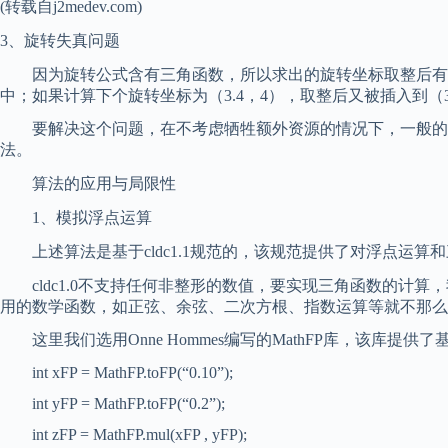
(转载自j2medev.com)
3、旋转失真问题
因为旋转公式含有三角函数，所以求出的旋转坐标取整后有可能
中；如果计算下个旋转坐标为（3.4，4），取整后又被插入到（
要解决这个问题，在不考虑牺牲额外资源的情况下，一般的方
法。
算法的应用与局限性
1、模拟浮点运算
上述算法是基于cldc1.1规范的，该规范提供了对浮点运算和
cldc1.0不支持任何非整形的数值，要实现三角函数的计
用的数学函数，如正弦、余弦、二次方根、指数运算等就不那么
这里我们选用Onne Hommes编写的MathFP库，该库提
int xFP = MathFP.toFP(“0.10”);
int yFP = MathFP.toFP(“0.2”);
int zFP = MathFP.mul(xFP , yFP);