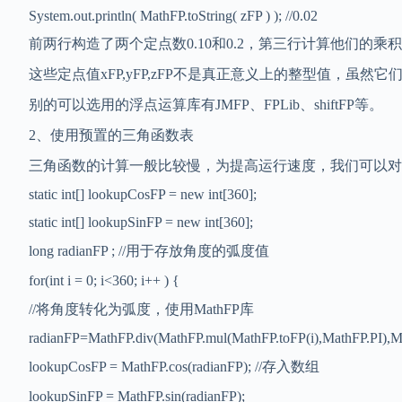
System.out.println( MathFP.toString( zFP ) ); //0.02
前两行构造了两个定点数0.10和0.2，第三行计算他们的乘积
这些定点值xFP,yFP,zFP不是真正意义上的整型值，虽然它
别的可以选用的浮点运算库有JMFP、FPLib、shiftFP等。
2、使用预置的三角函数表
三角函数的计算一般比较慢，为提高运行速度，我们可以对数值
static int[] lookupCosFP = new int[360];
static int[] lookupSinFP = new int[360];
long radianFP ; //用于存放角度的弧度值
for(int i = 0; i<360; i++ ) {
//将角度转化为弧度，使用MathFP库
radianFP=MathFP.div(MathFP.mul(MathFP.toFP(i),MathFP.PI),Mat
lookupCosFP = MathFP.cos(radianFP); //存入数组
lookupSinFP = MathFP.sin(radianFP);