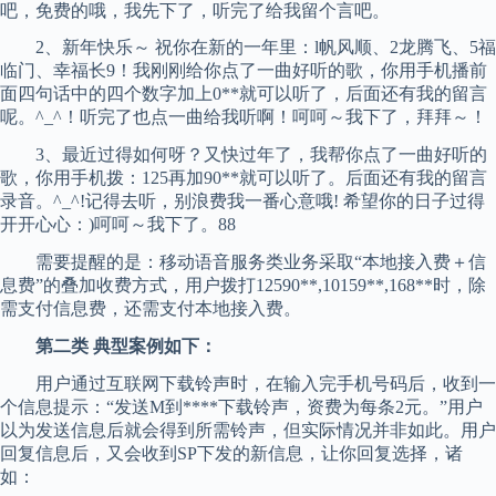
吧，免费的哦，我先下了，听完了给我留个言吧。
2、新年快乐～ 祝你在新的一年里：l帆风顺、2龙腾飞、5福
临门、幸福长9！我刚刚给你点了一曲好听的歌，你用手机播前
面四句话中的四个数字加上0**就可以听了，后面还有我的留言
呢。^_^！听完了也点一曲给我听啊！呵呵～我下了，拜拜～！
3、最近过得如何呀？又快过年了，我帮你点了一曲好听的
歌，你用手机拨：125再加90**就可以听了。后面还有我的留言
录音。^_^!记得去听，别浪费我一番心意哦! 希望你的日子过得
开开心心：)呵呵～我下了。88
需要提醒的是：移动语音服务类业务采取“本地接入费＋信
息费”的叠加收费方式，用户拨打12590**,10159**,168**时，除
需支付信息费，还需支付本地接入费。
第二类 典型案例如下：
用户通过互联网下载铃声时，在输入完手机号码后，收到一
个信息提示：“发送M到****下载铃声，资费为每条2元。”用户
以为发送信息后就会得到所需铃声，但实际情况并非如此。用户
回复信息后，又会收到SP下发的新信息，让你回复选择，诸
如：