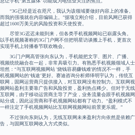
息让手机“第五媒体”功能成为电信业关注的焦点。
“3G已经是近在咫尺，我认为该领域要做好内容上的准备。
而我的强项就在内容编辑上。”据项立刚介绍，目前风网已获得
超过1600万美元的风险投资和天使投资。
尽管3G迟迟未能到来，但各类手机视频网站已崭露头角。
以手机视频著称的3G门户网不但把明星访谈搬上手机，更首次
实现手机上转播春节联欢晚会。
3G门户网高管张向东认为，手机能把文字、图片、广播、
视频统统融合在一起，非常具吸引力。有熟悉手机视频领域人士
坦然：“与互联网视频网站 '烧钱容易赚钱难'的情况不一样，手
机视频网站的‘钱途’更好。赛迪咨询分析师绎明宇认为，传统互
联网，固网运营商只提供接入，对互联网没有控制力。互联网视
频网站盈利主要靠广告和风险投资，盈利热点稀少。但对于无线
互联网，由于移动运营商主导了产业，业务流量会跟手机视频网
站分成，因此运营商和手机视频网站都有了动力。“盈利模式不
一样注定了手机视频网站比互联网视频网站前景更乐观。”
不过张向东则认为，无线互联网未来盈利方向依然是依赖广
告，与固网互联网收入方式类似。