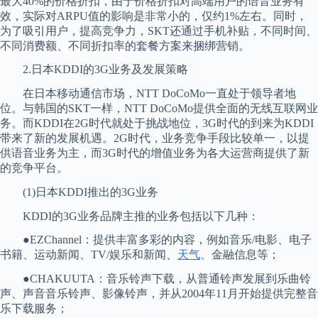
最大40%的价格折扣，由于价格折扣对高端用户的语音业务有
效，实际对ARPU值的影响是非常小的，仅约1%左右。同时，
为了吸引用户，提高竞争力，SKT还通过手机补贴，不同时间、
不同消费额、不同折扣率的套餐方案来捆绑营销。
2.日本KDDI的3G业务及发展策略
在日本移动通信市场，NTT DoCoMo一直处于领导者地
位。与韩国的SKT一样，NTT DoCoMo提供全面的无线互联网业
务。而KDDI在2G时代就处于挑战地位，3G时代的到来为KDDI
带来了新的发展机遇。2G时代，业务竞争手段比较单一，以提
供语音业务为主，而3G时代的增值业务为各大运营商提供了新
的竞争平台。
(1)日本KDDI推出的3G业务
KDDI的3G业务品牌主推的业务包括以下几种：
●EZChannel：提供丰富多彩的内容，例如音乐/电影、电子
书籍、运动新闻、TV/娱乐和新闻、
天气
、金融信息等；
●CHAKUUTA：音乐铃声下载，从普通铃声发展到乐曲铃
声、声音音乐铃声、影像铃声，并从2004年11月开始提供完整音
乐下载服务；