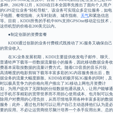
多种。2002年12月，KDDI在日本全国率先推出了面向个人用户
的GPS定位业务“轻松导航”。该业务可实现众多定位服务，如电
子地图、餐馆指南、火车时刻表、城市指南、
天气
和紧急信息
等。目前，KDDI所售的手机中80%支持GPSOne移动定位技术，
这些机型的价格在200美元以内。
●制定创新的资费套餐
KDDI通过创新的业务付费模式既推动了3G服务又确保自己
的营业收入。
在3G业务发展初期，KDDI主要提供收发电子邮件、聊天、
普通铃声下载等一些数据流量较小的服务，因此移动数据业务收
费基本采取按数据的流量计费方式。随着CD音质的音乐片段、
高清晰度的电影剪辑下载等丰富多彩的3G内容服务推出后，数
据业务的流量大幅度膨胀。KDDI在积极开拓3G服务的同时，及
时以极具竞争力的价格向用户推出了3G移动上网包月资费计
划，为用户提供了无限制的分组数据包通讯接入，让用户能够通
过手机尽享精彩的宽带世界而不用担心使用成本。包月制可以免
除用户对费用的心理负担，从而尽情地享用各种丰富多彩的数据
服务；此外，通过包月制可以让用户自己主动选择他们认为是必
要的应用。不必让运营商绞尽脑汁培养一个杀手应用出来。总的