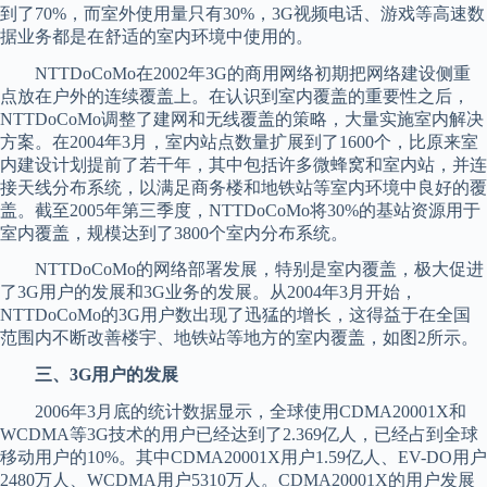
到了70%，而室外使用量只有30%，3G视频电话、游戏等高速数
据业务都是在舒适的室内环境中使用的。
NTTDoCoMo在2002年3G的商用网络初期把网络建设侧重
点放在户外的连续覆盖上。在认识到室内覆盖的重要性之后，
NTTDoCoMo调整了建网和无线覆盖的策略，大量实施室内解决
方案。在2004年3月，室内站点数量扩展到了1600个，比原来室
内建设计划提前了若干年，其中包括许多微蜂窝和室内站，并连
接天线分布系统，以满足商务楼和地铁站等室内环境中良好的覆
盖。截至2005年第三季度，NTTDoCoMo将30%的基站资源用于
室内覆盖，规模达到了3800个室内分布系统。
NTTDoCoMo的网络部署发展，特别是室内覆盖，极大促进
了3G用户的发展和3G业务的发展。从2004年3月开始，
NTTDoCoMo的3G用户数出现了迅猛的增长，这得益于在全国
范围内不断改善楼宇、地铁站等地方的室内覆盖，如图2所示。
三、3G用户的发展
2006年3月底的统计数据显示，全球使用CDMA20001X和
WCDMA等3G技术的用户已经达到了2.369亿人，已经占到全球
移动用户的10%。其中CDMA20001X用户1.59亿人、EV-DO用户
2480万人、WCDMA用户5310万人。CDMA20001X的用户发展