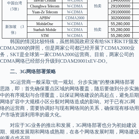
Taiwan Cellular
W-CDMA
294000000
中国台湾
拍卖
Chunghwa Telecom
W-CDMA
291000000
（
5张）
Yuan-Ze Telecom
W-CDMA
291000000
APBW
CDMA2000
302000000
MobileOne
W-CDMA
55,280,000
新加坡
（3
拍卖
Starhub Mobile
W-CDMA
55,280,000
张）
STM
W-CDMA
55,280,000
韩国的情况比较特殊，虽然韩国政府没有给SKT和KTF颁发
CDMA2000的牌照，但是两家公司都已经开展了CDMA2000业
务，SKT是全球第一家CDMA2000运营商。目前，两家公司的
CDMA网络已经部分升级到CDAM20001xEV-DO。
二、3G网络部署策略
3G运营商一般采取“统一规划、分步实施”的整体网络部署
思路，即：首先确保重点区域的网络覆盖，随后要做到分步实施
中的有序规划与合理覆盖，以保证网络建设的高起点，避免后期
网络扩容中大规模小区分裂对网络造成的影响。对于已有2G网
络的运营商，需要协调好与现有网络间的关系，确保现有移动用
户市场资源利用率的最大化。
对应于3G业务的推出和发展，3G网络部署也分为初始建设
期、规模发展期和网络成熟期，在各个网络发展时期，网络建设
的重点也不同。