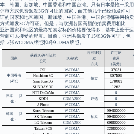
本、韩国、新加坡、中国香港和中国台湾。只有日本是惟一采用
评审方式免费颁发3G许可证的国家，而其他几个已经颁发许可
证的国家和地区韩国、新加坡、中国香港、中国台湾都采用拍卖
方式颁发3G许可证。但是，与欧洲各国高额的拍卖费用相比，
亚洲国家和地区的最终拍卖定标的价格要低得多，基本上处于运
营商可以接受的程度。目前，亚洲共颁发了15张3G许可证，包
括12张WCDMA牌照和3张CDMA牌照。
许可证颁
许可证
获得
3G许可证的
国家
3G制式
发
费用
公司
方式
（美元）
CSL
W-CDMA
37031
中国香港
Hutchison 3G
W-CDMA
307585
拍卖
（
4张）
SmarTone 3G
W-CDMA
178083
SUNDAY 3G
W-CDMA
1282
NTT DoCoMo
W-CDMA
0
日本
（3
KDDI
CDMA2000
评选
0
张）
J-Phone
W-CDMA
0
Korea Telecom
W-CDMA
994000000
韩国
（3
SK Telecom
W-CDMA
拍卖
994000000
张）
LG Telecom
CDMA2000
898000000
Taiwan PCS
W-CDMA
220000000