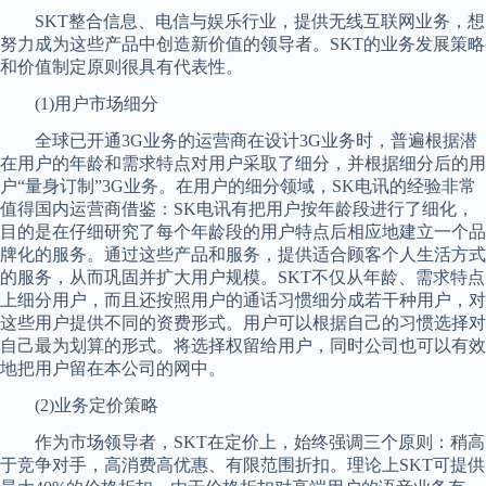
SKT整合信息、电信与娱乐行业，提供无线互联网业务，想
努力成为这些产品中创造新价值的领导者。SKT的业务发展策略
和价值制定原则很具有代表性。
(1)用户市场细分
全球已开通3G业务的运营商在设计3G业务时，普遍根据潜
在用户的年龄和需求特点对用户采取了细分，并根据细分后的用
户“量身订制”3G业务。在用户的细分领域，SK电讯的经验非常
值得国内运营商借鉴：SK电讯有把用户按年龄段进行了细化，
目的是在仔细研究了每个年龄段的用户特点后相应地建立一个品
牌化的服务。通过这些产品和服务，提供适合顾客个人生活方式
的服务，从而巩固并扩大用户规模。SKT不仅从年龄、需求特点
上细分用户，而且还按照用户的通话习惯细分成若干种用户，对
这些用户提供不同的资费形式。用户可以根据自己的习惯选择对
自己最为划算的形式。将选择权留给用户，同时公司也可以有效
地把用户留在本公司的网中。
(2)业务定价策略
作为市场领导者，SKT在定价上，始终强调三个原则：稍高
于竞争对手，高消费高优惠、有限范围折扣。理论上SKT可提供