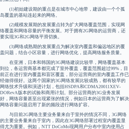
(1)初始建设期的重点是在城市中心地带，建设由一个个孤
岛覆盖的基站连起来的网络。
(2)规模发展期的发展重点转为扩大网络覆盖范围，实现网
络覆盖和网络容量的平衡发展。对于拥有2G网络的运营商，还
要实现3G和2G网络平滑切换。
(3)网络成熟期的发展重点为解决室内覆盖和偏远地区的覆
盖问题，结合小区容量，进行网络优化，提高网络服务质量。
在亚洲，日本和韩国的3G网络建设比较早，网络覆盖基本
到位，各运营商基本都完成了室外覆盖，覆盖范围超过99%，目
前正在进行室内覆盖和盲区覆盖，部分运营商的室内覆盖工作已
经做得很好。这两个国家的3G网络发展比较成熟，都有较早的
网络技术升级和演进计划，包括HSDPA和CDMA20011XEV-
DORevA版本的试验和商用计划。部分运营商的3G业务发展
好，网络容量甚至出现紧张的情况，例如日本的运营商为了解决
网络容量问题启用了新的频段进行网络扩容。
与目前2G网络主要业务量来自于室外的情况不同，3G网络
的主要业务量来自于室内，因此在3G网络部署过程室内覆盖显
得尤为重要。例如，NTT DoCoMo现网用户分布中室内使用占