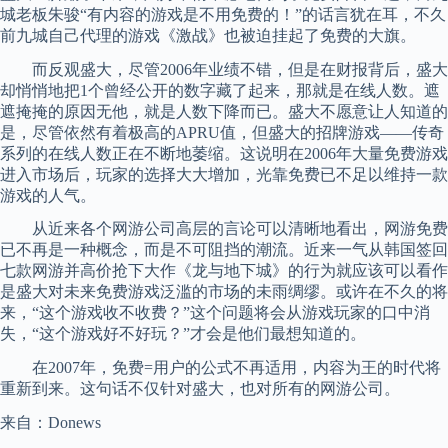
城老板朱骏“有内容的游戏是不用免费的！”的话言犹在耳，不久
前九城自己代理的游戏《激战》也被迫挂起了免费的大旗。
而反观盛大，尽管2006年业绩不错，但是在财报背后，盛大
却悄悄地把1个曾经公开的数字藏了起来，那就是在线人数。遮
遮掩掩的原因无他，就是人数下降而已。盛大不愿意让人知道的
是，尽管依然有着极高的APRU值，但盛大的招牌游戏——传奇
系列的在线人数正在不断地萎缩。这说明在2006年大量免费游戏
进入市场后，玩家的选择大大增加，光靠免费已不足以维持一款
游戏的人气。
从近来各个网游公司高层的言论可以清晰地看出，网游免费
已不再是一种概念，而是不可阻挡的潮流。近来一气从韩国签回
七款网游并高价抢下大作《龙与地下城》的行为就应该可以看作
是盛大对未来免费游戏泛滥的市场的未雨绸缪。或许在不久的将
来，“这个游戏收不收费？”这个问题将会从游戏玩家的口中消
失，“这个游戏好不好玩？”才会是他们最想知道的。
在2007年，免费=用户的公式不再适用，内容为王的时代将
重新到来。这句话不仅针对盛大，也对所有的网游公司。
来自：Donews