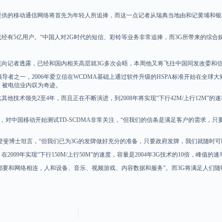
的移动通信网络将首先为年轻人所追捧，而这一点记者从瑞典当地由和记黄埔和银瑞达
有5亿用户。“中国人对2G时代的短信、彩铃等业务非常追捧，而3G所带来的综合
向记者透露，已经和国内相关高层就3G多次会晤，本周他又将飞往中国同发改委和
的主要领导者之一，2006年爱立信在WCDMA基础上通过软件升级的HSPA标准开始
网，被电信业内叹为奇迹。
术领先2至4年，而且正在不断演进，到2008年将实现“下行42M/上行12M”的
示，对中国移动开始测试TD-SCDMA非常关注，“但我们的信条是满足客户的需求，
斐博士坦言，“但我们已为3G的发牌做好充分的准备，只要政府发牌，我们就随时可
009年实现“下行150M/上行50M”的速度，容量是2004年3G技术的10倍，峰值
要和网络相连，人和设备、音乐、视频游戏、内容数据和服务”。而3G将满足人们随