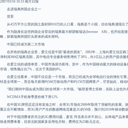
2007/03/16 10:33 南方日报
走进瑞典跨国企业之一
背景
从45万平方公里的国土面积和910万的人口看，瑞典是个小国，但在瑞典涌现出了像
作为隐身在这些跨国企业背后的瑞典最大财团银瑞达(Investor AB)，也
略，探索瑞典跨国巨头群体的成长密码。
中国已经成为第二大市场
在所有的瑞典企业里，爱立信是中国“最老的朋友”。1892年，上海向爱立信定购了
净利润360亿瑞典克朗，其中电信专业服务销售增长了30%，向1亿以上的用户提供服
在爱立信的成绩单里，中国市场居功甚伟。其中，作为中国移动最大的移动设备提供
市场，销售额占比7%，仅次于美国的8%。
在爱立信看来，中国不仅仅是一个市场，而且已经成为全球电信行业的增长引擎。“
经是全球第一，而且每月新增约560万移动用户和约150万固网客户，尽管如此，移
“我们期待中国会成为我们的全球第一大市场。”杨登斐博士笑称，实际上这也许并
WCDMA手机每季度价格下滑12%
在中国3G牌照迟迟没有发放之时，全球3G市场在2006年取得了突破性的发展。据负
重正在不断增加，而3G用户产生的数据网络流量是2G的50倍，预计到2010年移动
对于中国消费者所关注的3G费用问题，麦克·拜克表示并不担心。从终端产品来看，目前W
络使用费来看，目前北欧国家多采用包月制，费用仅为25欧元左右。