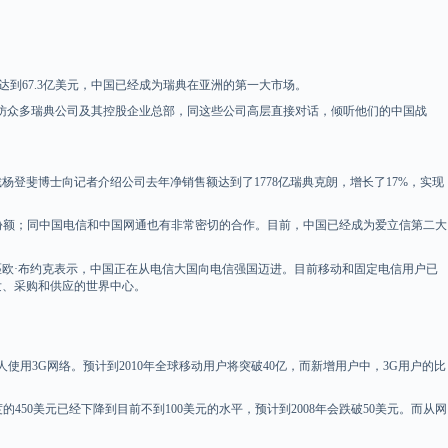
到67.3亿美元，中国已经成为瑞典在亚洲的第一大市场。
，到访众多瑞典公司及其控股企业总部，同这些公司高层直接对话，倾听他们的中国战
杨登斐博士向记者介绍公司去年净销售额达到了1778亿瑞典克朗，增长了17%，实现
份额；同中国电信和中国网通也有非常密切的合作。目前，中国已经成为爱立信第二大
欧·布约克表示，中国正在从电信大国向电信强国迈进。目前移动和固定电信用户已
发、采购和供应的世界中心。
用3G网络。预计到2010年全球移动用户将突破40亿，而新增用户中，3G用户的比
50美元已经下降到目前不到100美元的水平，预计到2008年会跌破50美元。而从网