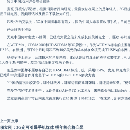
预计中国3G用户会增长很快
麦克·拜克告诉记者，根据消费者行为研究，最喜欢粘在网上的是年轻人，3G所提供
用手机电视、视频通话以及音乐下载较为广泛。
匹欧·布约克认为，3G在中国将非常有活力，因为中国人非常喜欢用手机，目前已经
已做好两手准备
无疑中国何时发放3G牌照，已经成为爱立信未来成长的关键点之一。匹欧·布约克
在WCDMA、CDMA2000和TD-SCDMA等3G牌照中，作为WCDMA标准
HSPA。在澳洲，用了9个月时间和不到10亿美元的成本就在全境完成了HSPA的布
杨登斐博士表示，从纯技术的角度来看，HSPA是目前真正的移动宽带技术，相比其他技
100多个3G网络中，爱立信已经主导布局了46个。
但显然中国并不愿放弃自己的TD-SCDMA标准，统一采用HSPA。麦克·拜克表
已经和中兴通讯合作开发基于WCDMA的TD-SCDMA解决方案，
“中国的情况比较复杂，哪个牌先发，哪家运营商拿哪张牌，都还是未知数。”杨登
在爱立信的技术蓝图中，无论是HSPA还是TD-SCDMA，未来都会向LTE所融合，在2
爱立信的高层非常认同索尼首席执行官哈佛·斯丁格的预言，“在未来，所有东西都
上一页
文章
项立刚：3G定可引爆手机媒体 明年机会将凸显