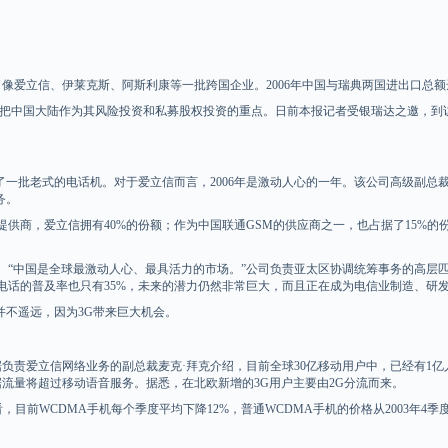
爱立信、伊莱克斯、阿斯利康等一批跨国企业。2006年中国与瑞典两国进出口总额达
开始直接把中国大陆作为其风险投资和私募股权投资的重点。日前本报记者受银瑞达之邀
一批老式的电话机。对于爱立信而言，2006年是激动人心的一年。该公司高级副总裁
务。
商，爱立信拥有40%的份额；作为中国联通GSM的供应商之一，也占据了15%的
中国是全球最激动人心、最具活力的市场。”公司负责亚太区协调统筹事务的高层匹
动电话的普及率也只有35%，未来的潜力仍然非常巨大，而且正在成为电信业制造、研
不遥远，因为3G带来巨大机会。
责爱立信网络业务的副总裁麦克·拜克介绍，目前全球30亿移动用户中，已经有1亿人使
数据流量将超过移动语音服务。据悉，在北欧新增的3G用户主要由2G分流而来。
CDMA手机每个季度平均下降12%，普通WCDMA手机的价格从2003年4季度的4