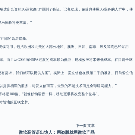
所合资的3G运营商“3”得到了验证。记者发现，在瑞典使用3G业务的人群中，使
娱乐体验将更丰富。”
信产部的高层磋商。
在全球大规模商用，包括欧洲和北美的大部分地区、澳洲、日韩、南非、埃及等均已经采用
速率。而且从GSM向HSPA过渡的成本最为低廉，规模效应将带来低成本。在目前全球
只要有需求，我们就可以提供方案”。实际上，爱立信也在做第二手的准备。日前爱立信
以提供相应的服务，对爱立信而言，最强的不是技术而是全球建网能力。”
的速率将是100倍。“就像移动语音一样，移动宽带将改变整个世界”。
时随地的互联之梦。
下一页
文章
微软高管语出惊人：用盗版就用微软产品