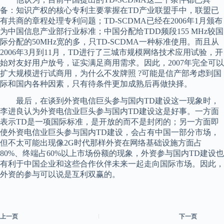
备：知识产权的核心专利主要掌握在TD产业联盟手中，联盟已
有共商的章程处理专利问题；TD-SCDMA已经在2006年1月颁布
为中国信息产业部行业标准；中国分配给TDD频段155 MHz较国
际分配的50MHz宽的多，只TD-SCDMA一种标准使用。而且从
2006年3月到11月，TD进行了三城市规模网络技术应用试验，开
始对友好用户放号，证实满足商用需求。因此，2007年完全可以
扩大规模进行试商用，为什么不发牌照 ?可能是信产部考虑到国
际和国内各种因素，只有待条件更加成熟后再做抉择。
最后，在谈到外资电信巨头参与国内TD建设这一现象时，
李进良认为外资电信业巨头参与国内TD建设这是好事。一方面
表示TD是一项国际标准，是开放的而不是封闭的；另一方面即
使外资电信业巨头参与国内TD建设，会占有中国一部分市场，
但不太可能出现像2G时代那样外资在网络基础设施方面占
80%、终端占60%以上市场份额的现象，外资参与国内TD建设也
有利于中国企业和这些合作伙伴未来一起走向国际市场。因此，
外资的参与可以说是互利双赢的。
上一页
下一页