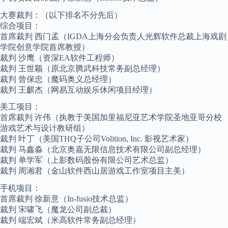
大赛裁判：（以下排名不分先后）
综合项目：
首席裁判 西门孟（IGDA上海分会负责人光辉软件总裁上海戏剧
学院创意学院首席教授）
裁判 沙鹰（资深EA软件工程师）
裁判 王世颖（原北京腾武科技常务副总经理）
裁判 曾保忠（魔码奥义总经理）
裁判 王麒杰（网易互动娱乐休闲项目经理）
美工项目：
首席裁判 许伟（执教于美国加里福尼亚艺术学院圣地亚哥分校
游戏艺术与设计教研组）
裁判 叶丁（美国THQ子公司Volition, Inc. 影视艺术家）
裁判 马鑫淼（北京奥嘉无限信息技术有限公司副总经理）
裁判 单学军（上影数码股份有限公司艺术总监）
裁判 周湘君（金山软件西山居游戏工作室项目主美）
手机项目：
首席裁判 徐新意（In-fusio技术总监）
裁判 宋啸飞（魔龙公司副总裁）
裁判 端宏斌（米高软件常务副总经理）