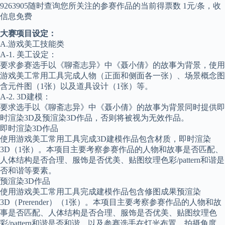
9263905随时查询您所关注的参赛作品的当前得票数 1元/条，收
信息免费
大赛项目设定：
A.游戏美工技能类
A-1. 美工设定：
要求参赛选手以《聊斋志异》中《聂小倩》的故事为背景，使用
游戏美工常用工具完成人物（正面和侧面各一张）、场景概念图
含元件图（1张）以及道具设计（1张）等。
A-2. 3D建模：
要求选手以《聊斋志异》中《聂小倩》的故事为背景同时提供即
时渲染3D及预渲染3D作品，否则将被视为无效作品。
即时渲染3D作品
使用游戏美工常用工具完成3D建模作品包含材质，即时渲染
3D（1张）。本项目主要考察参赛作品的人物和故事是否匹配、
人体结构是否合理、服饰是否优美、贴图纹理色彩/pattern和谐是
否和谐等要素。
预渲染3D作品
使用游戏美工常用工具完成建模作品包含修图成果预渲染
3D（Prerender）（1张）。本项目主要考察参赛作品的人物和故
事是否匹配、人体结构是否合理、服饰是否优美、贴图纹理色
彩/pattern和谐是否和谐，以及参赛选手在灯光布置、拍摄角度、