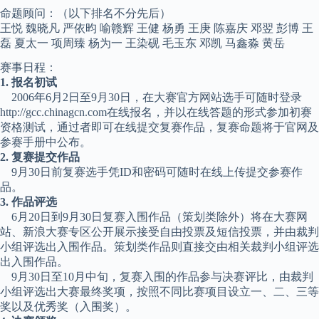
命题顾问：（以下排名不分先后）
王悦 魏晓凡 严依昀 喻赣辉 王健 杨勇 王庚 陈嘉庆 邓翌 彭博 王
磊 夏太一 项周臻 杨为一 王染砚 毛玉东 邓凯 马鑫淼 黄岳
赛事日程：
1. 报名初试
2006年6月2日至9月30日，在大赛官方网站选手可随时登录
http://gcc.chinagcn.com在线报名，并以在线答题的形式参加初赛
资格测试，通过者即可在线提交复赛作品，复赛命题将于官网及
参赛手册中公布。
2. 复赛提交作品
9月30日前复赛选手凭ID和密码可随时在线上传提交参赛作
品。
3. 作品评选
6月20日到9月30日复赛入围作品（策划类除外）将在大赛网
站、新浪大赛专区公开展示接受自由投票及短信投票，并由裁判
小组评选出入围作品。策划类作品则直接交由相关裁判小组评选
出入围作品。
9月30日至10月中旬，复赛入围的作品参与决赛评比，由裁判
小组评选出大赛最终奖项，按照不同比赛项目设立一、二、三等
奖以及优秀奖（入围奖）。