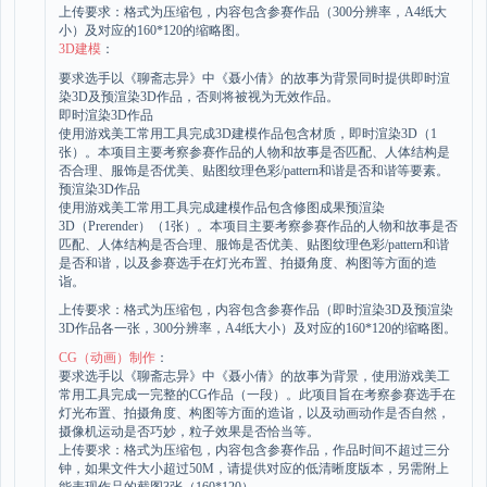
上传要求：格式为压缩包，内容包含参赛作品（300分辨率，A4纸大
小）及对应的160*120的缩略图。
3D建模
：
要求选手以《聊斋志异》中《聂小倩》的故事为背景同时提供即时渲
染3D及预渲染3D作品，否则将被视为无效作品。
即时渲染3D作品
使用游戏美工常用工具完成3D建模作品包含材质，即时渲染3D（1
张）。本项目主要考察参赛作品的人物和故事是否匹配、人体结构是
否合理、服饰是否优美、贴图纹理色彩/pattern和谐是否和谐等要素。
预渲染3D作品
使用游戏美工常用工具完成建模作品包含修图成果预渲染
3D（Prerender）（1张）。本项目主要考察参赛作品的人物和故事是否
匹配、人体结构是否合理、服饰是否优美、贴图纹理色彩/pattern和谐
是否和谐，以及参赛选手在灯光布置、拍摄角度、构图等方面的造
诣。
上传要求：格式为压缩包，内容包含参赛作品（即时渲染3D及预渲染
3D作品各一张，300分辨率，A4纸大小）及对应的160*120的缩略图。
CG（动画）制作
：
要求选手以《聊斋志异》中《聂小倩》的故事为背景，使用游戏美工
常用工具完成一完整的CG作品（一段）。此项目旨在考察参赛选手在
灯光布置、拍摄角度、构图等方面的造诣，以及动画动作是否自然，
摄像机运动是否巧妙，粒子效果是否恰当等。
上传要求：格式为压缩包，内容包含参赛作品，作品时间不超过三分
钟，如果文件大小超过50M，请提供对应的低清晰度版本，另需附上