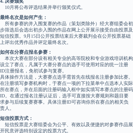
4. 决赛颁奖
10月将公布评选结果并举行颁奖仪式。
最终名次是如何产生：
所有参赛的并入围复赛的作品（策划类除外）经大赛组委会初
步筛选后会选出初步入围的作品在网上公开展示接受自由投票及
短信投票。9月15日公开投票结束后大赛裁判会在公开投票基础
上评出优秀作品并评定最终名次。
如何在分赛点报名参赛：
本次大赛在部分设有相关专业的高等院校和专业游戏培训机构
设立了赛点，凡属于大赛分赛点的选手可使用对应的统一注册
ID注册报名，免初试参与复赛。
具体操作方法是，大赛赛点选手需首先在线报名注册参加比赛。
在注册填写参赛机构时，于赛点一项的下拉菜单中点选本人实际
所在赛点，并在后面的注册码输入框中如实填写本赛点的注册码
ID。在通过报名注册认证后，选手可直接按大赛规则和题目要
求参与后续复赛赛事。具体注册ID可咨询你所在赛点的相关负
责人。
短信投票方式：
短信投票是大赛组委会为公平、有效以及便捷的对参赛作品展
开民意评选特别设定的投票方式。