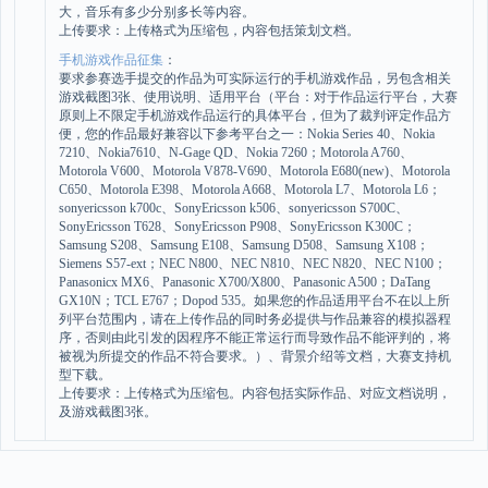
大，音乐有多少分别多长等内容。
上传要求：上传格式为压缩包，内容包括策划文档。
手机游戏作品征集
：
要求参赛选手提交的作品为可实际运行的手机游戏作品，另包含相关
游戏截图3张、使用说明、适用平台（平台：对于作品运行平台，大赛
原则上不限定手机游戏作品运行的具体平台，但为了裁判评定作品方
便，您的作品最好兼容以下参考平台之一：Nokia Series 40、Nokia
7210、Nokia7610、N-Gage QD、Nokia 7260；Motorola A760、
Motorola V600、Motorola V878-V690、Motorola E680(new)、Motorola
C650、Motorola E398、Motorola A668、Motorola L7、Motorola L6；
sonyericsson k700c、SonyEricsson k506、sonyericsson S700C、
SonyEricsson T628、SonyEricsson P908、SonyEricsson K300C；
Samsung S208、Samsung E108、Samsung D508、Samsung X108；
Siemens S57-ext；NEC N800、NEC N810、NEC N820、NEC N100；
Panasonicx MX6、Panasonic X700/X800、Panasonic A500；DaTang
GX10N；TCL E767；Dopod 535。如果您的作品适用平台不在以上所
列平台范围内，请在上传作品的同时务必提供与作品兼容的模拟器程
序，否则由此引发的因程序不能正常运行而导致作品不能评判的，将
被视为所提交的作品不符合要求。）、背景介绍等文档，大赛支持机
型下载。
上传要求：上传格式为压缩包。内容包括实际作品、对应文档说明，
及游戏截图3张。