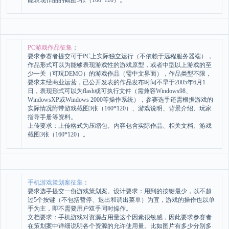
能表现作品的截图3张（160*120）。
PC游戏作品征集
：
要求参赛者提交可于PC上实际独立运行（不依赖于远程服务器端），
作品形式可以为能够表现游戏性的游戏原型，或者中型以上游戏的至
少一关（可玩DEMO）的游戏作品（需中文界面），作品类型不限，
要求未经商业运营，已公开发表的作品发布时间不早于2005年6月1
日，表现形式可以为flash或可执行文件（需兼容Windows98、
WindowsXP或Windows 2000等操作系统），参赛选手还需根据游戏的
实际情况附带游戏截图3张（160*120）、游戏说明、背景介绍、玩家
指导手册等资料。
上传要求：上传格式为压缩包。内容包含实际作品、相关文档、游戏
截图3张（160*120）。
手机游戏策划案征集
：
要求选手提交一份游戏策划案。设计要求：用到的按键最少，以不超
过5个按键（不包括暂停、退出和调出菜单）为宜，游戏的操作也以单
手为主，即不需要用户双手同时操作。
文档要求：手机游戏对资源占用量这个因素很敏感，因此要求参赛者
在策划案中详细说明各个资源的允许使用量。比如图片有多少分别多