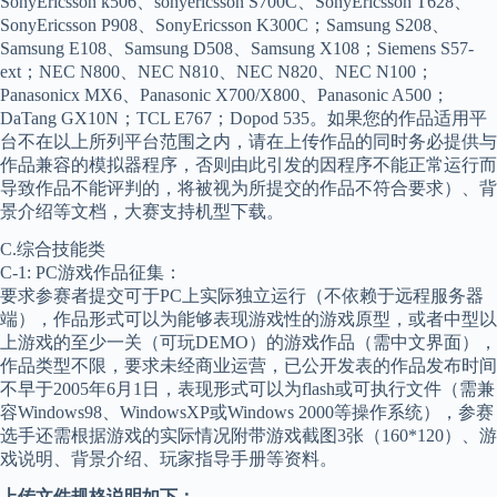
SonyEricsson k506、sonyericsson S700C、SonyEricsson T628、
SonyEricsson P908、SonyEricsson K300C；Samsung S208、
Samsung E108、Samsung D508、Samsung X108；Siemens S57-
ext；NEC N800、NEC N810、NEC N820、NEC N100；
Panasonicx MX6、Panasonic X700/X800、Panasonic A500；
DaTang GX10N；TCL E767；Dopod 535。如果您的作品适用平
台不在以上所列平台范围之内，请在上传作品的同时务必提供与
作品兼容的模拟器程序，否则由此引发的因程序不能正常运行而
导致作品不能评判的，将被视为所提交的作品不符合要求）、背
景介绍等文档，大赛支持机型下载。
C.综合技能类
C-1: PC游戏作品征集：
要求参赛者提交可于PC上实际独立运行（不依赖于远程服务器
端），作品形式可以为能够表现游戏性的游戏原型，或者中型以
上游戏的至少一关（可玩DEMO）的游戏作品（需中文界面），
作品类型不限，要求未经商业运营，已公开发表的作品发布时间
不早于2005年6月1日，表现形式可以为flash或可执行文件（需兼
容Windows98、WindowsXP或Windows 2000等操作系统），参赛
选手还需根据游戏的实际情况附带游戏截图3张（160*120）、游
戏说明、背景介绍、玩家指导手册等资料。
上传文件规格说明如下：