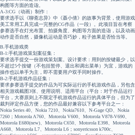
构图等方面的造诣。
A-3:CG（动画）制作：
要求选手以《聊斋志异》中《聂小倩》的故事为背景，使用游戏
美工常用工具完成一完整的CG作品（一段）。此项目旨在考察
参赛选手在灯光布置、拍摄角度、构图等方面的造诣，以及动画
动作是否自然，摄像机运动是否巧妙，粒子效果是否恰当等。
B.手机游戏类
B-1:手机游戏策划案征集：
要求选手提交一份游戏策划案。设计要求：用到的按键最少，以
不超过5个按键（不包括暂停、退出和调出菜单）为宜，游戏的
操作也以单手为主，即不需要用户双手同时操作。
B-2:手机游戏作品征集：
要求参赛选手提交的作品为可实际运行的手机游戏作品，另包含
相关游戏截图3张、使用说明、适用平台（平台：对于作品运行
平台，大赛原则上不限定手机游戏作品运行的具体平台，但为了
裁判评定作品方便，您的作品最好兼容以下参考平台之一：
Nokia Series 40、Nokia 7210、Nokia7610、N-Gage QD、Nokia
7260；Motorola A760、Motorola V600、Motorola V878-V690、
Motorola E680(new)、Motorola C650、Motorola E398、Motorola
A668、Motorola L7、Motorola L6；sonyericsson k700c、