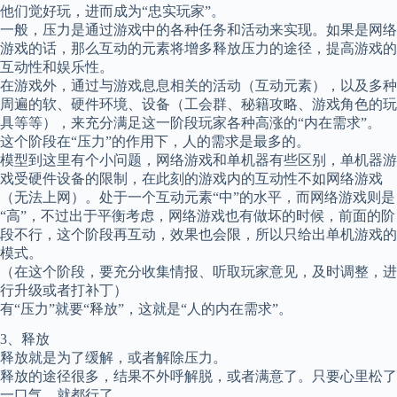
他们觉好玩，进而成为“忠实玩家”。
一般，压力是通过游戏中的各种任务和活动来实现。如果是网络
游戏的话，那么互动的元素将增多释放压力的途径，提高游戏的
互动性和娱乐性。
在游戏外，通过与游戏息息相关的活动（互动元素），以及多种
周遍的软、硬件环境、设备（工会群、秘籍攻略、游戏角色的玩
具等等），来充分满足这一阶段玩家各种高涨的“内在需求”。
这个阶段在“压力”的作用下，人的需求是最多的。
模型到这里有个小问题，网络游戏和单机器有些区别，单机器游
戏受硬件设备的限制，在此刻的游戏内的互动性不如网络游戏
（无法上网）。处于一个互动元素“中”的水平，而网络游戏则是
“高”，不过出于平衡考虑，网络游戏也有做坏的时候，前面的阶
段不行，这个阶段再互动，效果也会限，所以只给出单机游戏的
模式。
（在这个阶段，要充分收集情报、听取玩家意见，及时调整，进
行升级或者打补丁）
有“压力”就要“释放”，这就是“人的内在需求”。
3、释放
释放就是为了缓解，或者解除压力。
释放的途径很多，结果不外呼解脱，或者满意了。只要心里松了
一口气，就都行了。