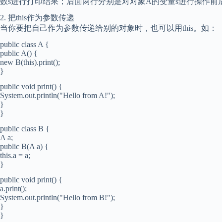
数s进行打印结果；后面两行分别是对对象A的变量s进行操作前
2. 把this作为参数传递
当你要把自己作为参数传递给别的对象时，也可以用this。如：
public class A {
public A() {
new B(this).print();
}
public void print() {
System.out.println("Hello from A!");
}
}
public class B {
A a;
public B(A a) {
this.a = a;
}
public void print() {
a.print();
System.out.println("Hello from B!");
}
}