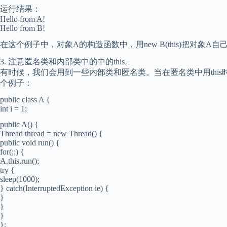
运行结果：
Hello from A!
Hello from B!
在这个例子中，对象A的构造函数中，用new B(this)把对象
3. 注意匿名类和内部类中的中的this。
有时候，我们会用到一些内部类和匿名类。当在匿名类中用thi
个例子：
public class A {
int i = 1;
public A() {
Thread thread = new Thread() {
public void run() {
for(;;) {
A.this.run();
try {
sleep(1000);
} catch(InterruptedException ie) {
}
}
}
};