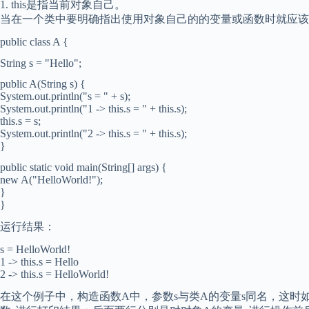
1. this是指当前对象自己。
当在一个类中要明确指出使用对象自己的的变量或函数时就应该加上
public class A {
String s = "Hello";
public A(String s) {
System.out.println("s = " + s);
System.out.println("1 -> this.s = " + this.s);
this.s = s;
System.out.println("2 -> this.s = " + this.s);
}
public static void main(String[] args) {
new A("HelloWorld!");
}
}
运行结果：
s = HelloWorld!
1 -> this.s = Hello
2 -> this.s = HelloWorld!
在这个例子中，构造函数A中，参数s与类A的变量s同名，这时如