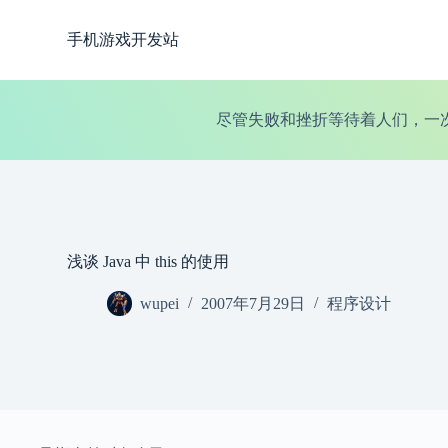
跳
手机游戏开发站
过
内
容
尽管失败和挫折等待着人们，一
浅谈 Java 中 this 的使用
wupei
2007年7月29日
程序设计