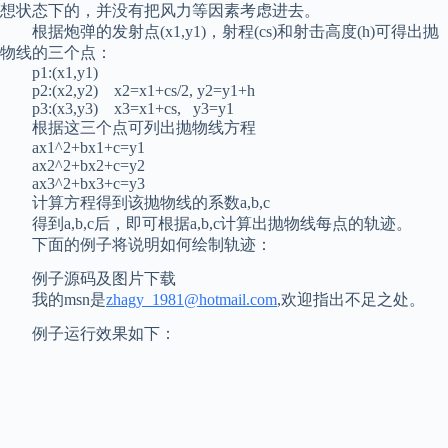
想状态下的，并没有把风力等因素考虑进去。
根据炮弹的发射点(x1,y1)，射程(cs)和射击高度(h)可得出抛
物线的三个点：
p1:(x1,y1)
p2:(x2,y2) x2=x1+cs/2, y2=y1+h
p3:(x3,y3) x3=x1+cs, y3=y1
根据这三个点可列出抛物线方程
ax1^2+bx1+c=y1
ax2^2+bx2+c=y2
ax3^2+bx3+c=y3
计算方程得到该抛物线的系数a,b,c
得到a,b,c后，即可根据a,b,c计算出抛物线每点的轨迹。
下面的例子将说明如何绘制轨迹：
例子源码及图片下载
我的msn是
zhagy_1981@hotmail.com
,欢迎指出不足之处。
例子运行效果如下：