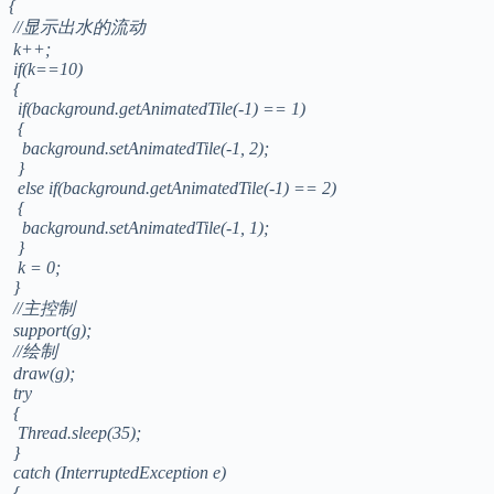
{
//显示出水的流动
k++;
if(k==10)
{
if(background.getAnimatedTile(-1) == 1)
{
background.setAnimatedTile(-1, 2);
}
else if(background.getAnimatedTile(-1) == 2)
{
background.setAnimatedTile(-1, 1);
}
k = 0;
}
//主控制
support(g);
//绘制
draw(g);
try
{
Thread.sleep(35);
}
catch (InterruptedException e)
{