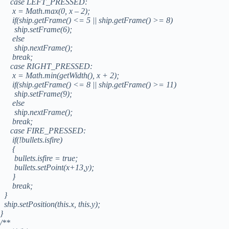
case LEFT_PRESSED:
x = Math.max(0, x – 2);
if(ship.getFrame() <= 5 || ship.getFrame() >= 8)
ship.setFrame(6);
else
ship.nextFrame();
break;
case RIGHT_PRESSED:
x = Math.min(getWidth(), x + 2);
if(ship.getFrame() <= 8 || ship.getFrame() >= 11)
ship.setFrame(9);
else
ship.nextFrame();
break;
case FIRE_PRESSED:
if(!bullets.isfire)
{
bullets.isfire = true;
bullets.setPoint(x+13,y);
}
break;
}
ship.setPosition(this.x, this.y);
}
/**