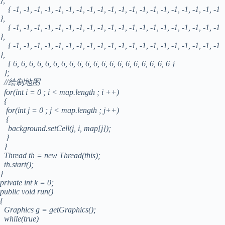
},
{ -1, -1, -1, -1, -1, -1, -1, -1, -1, -1, -1, -1, -1, -1, -1, -1, -1, -1, -1, -1
},
{ -1, -1, -1, -1, -1, -1, -1, -1, -1, -1, -1, -1, -1, -1, -1, -1, -1, -1, -1, -1
},
{ -1, -1, -1, -1, -1, -1, -1, -1, -1, -1, -1, -1, -1, -1, -1, -1, -1, -1, -1, -1
},
{ 6, 6, 6, 6, 6, 6, 6, 6, 6, 6, 6, 6, 6, 6, 6, 6, 6, 6, 6, 6 }
};
//绘制地图
for(int i = 0 ; i < map.length ; i ++)
{
for(int j = 0 ; j < map.length ; j++)
{
background.setCell(j, i, map[j]);
}
}
Thread th = new Thread(this);
th.start();
}
private int k = 0;
public void run()
{
Graphics g = getGraphics();
while(true)