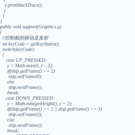
e.printStackTrace();
}
}
}
public void support(Graphics g)
{
//控制船的移动及发射
int keyCode = getKeyStates();
switch(keyCode)
{
case UP_PRESSED:
y = Math.max(0, y – 2);
if(ship.getFrame() >= 2)
ship.setFrame(0);
else
ship.nextFrame();
break;
case DOWN_PRESSED:
y = Math.min(getHeight(), y + 2);
if(ship.getFrame() <= 2 || ship.getFrame() >= 5)
ship.setFrame(3);
else
ship.nextFrame();
break;