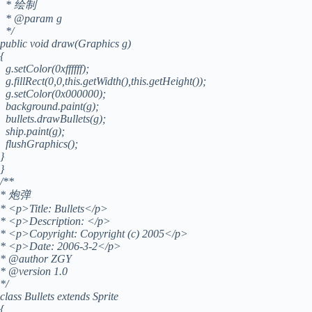
* 绘制
* @param g
*/
public void draw(Graphics g)
{
g.setColor(0xffffff);
g.fillRect(0,0,this.getWidth(),this.getHeight());
g.setColor(0x000000);
background.paint(g);
bullets.drawBullets(g);
ship.paint(g);
flushGraphics();
}
}
/**
* 炮弹
* <p>Title: Bullets</p>
* <p>Description: </p>
* <p>Copyright: Copyright (c) 2005</p>
* <p>Date: 2006-3-2</p>
* @author ZGY
* @version 1.0
*/
class Bullets extends Sprite
{