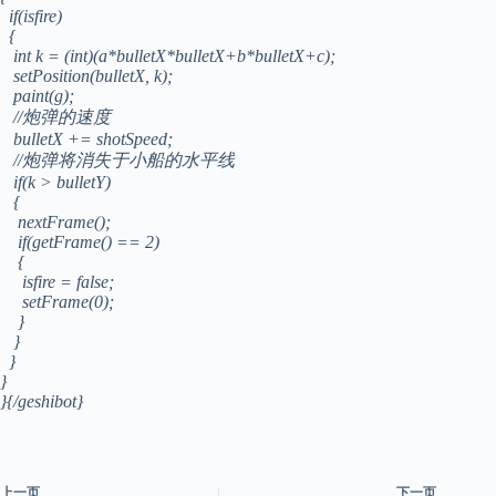
if(isfire)
{
int k = (int)(a*bulletX*bulletX+b*bulletX+c);
setPosition(bulletX, k);
paint(g);
//炮弹的速度
bulletX += shotSpeed;
//炮弹将消失于小船的水平线
if(k > bulletY)
{
nextFrame();
if(getFrame() == 2)
{
isfire = false;
setFrame(0);
}
}
}
}
}{/geshibot}
上一页
下一页