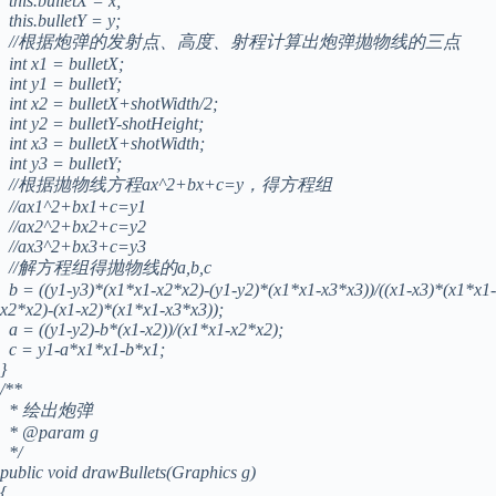
this.bulletX = x;
this.bulletY = y;
//根据炮弹的发射点、高度、射程计算出炮弹抛物线的三点
int x1 = bulletX;
int y1 = bulletY;
int x2 = bulletX+shotWidth/2;
int y2 = bulletY-shotHeight;
int x3 = bulletX+shotWidth;
int y3 = bulletY;
//根据抛物线方程ax^2+bx+c=y，得方程组
//ax1^2+bx1+c=y1
//ax2^2+bx2+c=y2
//ax3^2+bx3+c=y3
//解方程组得抛物线的a,b,c
b = ((y1-y3)*(x1*x1-x2*x2)-(y1-y2)*(x1*x1-x3*x3))/((x1-x3)*(x1*x1-
x2*x2)-(x1-x2)*(x1*x1-x3*x3));
a = ((y1-y2)-b*(x1-x2))/(x1*x1-x2*x2);
c = y1-a*x1*x1-b*x1;
}
/**
* 绘出炮弹
* @param g
*/
public void drawBullets(Graphics g)
{