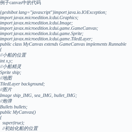
例子canvas中的代码
{geshibot lang="javascript"}import java.io.IOException;
import javax.microedition.lcdui.Graphics;
import javax.microedition.lcdui.Image;
import javax.microedition.lcdui.game.GameCanvas;
import javax.microedition.lcdui.game.Sprite;
import javax.microedition.lcdui.game.TiledLayer;
public class MyCanvas extends GameCanvas implements Runnable
{
//小船的位置
int x,y;
//小船精灵
Sprite ship;
//地图
TiledLayer background;
//图片
Image ship_IMG, sea_IMG, bullet_IMG;
//炮弹
Bullets bullets;
public MyCanvas()
{
super(true);
//初始化船的位置