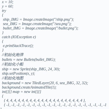
x = 10;
y = 60;
try
{
ship_IMG = Image.createImage("/ship.png");
sea_IMG = Image.createImage("/sea.png");
bullet_IMG = Image.createImage("/bullet.png");
}
catch (IOException e)
{
e.printStackTrace();
}
//初始化炮弹
bullets = new Bullets(bullet_IMG);
//初始化小船
ship = new Sprite(ship_IMG, 24, 30);
ship.setPosition(x, y);
//初始化地图
background = new TiledLayer(20, 6, sea_IMG, 32, 32);
background.createAnimatedTile(1);
int[][] map = new int[][]
{
{ 4, 4, 4, 4, 4, 4, 4, 4, 4, 4, 4, 4, 4, 4, 4, 4, 4, 4, 4, 4 },
{ -1, -1, -1, -1, -1, -1, -1, -1, -1, -1, -1, -1, -1, -1, -1, -1, -1, -1, -1, -1