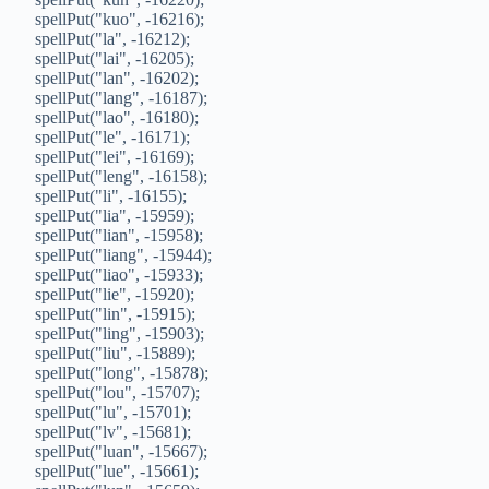
spellPut("kuo", -16216);
spellPut("la", -16212);
spellPut("lai", -16205);
spellPut("lan", -16202);
spellPut("lang", -16187);
spellPut("lao", -16180);
spellPut("le", -16171);
spellPut("lei", -16169);
spellPut("leng", -16158);
spellPut("li", -16155);
spellPut("lia", -15959);
spellPut("lian", -15958);
spellPut("liang", -15944);
spellPut("liao", -15933);
spellPut("lie", -15920);
spellPut("lin", -15915);
spellPut("ling", -15903);
spellPut("liu", -15889);
spellPut("long", -15878);
spellPut("lou", -15707);
spellPut("lu", -15701);
spellPut("lv", -15681);
spellPut("luan", -15667);
spellPut("lue", -15661);