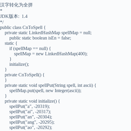
汉字转化为全拼
*
JDK版本: 1.4
*/
public class CnToSpell {
private static LinkedHashMap spellMap = null;
public static boolean isEn = false;
static {
if (spellMap == null) {
spellMap = new LinkedHashMap(400);
}
initialize();
}
private CnToSpell() {
}
private static void spellPut(String spell, int ascii) {
spellMap.put(spell, new Integer(ascii));
}
private static void initialize() {
spellPut("a", -20319);
spellPut("ai", -20317);
spellPut("an", -20304);
spellPut("ang", -20295);
spellPut("ao", -20292);