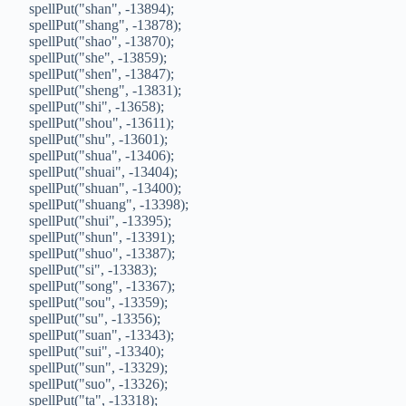
spellPut("shan", -13894);
spellPut("shang", -13878);
spellPut("shao", -13870);
spellPut("she", -13859);
spellPut("shen", -13847);
spellPut("sheng", -13831);
spellPut("shi", -13658);
spellPut("shou", -13611);
spellPut("shu", -13601);
spellPut("shua", -13406);
spellPut("shuai", -13404);
spellPut("shuan", -13400);
spellPut("shuang", -13398);
spellPut("shui", -13395);
spellPut("shun", -13391);
spellPut("shuo", -13387);
spellPut("si", -13383);
spellPut("song", -13367);
spellPut("sou", -13359);
spellPut("su", -13356);
spellPut("suan", -13343);
spellPut("sui", -13340);
spellPut("sun", -13329);
spellPut("suo", -13326);
spellPut("ta", -13318);