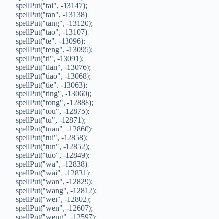
spellPut("tai", -13147);
spellPut("tan", -13138);
spellPut("tang", -13120);
spellPut("tao", -13107);
spellPut("te", -13096);
spellPut("teng", -13095);
spellPut("ti", -13091);
spellPut("tian", -13076);
spellPut("tiao", -13068);
spellPut("tie", -13063);
spellPut("ting", -13060);
spellPut("tong", -12888);
spellPut("tou", -12875);
spellPut("tu", -12871);
spellPut("tuan", -12860);
spellPut("tui", -12858);
spellPut("tun", -12852);
spellPut("tuo", -12849);
spellPut("wa", -12838);
spellPut("wai", -12831);
spellPut("wan", -12829);
spellPut("wang", -12812);
spellPut("wei", -12802);
spellPut("wen", -12607);
spellPut("weng", -12597);