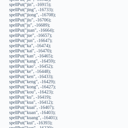
spellPut("jin", -16915);
spellPut("jing", -16733);
spellPut("jiong", -16708);
spellPut("jiu", -16706);
spellPut("ju", -16689);
spellPut("juan", -16664);
spellPut("jue", -16657);
spellPut("jun", -16647);
spellPut("ka", -16474);
spellPut("kai", -16470);
spellPut("kan", -16465);
spellPut("kang", -16459);
spellPut("kao", -16452);
spellPut("ke", -16448);
spellPut("ken", -16433);
spellPut("keng", -16429);
spellPut("kong", -16427);
spellPut("kou", -16423);
spellPut("ku", -16419);
spellPut("kua", -16412);
spellPut("kuai", -16407);
spellPut("kuan", -16403);
spellPut("kuang", -16401);
spellPut("kui", -16393);
spellPut("kun", -16220);