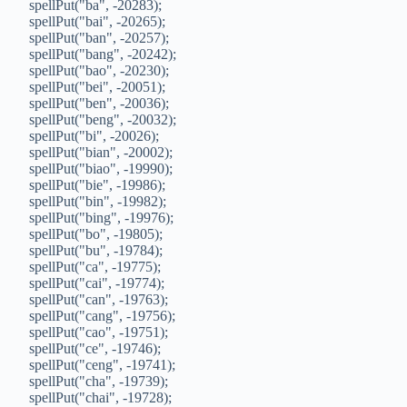
spellPut("ba", -20283);
spellPut("bai", -20265);
spellPut("ban", -20257);
spellPut("bang", -20242);
spellPut("bao", -20230);
spellPut("bei", -20051);
spellPut("ben", -20036);
spellPut("beng", -20032);
spellPut("bi", -20026);
spellPut("bian", -20002);
spellPut("biao", -19990);
spellPut("bie", -19986);
spellPut("bin", -19982);
spellPut("bing", -19976);
spellPut("bo", -19805);
spellPut("bu", -19784);
spellPut("ca", -19775);
spellPut("cai", -19774);
spellPut("can", -19763);
spellPut("cang", -19756);
spellPut("cao", -19751);
spellPut("ce", -19746);
spellPut("ceng", -19741);
spellPut("cha", -19739);
spellPut("chai", -19728);