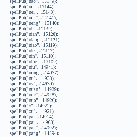
spellPut("nao", -15149);
spellPut("ne", -15144);
spellPut("nei", -15143);
spellPut("nen", -15141);
spellPut("neng", -15140);
spellPut("ni", -15139);
spellPut("nian", -15128);
spellPut("niang", -15121);
spellPut("niao", -15119);
spellPut("nie", -15117);
spellPut("nin", -15110);
spellPut("ning", -15109);
spellPut("niu", -14941);
spellPut("nong", -14937);
spellPut("nu", -14933);
spellPut("nv", -14930);
spellPut("nuan", -14929);
spellPut("nue", -14928);
spellPut("nuo", -14926);
spellPut("o", -14922);
spellPut("ou", -14921);
spellPut("pa", -14914);
spellPut("pai", -14908);
spellPut("pan", -14902);
spellPut("pang", -14894);