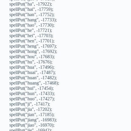
spellPut("ha", -17922);
spellPut("hai", -17759);
spellPut("han", -17752);
spellPut("hang", -17733);
spellPut("hao", -17730);
spellPut("he", -17721);
spellPut("hei", -17703);
spellPut("hen", -17701);
spellPut("heng", -17697);
spellPut("hong", -17692);
spellPut("hou", -17683);
spellPut("hu", -17676);
spellPut("hua", -17496);
spellPut("huai", -17487);
spellPut("huan", -17482);
spellPut("huang", -17468);
spellPut("hui", -17454);
spellPut("hun", -17433);
spellPut("huo", -17427);
spellPut("ji", -17417);
spellPut("jia", -17202);
spellPut("jian", -17185);
spellPut("jiang", -16983);
spellPut("jiao", -16970);
spellPut("jie", -16942);