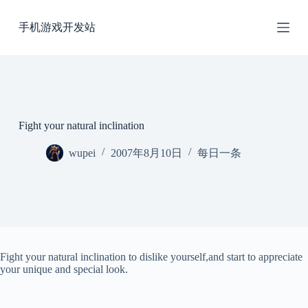
跳
手机游戏开发站
过
内
容
Fight your natural inclination
wupei
2007年8月10日
每日一条
Fight your natural inclination to dislike yourself,and start to appreciate
your unique and special look.