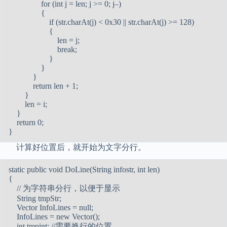
for (int j = len; j >= 0; j–)
{
if (str.charAt(j) < 0x30 || str.charAt(j) >= 128)
{
len = j;
break;
}
}
}
return len + 1;
}
len = i;
}
return 0;
}
计算好位置后，就开始为文字分行。
static public void DoLine(String infostr, int len)
{
// 为字符串分行，以便于显示
String tmpStr;
Vector InfoLines = null;
InfoLines = new Vector();
int tmpint; //需要换行的位置