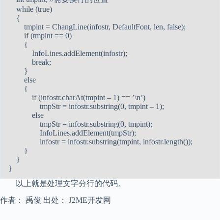
while (true)
{
tmpint = ChangLine(infostr, DefaultFont, len, false);
if (tmpint == 0)
{
InfoLines.addElement(infostr);
break;
}
else
{
if (infostr.charAt(tmpint – 1) == ’\n’)
tmpStr = infostr.substring(0, tmpint – 1);
else
tmpStr = infostr.substring(0, tmpint);
InfoLines.addElement(tmpStr);
infostr = infostr.substring(tmpint, infostr.length());
}
}
}
以上就是处理文字分行的代码。
作者： 禹俊 出处： J2ME开发网