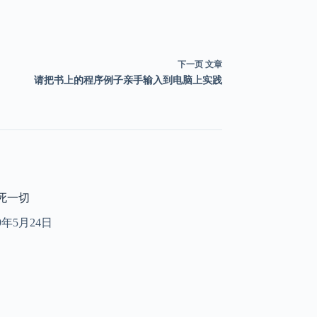
下一页
文章
请把书上的程序例子亲手输入到电脑上实践
死一切
09年5月24日