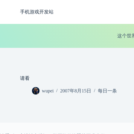
跳
手机游戏开发站
过
内
容
这个世
请看
wupei
2007年8月15日
每日一条