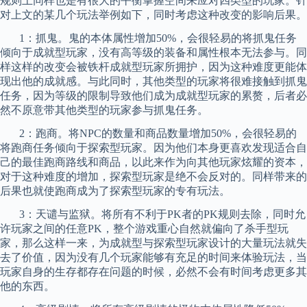
规则上同样也是有很大的平衡掌握空间来
应对四类型
的玩家。针
对上文的某几个玩法举例如下，同时考虑这种改变的影响后果。
1
：抓鬼。鬼的本体属性增加
50%
，会很轻易的将
抓鬼任务
倾向于成就型
玩家，没有高等级的装备和属性根本无法参与。同
样这样的改变会被铁杆成就型玩家所拥护，因为这种难度更能体
现出他的成就感。与此同时，其他类型的玩家将很难接触
到抓鬼
任务
，因为等级的限制导致他们成为成就型玩家的累赘，后者必
然
不
原意带其他类型的玩家
参与抓鬼任务
。
2
：跑商。将
NPC
的数量和商品数量增加
50%
，会很轻易的
将
跑商任务
倾向于探索型玩家。因为他们本身更喜欢发现适合自
己的最佳跑
商路线
和商品，以此
来作
为向其他玩家炫耀的资本，
对于这种难度的增加，探索型玩家是绝不会反对的。同样带来的
后果
也就使跑商成
为了探索型玩家的专有玩法。
3
：
天谴与监狱
。将所有不利于
PK
者的
PK
规则去除，同时允
许玩家之间的任意
PK
，整个游戏重心自然就偏向了杀手型玩
家，那么这样一来，为成就型与探索型玩家设计的大量玩法就失
去了价值，因为没有几个玩家能够有充足的时间来体验玩法，当
玩家自身的生存都存在问题的时候，必然不会有时间考虑更多其
他的东西。