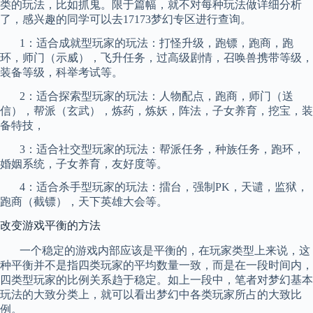
类的玩法，比如抓鬼。限于篇幅，就不对每种玩法做详细分析
了，感兴趣的同学可以去
17173
梦幻专区进行查询。
1
：适合成就型玩家的玩法：
打怪升级
，跑
镖
，跑商，跑
环，师门（示威），飞升任务，过高级剧情，召唤兽携带等级，
装备等级，科举考试等。
2
：适合探索型玩家的玩法：人物配点，跑商，师门（送
信），帮派（玄武），炼药，炼妖，阵法，子女养育，挖宝，装
备特技，
3
：适合社交型玩家的玩法：帮派任务，种族任务，跑环，
婚姻系统，子女养育，友好度等。
4
：适合杀手型玩家的玩法：擂台，强制
PK
，天谴，监狱，
跑商（截
镖
），天下英雄大会等。
改变游戏平衡的方法
一个稳定的游戏内部应该是平衡的，在玩家类型上来说，这
种平衡并不是指四类玩家的平均数量一致，而是在一段时间内，
四类型
玩家的比例关系趋于稳定。如上一段中，笔者对梦幻基本
玩法的大致分类上，就可以看出梦幻中各类玩家所占的大致比
例。