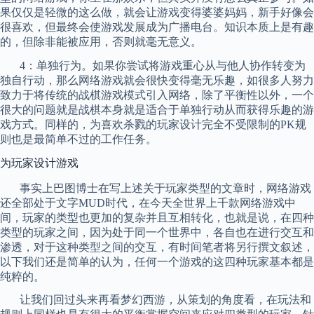
果仅仅是轻微的这么做，就会让游戏变得婆婆妈妈，新手好像会
很喜欢，但最终会使游戏发展成为广播电台。知识本质上是有趣
的，但除非能被应用，否则就毫无意义。
4
：单独行为。如果你尝试将游戏重心从与他人协作转变为
独自行动，那么网络游戏就会很快变得毫无乐趣，如很多人努力
致力于将传统的战棋游戏模式引入网络，除了平衡性以外，一个
很大的问题就是战棋本身就是适合于单独行动从而获得乐趣的游
戏方式。同样的，为喜欢杀戮的玩家设计完全不受限制的
PK
规
则也是最简单不过的工作任务。
为玩家设计游戏
事实上巴图博士在
写上述
关于玩家类型的文章时，网络游戏
还全部处于文字
MUD
时代，在今天全世界上千
款网络
游戏中
间，玩家的类型也更加的复杂并且互相转化，也就是说，在四种
类型的玩家之间，因为处于同一个世界中，各自也在进行
交互和
渗透，对于这种类型之间的交互，有时间笔者将另行撰文叙述，
以下我们还是简单的认为，任何一个游戏的这四种玩家基本都是
纯粹的。
让我们回过头来再看梦幻西游，从策划的角度看，在玩法和