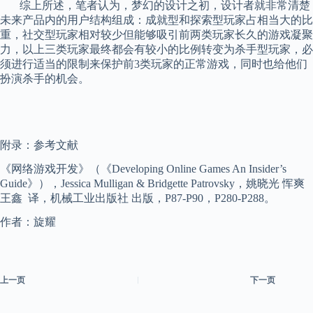
综上所述，笔者认为，梦幻的设计之初，设计者就非常清楚
未来产品内的用户结构组成：成就型和探索型
玩家占
相当大的比
重，社交型玩家相对较少但能够吸引前两类玩家长久的游戏凝聚
力，以上三类玩家最终都会有较小的比例转变为杀手型玩家，必
须进行适当的限制来保护前
3
类玩家的正常游戏，同时也给他们
扮演杀手的机会。
附录：参考文献
《网络游戏开发》（《
Developing Online Games An Insider’s
Guide
》），
Jessica Mulligan & Bridgette Patrovsky
，姚晓光
恽爽
王鑫
译，机械工业出版社
出版，
P87-P90
，
P280-P288
。
作者：旋耀
上一页
下一页