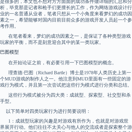
是很多的，本文也不想对方方面面的成功条件做详细的汇总和分
析，毕竟那是记者和枪手们更擅长的工作，作为网络游戏设计行
业的一名普通从业者，笔者只想从一个小角度来看梦幻的成功因
素之一，希望能够对国内
目前目前
众多的游戏开发人员起一个参
考作用。
在笔者看来，梦幻的成功因素之一，是保证了各种类型游戏
玩家的平衡，而不是刻意迎合其中的某一类玩家。
巴图模型
在开始论证之前，有必要引用
一
下巴图模型的概念。
理查德·巴图（
Richard Bartle
）博士是
1978
年人类历史上第一
个
MUD
游戏的制作人之一。他注意到
MUD
里面有一些固定的游
戏行为模式，并且第一次尝试把这些行为模式进行分类和总结。
这些行为模式被分为四大类：成就型、探索型、社交型和杀
手型。
以下简单对四类玩家行为进行简要说明：
1
：成就型玩家的兴趣是对游戏有所作为，也就是对游戏世
界展开行动。他们往往不太关心与他人的交流或者是探索整个游