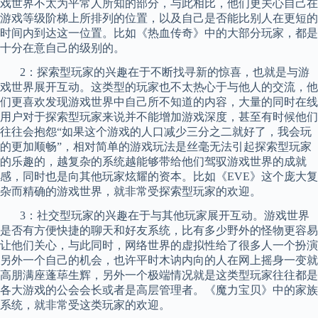
戏世界不太为平常人所知的部分，与此相比，他们更关心自己在
游戏等级阶梯上所排列的位置，以及自己是否能比别人在更短的
时间内到达这一位置。比如《热血传奇》中的大部分玩家，都是
十分在意自己的级别的。
2
：探索型玩家的兴趣在于不断找寻新的惊喜，也就是与游
戏世界展开互动。这类型的玩家也不太热心于与他人的交流，他
们更喜欢发现游戏世界中自己所不知道的内容，大量的同时在线
用户对于探索型玩家来说并不能增加游戏深度，甚至有时候他们
往往会抱怨“如果这个游戏的人口减少三分之二就好了，我会玩
的更加顺畅”，相对简单的游戏玩法是丝毫无法引起探索型玩家
的乐趣的，越复杂的系统越能够带给他们驾驭游戏世界的成就
感，同时也是向其他玩家炫耀的资本。比如《
EVE
》这个庞大复
杂而精确的游戏世界，就非常受探索型玩家的欢迎。
3
：社交型玩家的兴趣在于与其他玩家展开互动。游戏世界
是否有方便快捷的聊天和好友系统，比有多少野外的怪物更容易
让他们关心，与此同时，网络世界的
虚拟性给了
很多人一个扮演
另外一个自己的机会，也许平时木讷内向的人在网上摇身一变就
高朋满座蓬
荜
生辉，另外一个极端情况就是这类型玩家往往都是
各大游戏的公会会长或者是高层管理者。《魔力宝贝》中的家族
系统，就非常受这类玩家的欢迎。