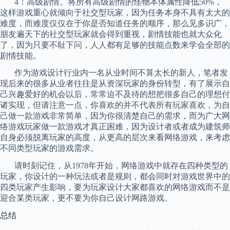
4
：高级剧情。将所有高级剧情的怪物本体属性降低
50%
，
这样游戏重心就倾向于社交型玩家，因为任务本身不具有太大的
难度，而难度仅仅在于你是否知道任务的顺序，那么见多识广，
朋友遍天下的社交型玩家就会得到重视，剧情技能也就大众化
了，因为只要不耻下问，人人都有足够的技能点数来学会全部的
剧情技能。
作为游戏设计行业内一名从业时间不算太长的新人，笔者发
现后来的很多从业者往往是从资深玩家的身份转型，有了展示自
己兴趣爱好的机会以后，常常迫不及待的想把很多自己的理想付
诸实现，但请注意一点，你喜欢的并不代表所有玩家喜欢，为自
己做一款游戏非常简单，因为你很清楚自己的需求，而为广大网
络游戏玩家做一款游戏才真正困难，因为设计者或者成为建筑师
自身必须脱离玩家的高度，从更高的层次来看网络游戏，来考虑
不同类型玩家的游戏需求。
请时刻
记住，从
1978
年开始，网络游戏中就存在四种类型的
玩家，你设计的一种玩法或者是规则，都会同时对游戏世界中的
四类玩家产生影响，要为玩家设计大家都喜欢的网络游戏而不是
迎合某类玩家，更不要为你自己设计网路游戏。
总结