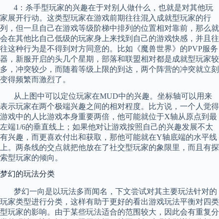
4
：杀手型玩家的兴趣在于对别人做什么，也就是对其他玩
家展开行动。这类型玩家在游戏前期往往混入成就型玩家的行
列，但一旦自己在游戏等级阶梯中排列的位置相对靠前，那么就
会在其他比自己低级的玩家身上来找到自己的游戏快感，并且往
往这种行为是不得到对方同意的。比如《魔兽世界》的
PVP
服务
器，
新服开启
的头几个星期，部落和联盟相对都是成就型玩家较
多，冲突较少，而随着等级上限的到达，两个阵营的冲突就立刻
变得频繁而激烈了。
从上图中可以定位玩家在
MUD
中的兴趣。坐标轴可以用来
表示玩家在两个极端兴趣之间的相对程度。比方说，一个人觉得
游戏中的人比游戏本身重要两倍，他可能就位于
X
轴从原点到最
左端
1/6
的垂直线上；如果他对让游戏按照自己的兴趣发展不太
有兴趣，而更喜欢付出和获取，那他可能就在
Y
轴底端的水平线
上。两条线的交点就把他放在了社交型玩家的象限里，而且有探
索型玩家的倾向。
梦幻的玩法分类
梦幻一向是以玩法多而闻名，下文尝试对其主要玩法针对的
玩家类型进行分类，这样有助于更好的看出游戏玩法平衡对
四类
型
玩家的影响。由于某些玩法适合的范围较大，因此会有重复分