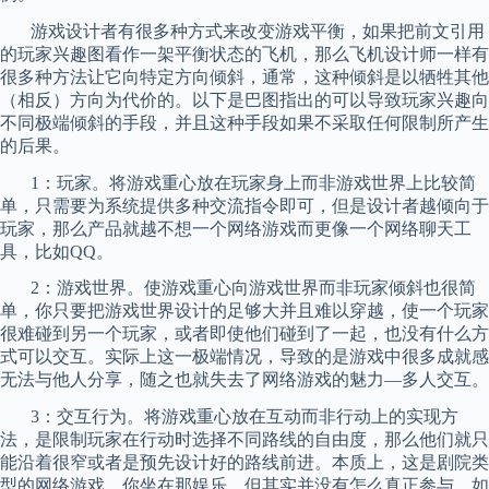
游戏设计者有很多种方式来改变游戏平衡，如果把前文引用
的玩家兴趣图看作一架平衡状态的飞机，那么飞机设计师一样有
很多种方法让它向特定方向倾斜，通常，这种倾斜是以牺牲其他
（相反）方向为代价的。以下是巴图指出的可以导致玩家兴趣向
不同极端倾斜的手段，并且这种手段如果不采取任何限制所产生
的后果。
1
：玩家。将游戏重心放在玩家身上而非游戏世界上比较简
单，只需要为系统提供多种交流指令即可，但是设计者越倾向于
玩家，那么产品就越不想一个网络游戏而更像一个网络聊天工
具，比如
QQ
。
2
：游戏世界。使游戏重心向游戏世界而非玩家倾斜也很简
单，你只要把游戏世界设计的足够大并且难以穿越，使一个玩家
很难碰到另一个玩家，或者即使他们碰到了一起，也没有什么方
式可以交互。实际上这一极端情况，导致的是游戏中很多成就感
无法与他人分享，随之也就失去了网络游戏的魅力
—
多人交互。
3
：交互行为。将游戏重心放在互动而非行动上的实现方
法，是限制玩家在行动时选择不同路线的自由度，那么他们就只
能沿着很窄或者是预先设计好的路线前进。本质上，这是剧院类
型的网络游戏，你坐在那娱乐，但其实并没有怎么真正参与。如