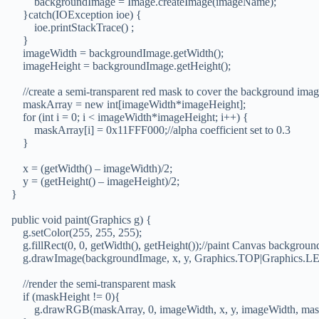
backgroundImage = Image.createImage(imageName);
}catch(IOException ioe) {
ioe.printStackTrace() ;
}
imageWidth = backgroundImage.getWidth();
imageHeight = backgroundImage.getHeight();
//create a semi-transparent red mask to cover the background ima
maskArray = new int[imageWidth*imageHeight];
for (int i = 0; i < imageWidth*imageHeight; i++) {
maskArray[i] = 0x11FFF000;//alpha coefficient set to 0.3
}
x = (getWidth() – imageWidth)/2;
y = (getHeight() – imageHeight)/2;
}
public void paint(Graphics g) {
g.setColor(255, 255, 255);
g.fillRect(0, 0, getWidth(), getHeight());//paint Canvas backgroun
g.drawImage(backgroundImage, x, y, Graphics.TOP|Graphics.LE
//render the semi-transparent mask
if (maskHeight != 0){
g.drawRGB(maskArray, 0, imageWidth, x, y, imageWidth, maskH