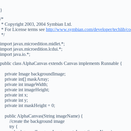
}
/*
* Copyright 2003, 2004 Symbian Ltd.
* For License terms see
http://www.symbian.com/developer/techlib/co
*/
import javax.microedition.midlet.*;
import javax.microedition.lcdui.*;
import java.io.*;
public class AlphaCanvas extends Canvas implements Runnable {
private Image backgroundImage;
private int[] maskArray;
private int imageWidth;
private int imageHeight;
private int x;
private int y;
private int maskHeight = 0;
public AlphaCanvas(String imageName) {
//create the background image
try {