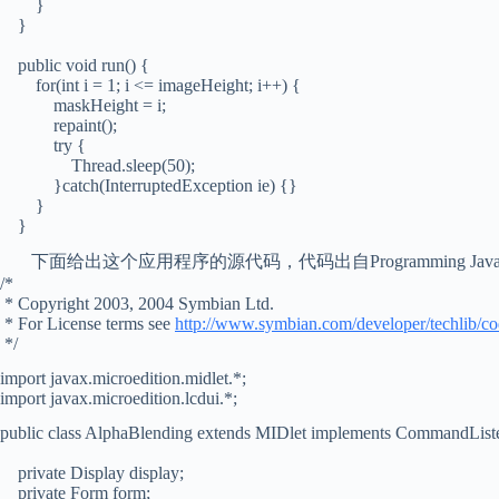
}
}
public void run() {
for(int i = 1; i <= imageHeight; i++) {
maskHeight = i;
repaint();
try {
Thread.sleep(50);
}catch(InterruptedException ie) {}
}
}
下面给出这个应用程序的源代码，代码出自Programming Java 2 
/*
* Copyright 2003, 2004 Symbian Ltd.
* For License terms see
http://www.symbian.com/developer/techlib/co
*/
import javax.microedition.midlet.*;
import javax.microedition.lcdui.*;
public class AlphaBlending extends MIDlet implements CommandList
private Display display;
private Form form;