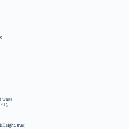
ge
d white
FT);
eight, true);