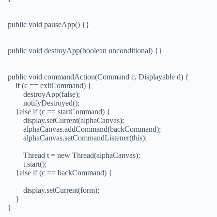
public void pauseApp() {}
public void destroyApp(boolean unconditional) {}
public void commandAction(Command c, Displayable d) {
if (c == exitCommand) {
destroyApp(false);
notifyDestroyed();
}else if (c == startCommand) {
display.setCurrent(alphaCanvas);
alphaCanvas.addCommand(backCommand);
alphaCanvas.setCommandListener(this);
Thread t = new Thread(alphaCanvas);
t.start();
}else if (c == backCommand) {
display.setCurrent(form);
}
}