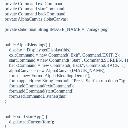
private Command exitCommand;
private Command startCommand;
private Command backCommand;
private AlphaCanvas alphaCanvas;
private static final String IMAGE_NAME = "/image.png";
public AlphaBlending() {
display = Display.getDisplay(this);
exitCommand = new Command("Exit", Command.EXIT, 2);
startCommand = new Command("Start", Command.SCREEN, 1)
backCommand = new Command("Back", Command.BACK, 1);
alphaCanvas = new AlphaCanvas(IMAGE_NAME);
form = new Form("Alpha Blending Demo");
form.append(new StringItem(null, "Press ‘Start’ to run demo."));
form.addCommand(exitCommand);
form.addCommand(startCommand);
form.setCommandListener(this);
}
public void startApp() {
display.setCurrent(form);
}