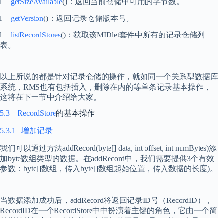
l
getSizeAvailable
()
：返回当前仓储中可用的字节数。
l
getVersion
()
：返回记录仓储版本号。
l
listRecordStores
()
：获取该
MIDlet
套件中所有的记录仓储列
表。
以上所说的都是针对记录仓储的操作，就如同一个关系型数据库
系统，
RMS
也有包括插入，删除在内的等单条记录基本操作，
这将在下一节中介绍给大家。
5.3
RecordStore
的基本操作
5.3.1
增加记录
我们可以通过方法
addRecord(byte[] data, int offset, int numBytes)
添
加
byte
数组类型的数据。在
addRecord
中，我们需要提供
3
个有效
参数：
byte[]
数组，传入
byte[]
数组起始位置，传入数据的长度
)
。
当数据添加成功后，
addRecord
将返回记录
ID
号（
RecordID
），
RecordID
在一个
RecordStore
中中扮演着主键的角色，它由一个简