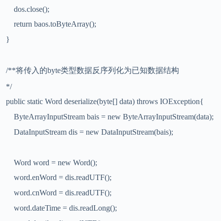
dos.close();
return baos.toByteArray();
}
/**
将传入的
byte
类型数据反序列化为已知数据结构
*/
public static Word deserialize(byte[] data) throws IOException{
ByteArrayInputStream bais = new ByteArrayInputStream(data);
DataInputStream dis = new DataInputStream(bais);
Word word = new Word();
word.enWord = dis.readUTF();
word.cnWord = dis.readUTF();
word.dateTime = dis.readLong();