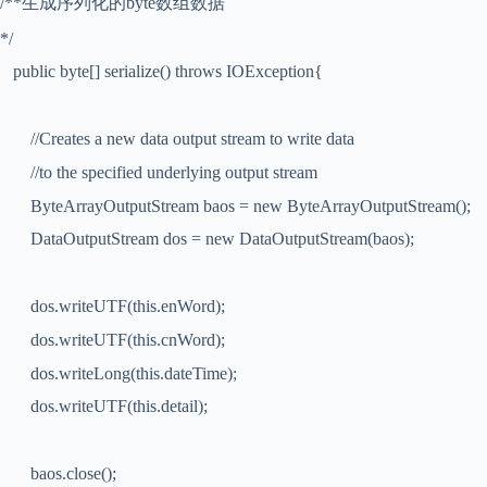
/**
生成序列化的
byte
数组数据
*/
public byte[] serialize() throws IOException{
//Creates a new data output stream to write data
//to the specified underlying output stream
ByteArrayOutputStream baos = new ByteArrayOutputStream();
DataOutputStream dos = new DataOutputStream(baos);
dos.writeUTF(this.enWord);
dos.writeUTF(this.cnWord);
dos.writeLong(this.dateTime);
dos.writeUTF(this.detail);
baos.close();