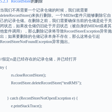
5.2.3
RecordStore
的删除
当我们不再需要一个记录仓储的时候，我们就需要
deleteRecordStore()
来执行删除。一个
MIDlet
套件只能够删除它自
己的记录仓储。在删除之前，我们需要确保当前的仓储是处于关
闭状态，如果改仓储仍旧处于开启状态（被自身的
MIDlet
或者其
他套件调用），那么删除记录将导致
RecordStoreException
异常抛
出；如果要删除的仓储记录本身不存在，那么这将会引起
RecordStoreNotFoundException
异常抛出。
//
假定
rs
是已经存在的记录仓储，并已经打开
try {
rs.closeRecordStore();
RecordStore.deleteRecordStore(“testRMS”);
} catch (RecordStoreNotOpenException e) {
e.printStackTrace();