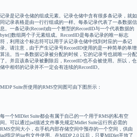
记录是记录仓储的组成元素。记录仓储中含有很多条记录，就如
同记录表格是由一行行组成的一样。每条记录代表了一条数据信
息。一条记录
(Record)
由一个整型的
RecordID
与一个代表数据的
byte[]
数组两个子元素组成。
RecordID
是每条记录的唯一标志
符，利用这个标志符可以用于从记录仓储中找到对应的一条记
录。请注意，由于产生记录号
RecordID
使用的是一种简单的单增
算法。当一条数据记录被分配的时候，它的记录号也就唯一分配
了。并且该条记录被删除后，
RecordID
也不会被使用。所以，仓
储中相邻的记录并不一定会有连续的
RecordID
。
MIDP Suite
所使用的
RMS
空间图可由下图所示：
每一个
MIDlet Suite
都会有属于自己的一个用于
RMS
的私有空
间。可以通过
jad
描述文件事先规定
Midlet Suite
运行所必需的
RMS
空间大小，在手机内部存储空间中预存的一个空间，供由
jad
指定的
jar
包文件使用。在
MIDP 2.0
以后，只要
MIDlet
开放了