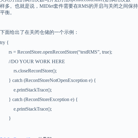
样多。也就是说，
MIDlet
套件需要在
RMS
的开启与关闭之间保持
平衡。
下面给出了在关闭仓储的一个示例：
try {
rs = RecordStore.openRecordStore(“testRMS”, true);
//DO YOUR WORK HERE
rs.closeRecordStore();
} catch (RecordStoreNotOpenException e) {
e.printStackTrace();
} catch (RecordStoreException e) {
e.printStackTrace();
}