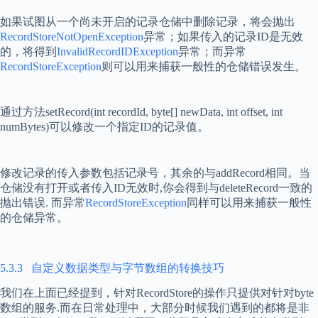
如果试图从一个尚未开启的记录仓储中删除记录，将会抛出
RecordStoreNotOpenException
异常；如果传入的记录
ID
是无效
的，将得到
InvalidRecordIDException
异常；而异常
RecordStoreException
则可以用来捕获一般性的仓储错误发生。
通过方法
setRecord(int recordId, byte[] newData, int offset, int
numBytes)
可以修改一个指定
ID
的记录值。
修改记录的传入参数包括记录号，其余的与
addRecord
相同。当
仓储没有打开或者传入
ID
无效时
,
你会得到与
deleteRecord
一致的
抛出错误
.
而异常
RecordStoreException
同样可以用来捕获一般性
的仓储异常。
5.3.3
自定义数据类型与字节数组的转换技巧
我们在上面已经提到，针对
RecordStore
的操作只提供对针对
byte
数组的服务
.
而在日常处理中，大部分时候我们遇到的都将是非