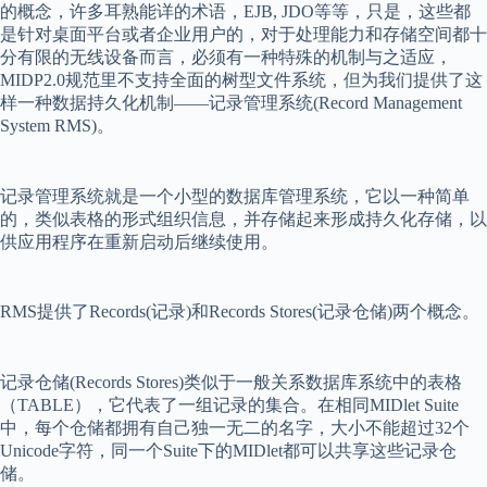
的概念，许多耳熟能详的术语，
EJB, JDO
等等，只是，这些都
是针对桌面平台或者企业用户的，对于处理能力和存储空间都十
分有限的无线设备而言，必须有一种特殊的机制与之适应，
MIDP2.0
规范里不支持全面的树型文件系统，但为我们提供了这
样一种数据持久化机制——记录管理系统
(Record Management
System RMS)
。
记录管理系统就是一个小型的数据库管理系统，它以一种简单
的，类似表格的形式组织信息，并存储起来形成持久化存储，以
供应用程序在重新启动后继续使用。
RMS
提供了
Records(
记录
)
和
Records Stores(
记录仓储
)
两个概念。
记录仓储
(Records Stores)
类似于一般关系数据库系统中的表格
（
TABLE
），它代表了一组记录的集合。在相同
MIDlet Suite
中，每个仓储都拥有自己独一无二的名字，大小不能超过
32
个
Unicode
字符，同一个
Suite
下的
MIDlet
都可以共享这些记录仓
储。