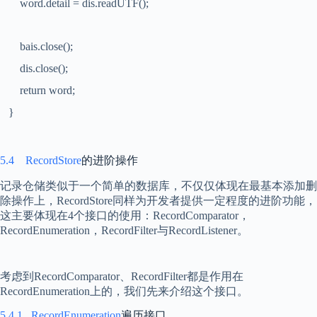
word.detail = dis.readUTF();
bais.close();
dis.close();
return word;
}
5.4
RecordStore
的进阶操作
记录仓储类似于一个简单的数据库，不仅仅体现在最基本添加删
除操作上，
RecordStore
同样为开发者提供一定程度的进阶功能，
这主要体现在
4
个接口的使用：
RecordComparator
，
RecordEnumeration
，
RecordFilter
与
RecordListener
。
考虑到
RecordComparator
、
RecordFilter
都是作用在
RecordEnumeration
上的，我们先来介绍这个接口。
5.4.1
RecordEnumeration
遍历接口