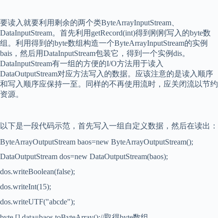
要读入就要利用剩余的两个类
ByteArrayInputStream
、
DataInputStream
。首先利用
getRecord(int)
得到刚刚写入的
byte
数
组。利用得到的
byte
数组构造一个
ByteArrayInputStream
的实例
bais
，然后用
DataInputStream
包装它，得到一个实例
dis
。
DataInputStream
有一组的方便的
I/O
方法用于读入
DataOutputStream
对应方法写入的数据。应该注意的是读入顺序
和写入顺序应保持一至。同样的不再使用流时，应关闭流以节约
资源。
以下是一段代码示范，首先写入一组自定义数据，然后在读出：
ByteArrayOutputStream baos=new ByteArrayOutputStream();
DataOutputStream dos=new DataOutputStream(baos);
dos.writeBoolean(false);
dos.writeInt(15);
dos.writeUTF("abcde");
byte [] data=baos.toByteArray();//
取得
byte
数组