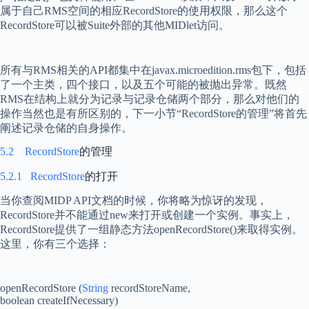
属于自己
RMS
空间的相应
RecordStore
的使用权限，那么这个
RecordStore
可以被
Suite
外部的其他
MIDlet
访问。
所有与
RMS
相关的
API
都集中在
javax.microedition.rms
包下，包括
了一个主类，四个接口，以及五个可能的被抛出异常。既然
RMS
在结构上就分为记录与记录仓储两个部分，那么对他们的
操作当然也是有所区别的，下一小节“
RecordStore
的管理”将首先
阐述记录仓储的自身操作。
5.2
RecordStore
的管理
5.2.1
RecordStore
的打开
当你查阅
MIDP API
文档的时候，你将略为惊讶的发现，
RecordStore
并不能通过
new
来打开或创建一个实例。事实上，
RecordStore
提供了一组静态方法
openRecordStore()
来取得实例。
这里，你有三个选择：
openRecordStore (
String
recordStoreName,
boolean createIfNecessary)