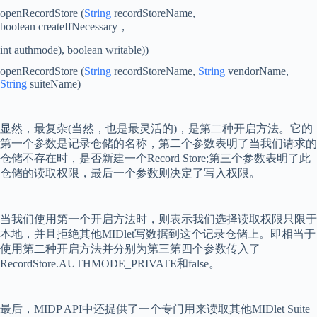
openRecordStore (
String
recordStoreName,
boolean createIfNecessary
，
int authmode), boolean writable))
openRecordStore (
String
recordStoreName,
String
vendorName,
String
suiteName)
显然，最复杂
(
当然，也是最灵活的
)
，是第二种开启方法。它的
第一个参数是记录仓储的名称，第二个参数表明了当我们请求的
仓储不存在时，是否新建一个
Record Store;
第三个参数表明了此
仓储的读取权限，最后一个参数则决定了写入权限。
当我们使用第一个开启方法时，则表示我们选择读取权限只限于
本地，并且拒绝其他
MIDlet
写数据到这个记录仓储上。即相当于
使用第二种开启方法并分别为第三第四个参数传入了
RecordStore.AUTHMODE_PRIVATE
和
false
。
最后，
MIDP API
中还提供了一个专门用来读取其他
MIDlet Suite