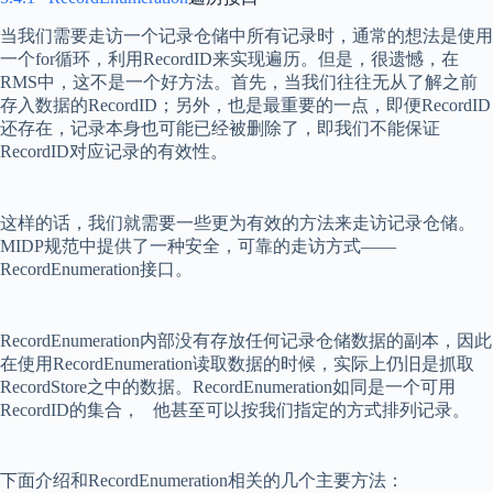
当我们需要走访一个记录仓储中所有记录时，通常的想法是使用
一个
for
循环，利用
RecordID
来实现遍历。但是，很遗憾，在
RMS
中，这不是一个好方法。首先，当我们往往无从了解之前
存入数据的
RecordID
；另外，也是最重要的一点，即便
RecordID
还存在，记录本身也可能已经被删除了，即我们不能保证
RecordID
对应记录的有效性。
这样的话，我们就需要一些更为有效的方法来走访记录仓储。
MIDP
规范中提供了一种安全，可靠的走访方式——
RecordEnumeration
接口。
RecordEnumeration
内部没有存放任何记录仓储数据的副本，因此
在使用
RecordEnumeration
读取数据的时候，实际上仍旧是抓取
RecordStore
之中的数据。
RecordEnumeration
如同是一个可用
RecordID
的集合，
他甚至可以按我们指定的方式排列记录。
下面介绍和
RecordEnumeration
相关的几个主要方法：