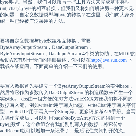
byte
类型。当然，我们可以撰写一些工具方法来完成基本类型
(int, char)
与
byte
的相互转换，但我们又将如何解决另一种更常见
的问题：自定义数据类型与
byte
的转换？在这里，我们向大家介
绍一种已经被广泛采用的方法。
要将自定义数据与
byte
数组相互转换，需要
ByteArrayOutputStream
，
DataOutputStream
，
ByteArrayInputStream
，
DataInputStream 4
个类的协助，在
MIDP
的
帮助
API
有对于他们的详细描述，你可以在
http://java.sun.com
下
载或在线查阅。下面简单的介绍一下它们的使用。
要写入数据首先要建立一个
ByteArrayOutputStream
的实例
baos
，
然后将它作为参数传入
DataOutputStream
的构造函数来产生一个
实例
dos
。
dos
由一组方便的
I/O
方法
writeXXX
方便我们将不同的
数据写入流。例如
writeInt
用于写入
int
型、
writeChar
用于写入字符
型、
writeUTF
用于写入一个
String
等。更多请参考
API
手册。当写
入操作完成后，可以利用
baos
的
toByteArray
方法的得到一个
byte[]
数组，这个数组含有我们刚刚写入的数据，将它传给
addRecord
就可以增加一条记录了。最后记住关闭打开的流。