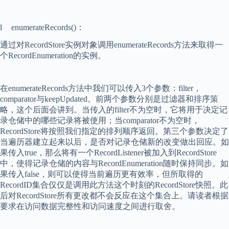
l
enumerateRecords()
：
通过对
RecordStore
实例对象调用
enumerateRecords
方法来取得一
个
RecordEnumeration
的实例。
在
enumerateRecords
方法中我们可以传入
3
个参数：
filter
，
comparator
与
keepUpdated
。前两个参数分别是过滤器和排序策
略，这个后面会讲到。当传入的
filter
不为空时，它将用于决定记
录仓储中的哪些记录将被使用；当
comparator
不为空时，
RecordStore
将按照我们指定的排列顺序返回。第三个参数决定了
当遍历器建立起来以后，是否对记录仓储新的改变做出回应。如
果传入
true
，那么将有一个
RecordListener
被加入到
RecordStore
中，使得记录仓储的内容与
RecordEnumeration
随时保持同步。如
果传入
false
，则可以使得当前遍历更有效率，但所取得的
RecordID
集合仅仅是调用此方法这个时刻的
RecordStore
快照。此
后对
RecordStore
所有更改都不会反应在这个集合上。请读者根据
要求在访问数据完整性和访问速度之间进行取舍。