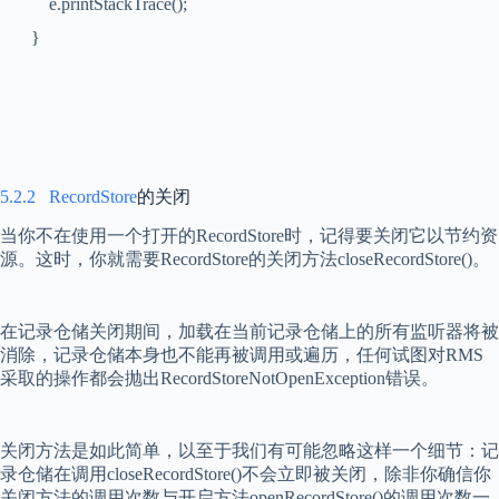
e.printStackTrace();
}
5.2.2
RecordStore
的关闭
当你不在使用一个打开的
RecordStore
时，记得要关闭它以节约资
源。这时，你就需要
RecordStore
的关闭方法
closeRecordStore()
。
在记录仓储关闭期间，加载在当前记录仓储上的所有监听器将被
消除，记录仓储本身也不能再被调用或遍历，任何试图对
RMS
采取的操作都会抛出
RecordStoreNotOpenException
错误。
关闭方法是如此简单，以至于我们有可能忽略这样一个细节：记
录仓储在调用
closeRecordStore()
不会立即被关闭，除非你确信你
关闭方法的调用次数与开启方法
openRecordStore()
的调用次数一