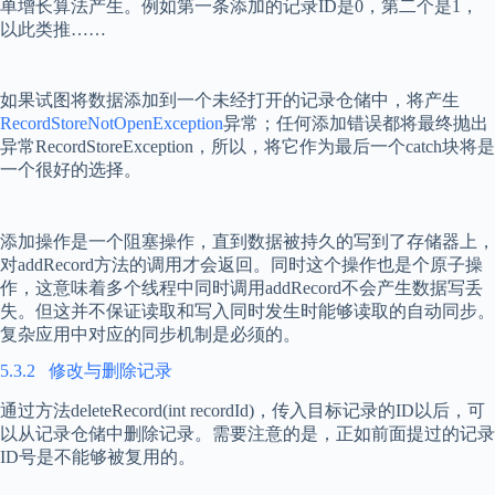
单增长算法产生。例如第一条添加的记录
ID
是
0
，第二个是
1
，
以此类推
……
如果试图将数据添加到一个未经打开的记录仓储中，将产生
RecordStoreNotOpenException
异常；任何添加错误都将最终抛出
异常
RecordStoreException
，所以，将它作为最后一个
catch
块将是
一个很好的选择。
添加操作是一个阻塞操作，直到数据被持久的写到了存储器上，
对
addRecord
方法的调用才会返回。同时这个操作也是个原子操
作，这意味着多个线程中同时调用
addRecord
不会产生数据写丢
失。但这并不保证读取和写入同时发生时能够读取的自动同步。
复杂应用中对应的同步机制是必须的。
5.3.2
修改与删除记录
通过方法
deleteRecord(int recordId)
，传入目标记录的
ID
以后，可
以从记录仓储中删除记录。需要注意的是，正如前面提过的记录
ID
号是不能够被复用的。