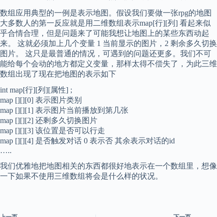
数组应用典型的一例是表示地图。假设我们要做一张rpg的地图
大多数人的第一反应就是用二维数组表示map[行][列] 看起来似
乎合情合理，但是问题来了可能我想让地图上的某些东西动起
来。 这就必须加上几个变量 1 当前显示的图片，2 剩余多久切换
图片。 这只是最普通的情况，可遇到的问题还更多。我们不可
能给每个会动的地方都定义变量，那样太得不偿失了，为此三维
数组出现了现在把地图的表示如下
int map[行][列][属性] ;
map [][][0] 表示图片类别
map [][][1] 表示图片当前播放到第几张
map [][][2] 还剩多久切换图片
map [][][3] 该位置是否可以行走
map [][][4] 是否触发对话 0 表示否 其余表示对话的id
…..
我们优雅地把地图相关的东西都很好地表示在一个数组里，想像
一下如果不使用三维数组将会是什么样的状况。
上一页
下一页