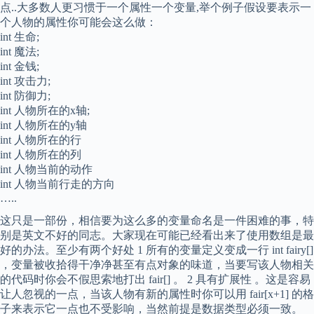
点..大多数人更习惯于一个属性一个变量,举个例子假设要表示一
个人物的属性你可能会这么做：
int 生命;
int 魔法;
int 金钱;
int 攻击力;
int 防御力;
int 人物所在的x轴;
int 人物所在的y轴
int 人物所在的行
int 人物所在的列
int 人物当前的动作
int 人物当前行走的方向
…..
这只是一部份，相信要为这么多的变量命名是一件困难的事，特
别是英文不好的同志。大家现在可能已经看出来了使用数组是最
好的办法。至少有两个好处 1 所有的变量定义变成一行 int fairy[]
，变量被收拾得干净净甚至有点对象的味道，当要写该人物相关
的代码时你会不假思索地打出 fair[] 。 2 具有扩展性 。这是容易
让人忽视的一点，当该人物有新的属性时你可以用 fair[x+1] 的格
子来表示它一点也不受影响，当然前提是数据类型必须一致。