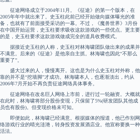
征途网络成立于2004年11月。《征途》的第一个版本，在
2005年年中就出来了。史玉柱此前已经开始做向媒体曝光的准
备，也就有了前面接受采访的一幕。不过，《魔兽世界》3月份
在中国开始运营，史玉柱要求吸收这款游戏的一些优点。更主要
的是，史玉柱要求这款游戏做成完全的道具收费模式。
据接近史玉柱的人称，史玉柱对林海啸团队做出来的成果并
不满意。后来的《征途》是他亲自主抓。林海啸也因此“不那么
重要了”。
盛大过来的人，慢慢离开。这也是为什么史玉柱对外称，他
靠的并不是“挖墙脚”才成功。林海啸本人，也逐渐淡出，约从
2006年7月开始不再负责征途网络具体事务。
征途网络在改名巨人网络上市前，进行过一轮融资。大概就
在此时，林海啸将部分股份变现，只保留了5%(研发团队其他成
员也有股份)。但变现价格未可知。
即便如此，林海啸已经满意。根据媒体的报道，他已作别网
络游戏行业的晴光涟滟，转身投资发展酒店业。他宣称要换一种
活法。