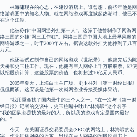
林海啸现在的心思，在建设酒店上。谁曾想，前些年他是网
络游戏圈中的知名人物。就在网络游戏再度掀起热潮时，他已不
在这个江湖。
他被称作“中国网游外挂第一人”。这缘于他曾制作了网游网
络三国的外挂“网三工作狂”。网络三国是中国大地上最早风靡的
网络游戏之一，时于2000年左右。据说这款外挂为他挣到了几百
万元。
他还尝试过制作自己的网络游戏《世纪录》。他曾先后为陈
天桥和史玉柱工作。现在，他拥有巨人网络上千万股股票。即便
以招股价计算，这些股票的价值，也将超过10亿元人民币。
2005年夏天，上海白玉兰广场。史玉柱对《第一财经日报》
侃侃而谈。这应该是他第一次就网游业务接受媒体采访。
“我用重金找了国内最牛的三个人之一。”在一次与《第一财
经日报》记者的交谈中，史玉柱嘴中吐出“林海啸”这个名字，
“我的团队都是找的最好的人，所以我的游戏肯定是国内最好
的。”
今天，在美国证券交易委员会(SEC)的网站上，林海啸的名
字，作为征途网络的股东，出现在巨人网络的招股说明书上。