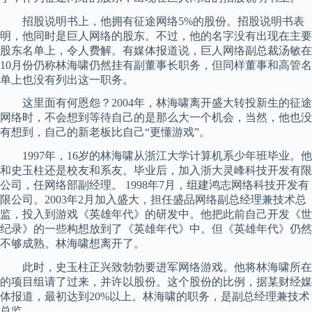
招股说明书上，他拥有征途网络5%的股份。招股说明书表
明，他同时是巨人网络的股东。不过，他的名字没有出现在主要
股东名单上，令人费解。有媒体报道说，巨人网络副总裁汤敏在
10月份仍称林海啸仍然挂有副董事长职务，但同样董事和高管名
单上也没有列出这一职务。
这里面有何恩怨？2004年，林海啸离开盛大转投新生的征途
网络时，不会想到等待自己的是那么大一个机会，当然，他也没
有想到，自己的新老板比自己“更懂游戏”。
1997年，16岁的林海啸从浙江大学计算机系少年班毕业。他
和史玉柱还是校友和系友。毕业后，加入浙大灵峰科技开发有限
公司，任网络部副经理。 1998年7月，组建鸿志网络科技开发有
限公司。2003年2月加入盛大，担任盛品网络副总经理兼技术总
监，投入到游戏《英雄年代》的研发中。他把此前自己开发《世
纪录》的一些构想放到了《英雄年代》中。但《英雄年代》仍然
不够成熟。林海啸想离开了。
此时，史玉柱正兴致勃勃要进军网络游戏。他将林海啸所在
的项目组请了过来，并许以股份。这个股份的比例，据某财经媒
体报道，最初达到20%以上。林海啸的职务，是副总经理兼技术
总监。