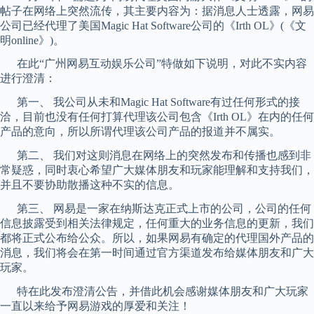
帖子在网络上突然流传，其主要内容为：据消息人士透露，网易
公司已经代理了美国Magic Hat Software公司的《Irth OL》(《文
明online》)。
在此“广州网易互动娱乐公司”特做如下说明，对此不实内容
进行澄清：
第一、 我公司从未和Magic Hat Software有过任何形式的接
洽，目前也没有任何打算代理该公司包含《Irth OL》在内的任何
产品的意向，所以所谓代理该公司产品的报道并不属实。
第二、 我们对这则消息在网络上的突然发布和传播也感到非
常疑惑，同时衷心希望广大媒体朋友和玩家能理解和支持我们，
并且不要协助散播这种不实的信息。
第三、 网易是一家在纳斯达克正式上市的公司，公司的任何
信息披露受到相关法律规定，任何重大的业务信息的更新，我们
都将正式公布给公众。所以，如果网易有确定的代理国外产品的
消息，我们将会在第一时间通过官方渠道发布给媒体朋友和广大
玩家。
特在此发布澄清公告，并借此机会感谢媒体朋友和广大玩家
一直以来给予网易游戏的厚爱和关注！