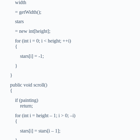
width
= getWidth();
stars
= new int[height];
for (int i = 0; i < height; ++i)
{
stars[i] = -1;
}
}
public void scroll()
{
if (painting)
return;
for (int i = height – 1; i > 0; –i)
{
stars[i] = stars[i – 1];