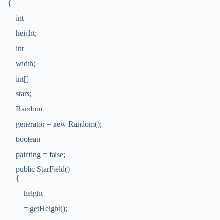
{
int
height;
int
width;
int[]
stars;
Random
generator = new Random();
boolean
painting = false;
public StarField()
{
height
= getHeight();