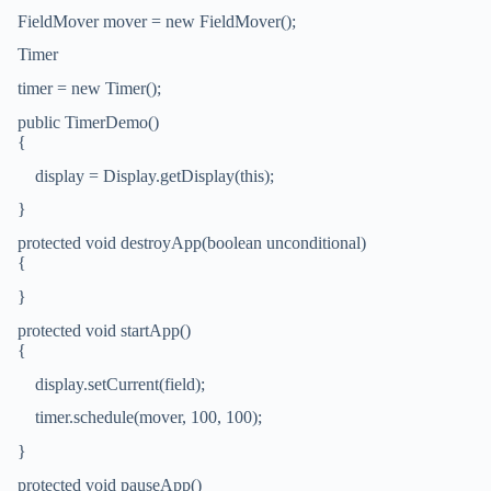
FieldMover mover = new FieldMover();
Timer
timer = new Timer();
public TimerDemo()
{
display = Display.getDisplay(this);
}
protected void destroyApp(boolean unconditional)
{
}
protected void startApp()
{
display.setCurrent(field);
timer.schedule(mover, 100, 100);
}
protected void pauseApp()