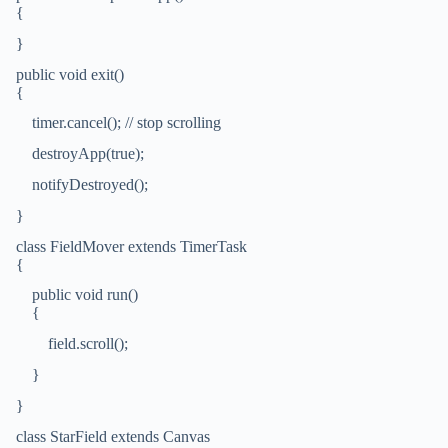
{
}
public void exit()
{
timer.cancel(); // stop scrolling
destroyApp(true);
notifyDestroyed();
}
class FieldMover extends TimerTask
{
public void run()
{
field.scroll();
}
}
class StarField extends Canvas