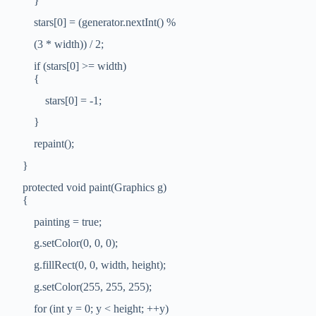
}
stars[0] = (generator.nextInt() %
(3 * width)) / 2;
if (stars[0] >= width)
{
stars[0] = -1;
}
repaint();
}
protected void paint(Graphics g)
{
painting = true;
g.setColor(0, 0, 0);
g.fillRect(0, 0, width, height);
g.setColor(255, 255, 255);
for (int y = 0; y < height; ++y)