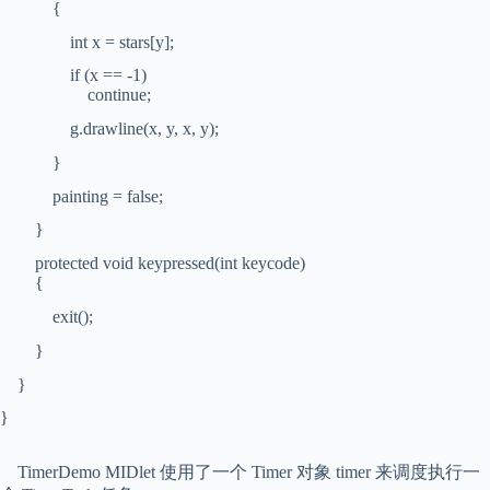
{
int x = stars[y];
if (x == -1)
continue;
g.drawline(x, y, x, y);
}
painting = false;
}
protected void keypressed(int keycode)
{
exit();
}
}
}
TimerDemo MIDlet 使用了一个 Timer 对象 timer 来调度执行一