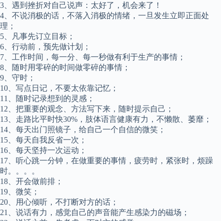
3、遇到挫折对自己说声：太好了，机会来了！
4、不说消极的话，不落入消极的情绪，一旦发生立即正面处
理；
5、凡事先订立目标；
6、行动前，预先做计划；
7、工作时间，每一分、每一秒做有利于生产的事情；
8、随时用零碎的时间做零碎的事情；
9、守时；
10、写点日记，不要太依靠记忆；
11、随时记录想到的灵感；
12、把重要的观念、方法写下来，随时提示自己；
13、走路比平时快30%，肢体语言健康有力，不懒散、萎靡；
14、每天出门照镜子，给自己一个自信的微笑；
15、每天自我反省一次；
16、每天坚持一次运动；
17、听心跳一分钟，在做重要的事情，疲劳时，紧张时，烦躁
时。。。。
18、开会做前排；
19、微笑；
20、用心倾听，不打断对方的话；
21、说话有力，感觉自己的声音能产生感染力的磁场；