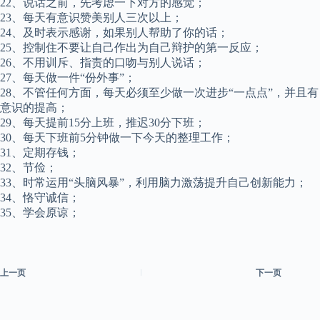
22、说话之前，先考虑一下对方的感觉；
23、每天有意识赞美别人三次以上；
24、及时表示感谢，如果别人帮助了你的话；
25、控制住不要让自己作出为自己辩护的第一反应；
26、不用训斥、指责的口吻与别人说话；
27、每天做一件“份外事”；
28、不管任何方面，每天必须至少做一次进步“一点点”，并且有
意识的提高；
29、每天提前15分上班，推迟30分下班；
30、每天下班前5分钟做一下今天的整理工作；
31、定期存钱；
32、节俭；
33、时常运用“头脑风暴”，利用脑力激荡提升自己创新能力；
34、恪守诚信；
35、学会原谅；
上一页
下一页