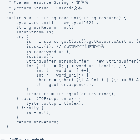
 * @param resource String - 文件名

 * @return String - Unicode文本

 */

public static String read_Uni(String resource) {

    byte word_uni[] = new byte[1024];

    String strReturn = null;

    InputStream is;

    try {

        is = instance.getClass().getResourceAsStream(r
        is.skip(2); // 跳过两个字节的文件头

        is.read(word_uni);

        is.close();

        StringBuffer stringbuffer = new StringBuffer("
        for (int j = 0; j < word_uni.length; ) {

            int l = word_uni[j++];

            int h = word_uni[j++];

            char c = (char) ((l & 0xff) | ((h << 8) & 
            stringbuffer.append(c);

        }

        strReturn = stringbuffer.toString();

    } catch (IOException ex) {

        System.out.println(ex);

    } finally {

        is = null;

    }

    return strReturn;

}