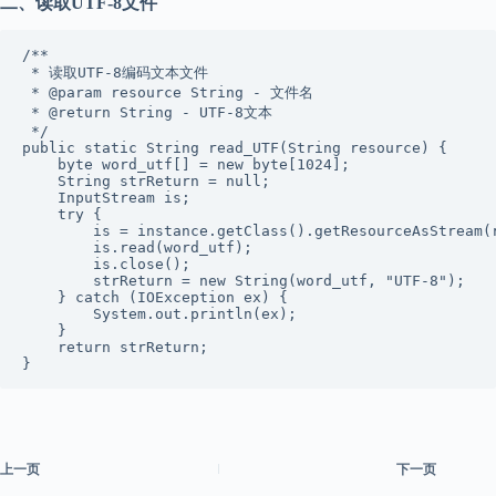
二、读取UTF-8文件
/**

 * 读取UTF-8编码文本文件

 * @param resource String - 文件名

 * @return String - UTF-8文本

 */

public static String read_UTF(String resource) {

    byte word_utf[] = new byte[1024];

    String strReturn = null;

    InputStream is;

    try {

        is = instance.getClass().getResourceAsStream(r
        is.read(word_utf);

        is.close();

        strReturn = new String(word_utf, "UTF-8");

    } catch (IOException ex) {

        System.out.println(ex);

    }

    return strReturn;

}
上一页
下一页