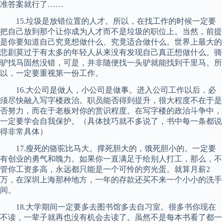
准答案就行了……
15.垃圾是放错位置的人才。所以，在找工作的时候一定要
把自己放到那个让你成为人才而不是垃圾的职位上。当然，前提
是你要知道自己究竟想做什么、究竟适合做什么。世界上最大的
悲剧莫过于有太多的年轻人从来没有发现自己真正想做什么。骑
驴找马固然没错，可是，并非随便找一头驴就能找到千里马。所
以，一定要重视第一份工作。
16.大公司是做人，小公司是做事。进入公司工作以后，必
须尽快融入写字楼政治。职员能否得到提升，很大程度不在于是
否努力，而在于老板对你的赏识程度。在写字楼的政治斗争中，
一定要学会自我保护。（具体技巧就不多说了，书中每一条都说
得非常具体）
17.瘦死的骆驼比马大。撑死胆大的，饿死胆小的。一定要
有创业的勇气和魄力。如果你一直满足于给别人打工，那么，不
管你工资多高，永远都只能是一个可怜的穷光蛋。就算月薪2
万，在深圳上海那种地方，一年的存款还买不来一个小小的洗手
间。
18.大学期间一定要多去图书馆多去自习室。很多书你现在
不读，一辈子就再也没有机会去读了。虽然不是每本书看了都一