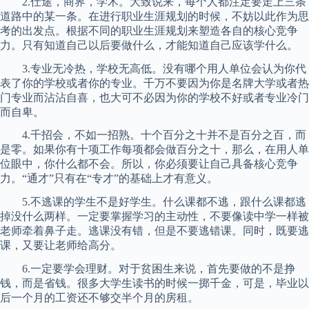
2.仕途，商界，学术。大致说来，每个人都注定要走上三条
道路中的某一条。在进行职业生涯规划的时候，不妨以此作为思
考的出发点。根据不同的职业生涯规划来塑造各自的核心竞争
力。只有知道自己以后要做什么，才能知道自己应该学什么。
3.专业无冷热，学校无高低。没有哪个用人单位会认为你代
表了你的学校或者你的专业。千万不要因为你是名牌大学或者热
门专业而沾沾自喜，也大可不必因为你的学校不好或者专业冷门
而自卑。
4.千招会，不如一招熟。十个百分之十并不是百分之百，而
是零。如果你有十项工作每项都会做百分之十，那么，在用人单
位眼中，你什么都不会。所以，你必须要让自己具备核心竞争
力。“通才”只有在“专才”的基础上才有意义。
5.不逃课的学生不是好学生。什么课都不逃，跟什么课都逃
掉没什么两样。一定要掌握学习的主动性，不要像读中学一样被
老师牵着鼻子走。逃课没有错，但是不要逃错课。同时，既要逃
课，又要让老师给高分。
6.一定要学会理财。对于贫困生来说，首先要做的不是挣
钱，而是省钱。很多大学生读书的时候一掷千金，可是，毕业以
后一个月的工资还不够交半个月的房租。