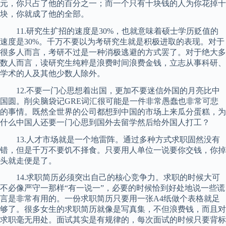
元，你只占了他的百分之一；而一个只有十块钱的人为你花掉十
块，你就成了他的全部。
11.研究生扩招的速度是30%，也就意味着硕士学历贬值的
速度是30%。千万不要以为考研究生就是积极进取的表现。对于
很多人而言，考研不过是一种消极逃避的方式罢了。对于绝大多
数人而言，读研究生纯粹是浪费时间浪费金钱，立志从事科研、
学术的人及其他少数人除外。
12.不要一门心思想着出国，更加不要迷信外国的月亮比中
国圆。削尖脑袋记GRE词汇很可能是一件非常愚蠢也非常可悲
的事情。既然全世界的公司都想到中国的市场上来瓜分蛋糕，为
什么中国人还要一门心思到国外去留学然后给外国人打工？
13.人才市场就是一个地雷阵。通过多种方式求职固然没有
错，但是千万不要饥不择食。只要用人单位一说要你交钱，你掉
头就走便是了。
14.求职简历必须突出自己的核心竞争力。求职的时候大可
不必像严守一那样“有一说一”，必要的时候恰到好处地说一些谎
言是非常有用的。一份求职简历只要用一张A4纸做个表格就足
够了。很多女生的求职简历就像是写真集，不但浪费钱，而且对
求职毫无用处。面试其实是有规律的，每次面试的时候只要背标