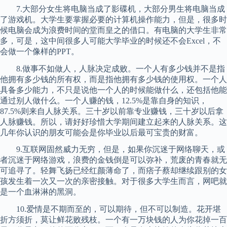
7.大部分女生将电脑当成了影碟机，大部分男生将电脑当成
了游戏机。大学生要掌握必要的计算机操作能力，但是，很多时
候电脑会成为浪费时间的堂而皇之的借口。有电脑的大学生非常
多，可是，这中间很多人可能大学毕业的时候还不会Excel，不
会做一个像样的PPT。
8.做事不如做人，人脉决定成败。一个人有多少钱并不是指
他拥有多少钱的所有权，而是指他拥有多少钱的使用权。一个人
具备多少能力，不只是说他一个人的时候能做什么，还包括他能
通过别人做什么。一个人赚的钱，12.5%是靠自身的知识，
87.5%则来自人脉关系。三十岁以前靠专业赚钱，三十岁以后拿
人脉赚钱。所以，请好好珍惜大学期间建立起来的人脉关系。这
几年你认识的朋友可能会是你毕业以后最可宝贵的财富。
9.互联网固然威力无穷，但是，如果你沉迷于网络聊天，或
者沉迷于网络游戏，浪费的金钱倒是可以弥补，荒废的青春就无
可追寻了。轻舞飞扬已经红颜薄命了，而痞子蔡却继续跟别的女
孩发生着一次又一次的亲密接触。对于很多大学生而言，网吧就
是一个血淋淋的黑洞。
10.爱情是不期而至的，可以期待，但不可以制造。花开堪
折方须折，莫让鲜花败残枝。一个有一万块钱的人为你花掉一百