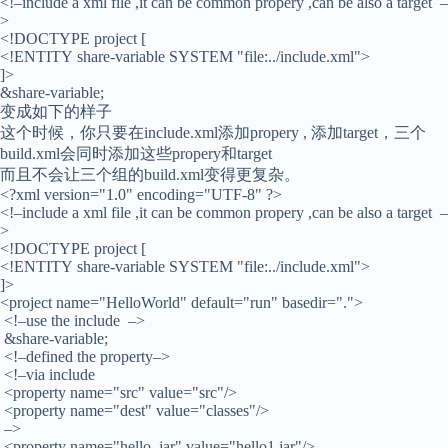
<!–include a xml file ,it can be common propery ,can be also a target –
>
<!DOCTYPE project [
<!ENTITY share-variable SYSTEM "file:../include.xml">
]>
&share-variable;
变成如下的样子
这个时候，你只要在include.xml添加propery , 添加target，三个
build.xml会同时添加这些propery和target
而且不会让三个组的build.xml变得更复杂。
<?xml version="1.0" encoding="UTF-8" ?>
<!–include a xml file ,it can be common propery ,can be also a target –
>
<!DOCTYPE project [
<!ENTITY share-variable SYSTEM "file:../include.xml">
]>
<project name="HelloWorld" default="run" basedir=".">
<!–use the include –>
&share-variable;
<!–defined the property–>
<!–via include
<property name="src" value="src"/>
<property name="dest" value="classes"/>
–>
<property name="hello_jar" value="hello1.jar"/>