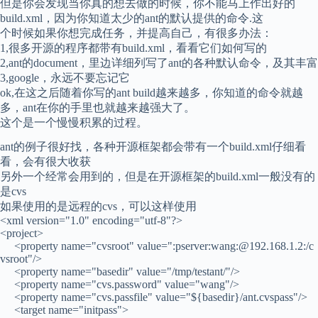
但是你会发现当你真的想去做的时候，你不能马上作出好的
build.xml，因为你知道太少的ant的默认提供的命令.这
个时候如果你想完成任务，并提高自己，有很多办法：
1,很多开源的程序都带有build.xml，看看它们如何写的
2,ant的document，里边详细列写了ant的各种默认命令，及其丰富
3,google，永远不要忘记它
ok,在这之后随着你写的ant build越来越多，你知道的命令就越
多，ant在你的手里也就越来越强大了。
这个是一个慢慢积累的过程。
ant的例子很好找，各种开源框架都会带有一个build.xml仔细看
看，会有很大收获
另外一个经常会用到的，但是在开源框架的build.xml一般没有的
是cvs
如果使用的是远程的cvs，可以这样使用
<xml version="1.0" encoding="utf-8"?>
<project>
<property name="cvsroot" value=":pserver:wang:@192.168.1.2:/c
vsroot"/>
<property name="basedir" value="/tmp/testant/"/>
<property name="cvs.password" value="wang"/>
<property name="cvs.passfile" value="${basedir}/ant.cvspass"/>
<target name="initpass">