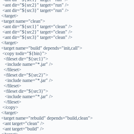
<ant dir="${src2}" target="run" />
<ant dir="${src3}" target="run" />
</target>
<target name="clean">
<ant dir="${src1}" target="clean" />
<ant dir="${src2}" target="clean" />
<ant dir="${src3}" target="clean" />
</target>
<target name="build" depends="init,call">
<copy todir="${bin}">
<fileset dir="${src1}">
<include name="*.jar" />
</fileset>
<fileset dir="${src2}">
<include name="*.jar" />
</fileset>
<fileset dir="${src3}">
<include name="*.jar" />
</fileset>
</copy>
</target>
<target name="rebuild" depends="build,clean">
<ant target="clean" />
<ant target="build" />