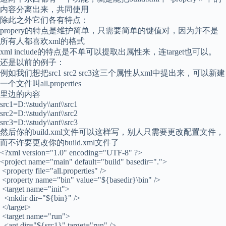
内容分离出来，共同使用
除此之外它们各有特点：
propery的特点是维护简单，只需要简单的键值对，因为并不是
所有人都喜欢xml的格式
xml include的特点是不单可以提取出属性来，连target也可以。
还是以前的例子：
例如我们想把src1 src2 src3这三个属性从xml中提出来，可以新建
一个文件叫all.properties
里边的内容
src1=D:\\study\\ant\\src1
src2=D:\\study\\ant\\src2
src3=D:\\study\\ant\\src3
然后你的build.xml文件可以这样写，别人只需要更改配置文件，
而不许要更改你的build.xml文件了
<?xml version="1.0" encoding="UTF-8" ?>
<project name="main" default="build" basedir=".">
<property file="all.properties" />
<property name="bin" value="${basedir}\bin" />
<target name="init">
<mkdir dir="${bin}" />
</target>
<target name="run">
<ant dir="${src1}" target="run" />