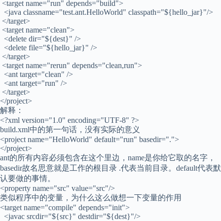
<target name="run" depends="build">
<java classname="test.ant.HelloWorld" classpath="${hello_jar}"/>
</target>
<target name="clean">
<delete dir="${dest}" />
<delete file="${hello_jar}" />
</target>
<target name="rerun" depends="clean,run">
<ant target="clean" />
<ant target="run" />
</target>
</project>
解释：
<?xml version="1.0" encoding="UTF-8" ?>
build.xml中的第一句话，没有实际的意义
<project name="HelloWorld" default="run" basedir=".">
</project>
ant的所有内容必须包含在这个里边，name是你给它取的名字，
basedir故名思意就是工作的根目录 .代表当前目录。default代表默
认要做的事情。
<property name="src" value="src"/>
类似程序中的变量，为什么这么做想一下变量的作用
<target name="compile" depends="init">
<javac srcdir="${src}" destdir="${dest}"/>