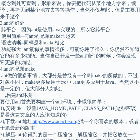
概念到处可查到，形象来说，你要把代码从某个地方拿来，编
译，再拷贝到某个地方去等等操作，当然不仅与此，但是主要用
来干这个
3,ant的好处
跨平台 –因为ant是使用java实现的，所以它跨平台
使用简单–与ant的兄弟make比起来
语法清晰–同样是和make相比
功能强大–ant能做的事情很多，可能你用了很久，你仍然不知道
它能有多少功能。当你自己开发一些ant插件的时候，你会发现
它更多的功能。
4,ant的兄弟make
ant做的很多事情，大部分是曾经有一个叫make的所做的，不过
对象不同，make更多应用于c/c++ ,ant更多应用于Java。当然这不
是一定的，但大部分人如此。
一,构建ant环境
要使用ant首先要构建一个ant环境，步骤很简单：
1),安装jdk，设置JAVA_HOME ,PATH ,CLASS_PATH(这些应该
是看这篇文章的人应该知道的)
2),下载ant 地址
http://www.apache.org/
找一个你喜欢的版本，或者
干脆最新的版本
3),解压ant 你得到的是一个压缩包，解压缩它，并把它放在一个