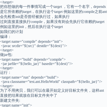
</target>
把你想做的每一件事情写成一个target ，它有一个名字，depends
是它所依赖的target，在执行这个target 例如这里的compile之前ant
会先检查init是否曾经被执行过，如果执行
过则直接直接执行compile，如果没有则会先执行它依赖的target
例如这里的init，然后在执行这个target
如我们的计划
编译：
<target name="compile" depends="init">
<javac srcdir="${src}" destdir="${dest}"/>
</target>
做jar包:
<target name="build" depends="compile">
<jar jarfile="${hello_jar}" basedir="${dest}"/>
</target>
运行：
<target name="run" depends="build">
<java classname="test.ant.HelloWorld" classpath="${hello_jar}"/>
</target>
为了不用拷贝，我们可以在最开始定义好目标文件夹，这样ant
直接把结果就放在目标文件夹中了
新建文件夹:
<target name="init">