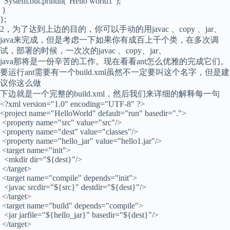
System.out.println("Hello world1");
}
};
2，为了达到上边的目的，你可以手动的用javac 、copy 、jar、
java来完成，但是考虑一下如果你有成百上千个类，在多次调
试，部署的时候，一次次的javac 、copy、jar、
java那将是一份辛苦的工作。现在看看ant怎么优雅的完成它们。
要运行ant需要有一个build.xml虽然不一定要叫这个名字，但是建
议你这么做
下边就是一个完整的build.xml，然后我们来详细的解释每一句
<?xml version="1.0" encoding="UTF-8" ?>
<project name="HelloWorld" default="run" basedir=".">
<property name="src" value="src"/>
<property name="dest" value="classes"/>
<property name="hello_jar" value="hello1.jar"/>
<target name="init">
<mkdir dir="${dest}"/>
</target>
<target name="compile" depends="init">
<javac srcdir="${src}" destdir="${dest}"/>
</target>
<target name="build" depends="compile">
<jar jarfile="${hello_jar}" basedir="${dest}"/>
</target>