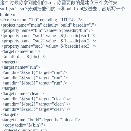
这个时候你拿到他们的src，你需要做的是建立三个文件夹
src1 ,src2, src3分别把他们的src和build.xml放进去，然后写一个
build.xml
<?xml version="1.0" encoding="UTF-8" ?>
<project name="main" default="build" basedir=".">
<property name="bin" value="${basedir}\bin" />
<property name="src1" value="${basedir}\src1" />
<property name="src2" value="${basedir}\src2" />
<property name="src3" value="${basedir}\src3" />
<target name="init">
<mkdir dir="${bin}" />
</target>
<target name="run">
<ant dir="${src1}" target="run" />
<ant dir="${src2}" target="run" />
<ant dir="${src3}" target="run" />
</target>
<target name="clean">
<ant dir="${src1}" target="clean" />
<ant dir="${src2}" target="clean" />
<ant dir="${src3}" target="clean" />
</target>
<target name="build" depends="init,call">
<copy todir="${bin}">
<fileset dir="${src1}">