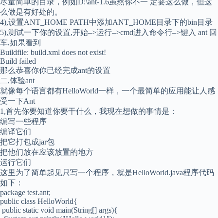
尽量简单的目录，例如D:\ant-1.6虽然你不一 定要这么做，但这
么做是有好处的。
4),设置ANT_HOME PATH中添加ANT_HOME目录下的bin目录
5),测试一下你的设置,开始–>运行–>cmd进入命令行–>键入 ant 回
车,如果看到
Buildfile: build.xml does not exist!
Build failed
那么恭喜你你已经完成ant的设置
二,体验ant
就像每个语言都有HelloWorld一样，一个最简单的应用能让人感
受一下Ant
1,首先你要知道你要干什么，我现在想做的事情是：
编写一些程序
编译它们
把它打包成jar包
把他们放在应该放置的地方
运行它们
这里为了简单起见只写一个程序，就是HelloWorld.java程序代码
如下：
package test.ant;
public class HelloWorld{
public static void main(String[] args){