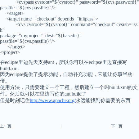
<cvspass cvsroot="${cvsroot}" password="${cvs.password}"
passfile="${cvs.passfile}"/>
</target>
<target name="checkout" depends="initpass">
<cvs cvsroot="${cvsroot}" command="checkout" cvsrsh="ss
h"
package="myproject" dest="${basedir}"
passfile="${cvs.passfile}"/>
</target>
</project>
在eclipse里边先天支持ant，所以你可以在eclipse里边直接写
build.xml
因为eclipse提供了提示功能，自动补充功能，它能让你事半功
倍。
使用方法，只需要建立一个工程，然后建立一个叫build.xml的文
件。然后就可以在里边写你的ant build了
但是时刻记住
http://www.apache.org/
永远能找到你需要的东西
上一页
下一页