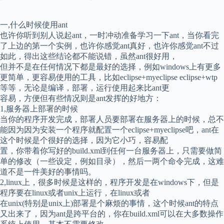
一,什么时候使用ant
也许你听到别人说起ant，一时冲动准备学习一下ant，当你看完
了上边的第一个实例，也许你感觉ant真好，也许你感觉ant不过
如此，得出这些结论都不能说错，虽然ant很好用，
但并不是在任何情况下都是最好的选择，例如windows上有更多
更简单，更容易使用的工具，比如eclipse+myeclipse eclipse+wtp
等等，无论是编译，部署，运行使用起来比ant更
容易，方便但有些情况则是ant发挥的好地方：
1,服务器上部署的时候
当你的程序开发完成，部署人员要部署在服务器上的时候，总不
能因为因为安装一个程序就配置一个eclipse+myeclipse吧，ant在
这个时候是个很好的选择，因为它小巧，容易配
置，你带着你写好的build.xml到任何一台服务器上，只需要做简
单的修改（一些设定，例如目录），然后一两个命令完成，这难
道不是一件美好的事情吗。
2,linux上，很多时候是这样的，程序开发是在windows下，但是
程序要在linux或者unix上运行，在linux或者
在unix(特别是unix上)部署是个麻烦的事情，这个时候ant的特点
又出来了，因为ant是跨平台的，你在build.xml可以在大多数操作