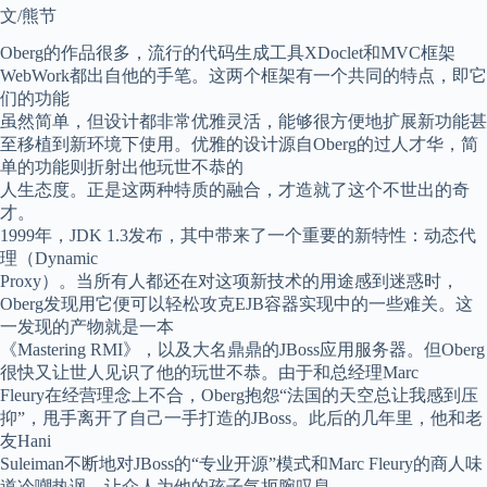
文/熊节
Oberg的作品很多，流行的代码生成工具XDoclet和MVC框架
WebWork都出自他的手笔。这两个框架有一个共同的特点，即它
们的功能
虽然简单，但设计都非常优雅灵活，能够很方便地扩展新功能甚
至移植到新环境下使用。优雅的设计源自Oberg的过人才华，简
单的功能则折射出他玩世不恭的
人生态度。正是这两种特质的融合，才造就了这个不世出的奇
才。
1999年，JDK 1.3发布，其中带来了一个重要的新特性：动态代
理（Dynamic
Proxy）。当所有人都还在对这项新技术的用途感到迷惑时，
Oberg发现用它便可以轻松攻克EJB容器实现中的一些难关。这
一发现的产物就是一本
《Mastering RMI》，以及大名鼎鼎的JBoss应用服务器。但Oberg
很快又让世人见识了他的玩世不恭。由于和总经理Marc
Fleury在经营理念上不合，Oberg抱怨“法国的天空总让我感到压
抑”，甩手离开了自己一手打造的JBoss。此后的几年里，他和老
友Hani
Suleiman不断地对JBoss的“专业开源”模式和Marc Fleury的商人味
道冷嘲热讽，让众人为他的孩子气扼腕叹息。