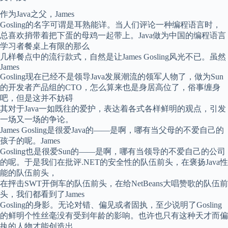
作为Java之父，James
Gosling的名字可谓是耳熟能详。当人们评论一种编程语言时，
总喜欢捎带着把下蛋的母鸡一起带上。Java做为中国的编程语言
学习者餐桌上有限的那么
几样餐点中的流行款式，自然是让James Gosling风光不已。虽然
James
Gosling现在已经不是领导Java发展潮流的领军人物了，做为Sun
的开发者产品组的CTO，怎么算来也是身居高位了，俗事缠身
吧，但是这并不妨碍
其对于Java一如既往的爱护，表达着各式各样鲜明的观点，引发
一场又一场的争论。
James Gosling是很爱Java的——是啊，哪有当父母的不爱自己的
孩子的呢。James
Gosling也是很爱Sun的——是啊，哪有当领导的不爱自己的公司
的呢。于是我们在批评.NET的安全性的队伍前头，在褒扬Java性
能的队伍前头，
在抨击SWT开倒车的队伍前头，在给NetBeans大唱赞歌的队伍前
头，我们都看到了James
Gosling的身影。无论对错、偏见或者固执，至少说明了Gosling
的鲜明个性丝毫没有受到年龄的影响。也许也只有这种天才而偏
执的人物才能创造出