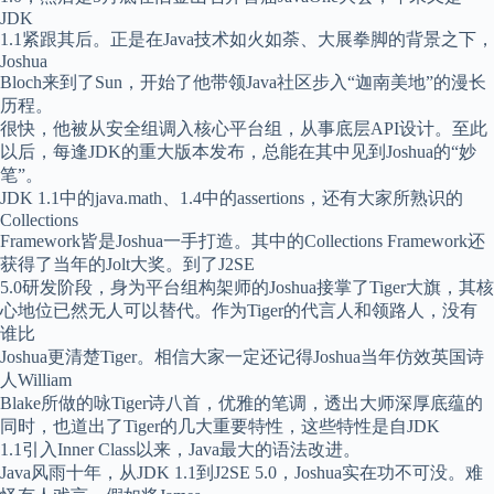
JDK
1.1紧跟其后。正是在Java技术如火如荼、大展拳脚的背景之下，
Joshua
Bloch来到了Sun，开始了他带领Java社区步入“迦南美地”的漫长
历程。
很快，他被从安全组调入核心平台组，从事底层API设计。至此
以后，每逢JDK的重大版本发布，总能在其中见到Joshua的“妙
笔”。
JDK 1.1中的java.math、1.4中的assertions，还有大家所熟识的
Collections
Framework皆是Joshua一手打造。其中的Collections Framework还
获得了当年的Jolt大奖。到了J2SE
5.0研发阶段，身为平台组构架师的Joshua接掌了Tiger大旗，其核
心地位已然无人可以替代。作为Tiger的代言人和领路人，没有
谁比
Joshua更清楚Tiger。相信大家一定还记得Joshua当年仿效英国诗
人William
Blake所做的咏Tiger诗八首，优雅的笔调，透出大师深厚底蕴的
同时，也道出了Tiger的几大重要特性，这些特性是自JDK
1.1引入Inner Class以来，Java最大的语法改进。
Java风雨十年，从JDK 1.1到J2SE 5.0，Joshua实在功不可没。难