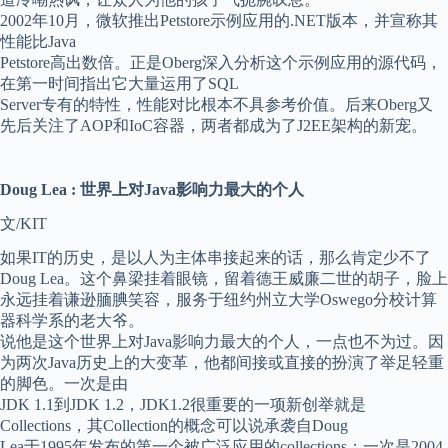
2002年10月，微软推出Petstore示例应用的.NET版本，并宣称其
性能比Java
Petstore高出数倍。正是Oberg深入分析这个示例应用的源代码，
在第一时间指出它大量运用了SQL
Server专有的特性，性能对比根本不具参考价值。后来Oberg又
先后关注了AOP和IoC容器，两者都成为了J2EE架构的新宠。
Doug Lea : 世界上对Java影响力最大的个人
文/KIT
如果IT的历史，是以人为主体串接起来的话，那么肯定少不了
Doug Lea。这个鼻梁挂着眼镜，留着德王威廉二世的胡子，脸上
永远挂着谦逊腼腆笑容，服务于纽约州立大学Oswego分校计算
器科学系的老大爷。
说他是这个世界上对Java影响力最大的个人，一点也不为过。因
为两次Java历史上的大变革，他都间接或直接的扮演了举足轻重
的脚色。一次是由
JDK 1.1到JDK 1.2，JDK1.2很重要的一项新创举就是
Collections，其Collection的概念可以说承袭自Doug
Lea于1995年发布的第一个被广泛应用的collections；一次是2004