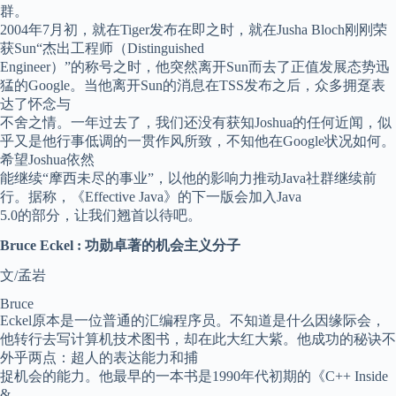
群。
2004年7月初，就在Tiger发布在即之时，就在Jusha Bloch刚刚荣
获Sun“杰出工程师（Distinguished
Engineer）”的称号之时，他突然离开Sun而去了正值发展态势迅
猛的Google。当他离开Sun的消息在TSS发布之后，众多拥趸表
达了怀念与
不舍之情。一年过去了，我们还没有获知Joshua的任何近闻，似
乎又是他行事低调的一贯作风所致，不知他在Google状况如何。
希望Joshua依然
能继续“摩西未尽的事业”，以他的影响力推动Java社群继续前
行。据称，《Effective Java》的下一版会加入Java
5.0的部分，让我们翘首以待吧。
Bruce Eckel : 功勋卓著的机会主义分子
文/孟岩
Bruce
Eckel原本是一位普通的汇编程序员。不知道是什么因缘际会，
他转行去写计算机技术图书，却在此大红大紫。他成功的秘诀不
外乎两点：超人的表达能力和捕
捉机会的能力。他最早的一本书是1990年代初期的《C++ Inside
&