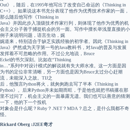
Out》，随后，在1995年他写出了改变自己命运的《Thinking in
C++》。如果说这本书充分表现了他作为优秀技术作家的一面，
那么随后他写作《Thinking in
Java》并因此步入顶级技术作家行列，则体现了他作为优秀的机
会主义分子善于捕捉机会的另一面。写作中擅长举浅显直接的小
例子来说明问题，语言生动，娓
娓道来，特别适合于缺乏实践经验的初学者。因此《Thinking in
Java》俨然成为天字第一号的Java教科书，对Java的普及与发展
发挥着不可忽略的作用。不过公允地说，Bruce
Eckel的书欠深刻。比如在“Thinking
in…”系列中对设计模式的解说就有失大师水准。这一方面是因
为书的定位非常清晰，另一方面也是因为Bruce太过分心赶潮
流，未能深入之故。TIJ之
后，他预言Python将火，就匆匆跑去写了半本《Thinking in
Python》。后来Python并未如期而旺，于是他也就把书稿撂在那
里不过问了，机会主义的一面暴露无遗。我们也可以善意的猜测
一下，他的下一个投机
对象会是什么呢？Ruby？.NET？MDA？总之，是什么我都不奇
怪。
Rickard Oberg :J2EE奇才