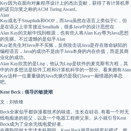
Key因为在面向对象程序设计上的杰出贡献，获得了有计算机界
的诺贝尔奖之称的ACM Turing Award。
Alan
Kay成名于Smapltalk和OOP，而Java虽然在语言上类似于C，但
是在语义上非常接近Smalltalk，很多Java中的设计思想在
Alan Kay的文献中找到根源，也有些人将Alan Kay尊为Java思想
的先驱。不过遗憾的是似乎Alan
Kay老先生对Java并不买账，反倒攻击说Java是存在致命缺陷的
编程语言，Java的成功不是由于Java本身的内在价值，而是其商
业化的成功。
Alan Kay欣赏的是Lisp，他认为Lisp是软件的麦克斯韦方程，其
中的许多想法是软件工程和计算机科学的一部分。看来拥有Alan
Kay这样一位重量级的Java先驱仍是我们Java一厢情愿的单恋
吧。
Kent Beck : 领导的敏捷潮
文：刘铁锋
Beck全家似乎都弥漫着技术的味道。生长在硅谷, 有着一个对无
线电痴迷的祖父，以及一个电器工程师父亲。从小就引导Kent
Beck成为了业余无线电爱好者。
在俄勒冈州大学读本科期间，Kent Beck就开始研究起模式。然