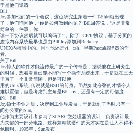
于是他们邀请
Bill
Joy参加他们的一个会议，这位研究生穿着一件T-Shirt就出现
了，他们询问他，‘你是如何做到的呢？’Bill回答说，‘这是非常
简单的一件事，你
读一下协议然后就可以编码了’”。除了TCP/IP协议，基于分页的
虚拟内存系统最早也是由Bill Joy添加到Berkeley
UNIX内核当中的。同时他还是vi、csh、早期Pascal编译器的作
者。
关于Bill
Joy惊人的软件才能流传最广的一个传奇是，据说他在上研究生
的时候，想看看自己能不能写一个操作系统出来，于是就在三天
里写了一个非常简陋，但是可以使
用的Unix系统, 传说就是BSD的前身。虽然如此夸张的才情令人
难以置信，但是考虑到主角是Bill Joy，还是有一定的可信度
的。Bill
Joy硕士毕业之后，决定到工业界发展，于是就到了当时只有一
间办公室的Sun,
他作为主要设计者参与了SPARC微处理器的设计，负责设计最
为关键的一部分电路。这样兼精软硬件的天才实在是让人不得不
佩服啊。1995年，Sun发布