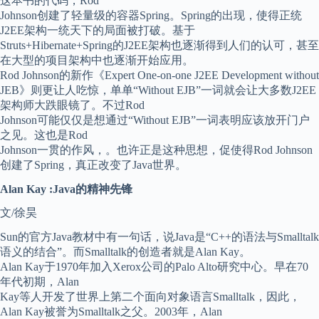
这本书的代码，Rod
Johnson创建了轻量级的容器Spring。Spring的出现，使得正统
J2EE架构一统天下的局面被打破。基于
Struts+Hibernate+Spring的J2EE架构也逐渐得到人们的认可，甚至
在大型的项目架构中也逐渐开始应用。
Rod Johnson的新作《Expert One-on-one J2EE Development without
JEB》则更让人吃惊，单单“Without EJB”一词就会让大多数J2EE
架构师大跌眼镜了。不过Rod
Johnson可能仅仅是想通过“Without EJB”一词表明应该放开门户
之见。这也是Rod
Johnson一贯的作风，。也许正是这种思想，促使得Rod Johnson
创建了Spring，真正改变了Java世界。
Alan Kay :Java的精神先锋
文/徐昊
Sun的官方Java教材中有一句话，说Java是“C++的语法与Smalltalk
语义的结合”。而Smalltalk的创造者就是Alan Kay。
Alan Kay于1970年加入Xerox公司的Palo Alto研究中心。早在70
年代初期，Alan
Kay等人开发了世界上第二个面向对象语言Smalltalk，因此，
Alan Kay被誉为Smalltalk之父。2003年，Alan