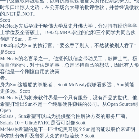
一个反微软阵线联盟，以对抗微软这股庞大的托拉斯恶势力。他
时常口出惊人之语，在公开场合大肆的批评微软，并曾经说微软
的.NET是.NOT。
Scott
McNealy先后毕业于哈佛大学及史丹佛大学，分别持有经济学学
士学位及企管硕士。1982年MBA毕业的他和三个同学共同合伙
创建了Sun，并于
1984年成为Sun的执行官。“要么吞了别人，不然就被别人吞了”
是Scott
McNealy的名言录之一。他擅长以信念带动员工，鼓舞士气。极
富自信的他，对于认定的事，总是坚持自己的想法，因此有人形
容他是一个刚愎自用的决策
者。
身为Sun这艘船的掌舵者，Scott McNealy能够看多远，Sun就能
走多远。Scott
McNealy认为将来软件界是一个只有服务，没有产品的世代。他
希望打造出Sun不是一个纯靠硬件赚钱的公司。从Open Source到
Open
Solaris，Sun希望可以成为提供整合性解决方案的服务厂商。
Solaris 10 + UltraSPARC是否可以像Scott
McNealy希望的是下一匹世纪黑马呢？Sun是否能以股价来证明
华尔街分析师及普罗大众的诽短流长？Scott