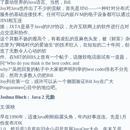
了轰动世界的Java语言。当然，Bill
Joy对Java也作出了不少的贡献，首先是JINI——一种针对分布式
服务的基础连接技术。任何可以内嵌JVM的电子设备都可以通过
JINI相互连
接；JXTA是基于Java的P2P协议，允许互联网上的软件进行点对
点交流和协作。
这个其貌不扬的瘦高个，有着凌乱的亚麻色头发，被《财富》杂
志誉为“网络时代的爱迪生”的技术狂人，在短短的二十年间，创
造了无数令人心动的软
件。在MIT的BBS上曾有一个帖子，说微软电话面试有一道题，
问“Who do you think is the best coder, and
why?”虽然回复的帖子中大家都声明列举的best coder排名不分先
后，然而大多数人仍把Bill
Joy列在第一位，或许可以从一个侧面验证Bill Joy在广大
Programmer心目中的地位吧。
Joshua Bloch : Java 2 元勋
文/莫映
早在1996年，适逢Java刚刚崭露头角，年内好事连连。先是1月
份发布JDK
1.0，然后是5月底在旧金山召开首届JavaOne大会，年末又是