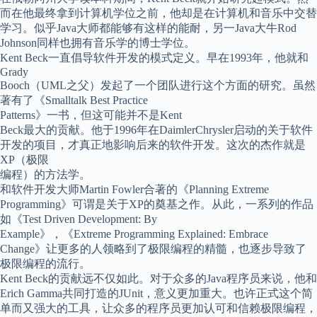
而在他最终拿到计算机学位之前，他却是在计算机和音乐中交替
学习。似乎Java大师都能够有这样的能耐，另一Java大牛Rod
Johnson同样也拥有音乐学的博士学位。
Kent Beck一直倡导软件开发的模式定义。早在1993年，他就和
Grady
Booch（UML之父）发起了一个团队进行这个方面的研究。虽然
著有了《Smalltalk Best Practice
Patterns》一书，但这可能并不是Kent
Beck最大的贡献。他于1996年在DaimlerChrysler启动的关于软件
开发的项目，才真正地影响后来的软件开发。这次的杰作就是
XP（极限
编程）的方法学。
和软件开发大师Martin Fowler合著的《Planning Extreme
Programming》可谓是关于XP的奠基之作。从此，一系列的作品
如《Test Driven Development: By
Example》，《Extreme Programming Explained: Embrace
Change》让更多的人领略到了极限编程的精髓，也逐步导致了
极限编程的流行。
Kent Beck的贡献远不仅如此。对于众多的Java程序员来说，他和
Erich Gamma共同打造的JUnit，意义更加重大。也许正式这个简
单而又强大的工具，让众多的程序员更加认可和信赖极限编程，