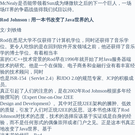
McNealy是否能带领着Sun成为继微软之后的下一个巨人，一场
场IT界的争霸战值得我们拭目以待。
Rod Johnson : 用一本书改变了Java世界的人
文/ 刘铁锋
Rod在悉尼大学不仅获得了计算机学位，同时还获得了音乐学
位。更令人吃惊的是在回到软件开发领域之前，他还获得了音乐
学的博士学位。有着相当丰
富的C/C++技术背景的Rod早在1996年就开始了对Java服务器端
技术的研究。他是一个在保险、电子商务和金融行业有着丰富经
验的技术顾问，同时
也是JSR-154（Servlet 2.4）和JDO 2.0的规范专家、JCP的积极成
员。
真正引起了人们的注意的，是在2002年Rod Johnson根据多年经
验撰写的《Expert One-on-One J2EE
Design and Development》。其中对正统J2EE架构的臃肿、低效
的质疑，引发了人们对正统J2EE的反思。这本书也体现了Rod
Johnson对技术的态度，技术的选择应该基于实证或是自身的经
验，而不是任何形式的偶像崇拜或者门户之见。正是这本书真正
地改变了Java世界。基于