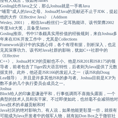
怪有人戏言，假如将James
Gosling比作Java之父，那么Joshua就是一手将Java
“哺育”成人的Java之母。Joshua对Java的贡献还不止于JDK，提起
他的大作《Effective Java》（Addison
Wesley, 2001），相信Java粉丝们一定耳熟能详。该书荣膺2002
年度Jolt大奖，且备受James
Gosling推崇。书中57条颇具实用价值的经验规则，来自Joshua多
年来在JDK开发工作中，尤其是Collections
Framework设计中的实践心得，各个有理有据，剖析深入，也足
见其深厚功力。该书对Java社群的影响，犹如C++社群中的
《Effective
C++》。Joshua对JCP的贡献也不小。他是JSR201和JSR175的领
导者，前者包含了Tiger四大语言特性，后者则为Java提供了元数
据支持。此外，他还是JSR166的发起人之一（该JSR由Doug
Lea领导），并且是许多其他JSR的参与者。Joshua目前是JCP为
数不多的几个执行委员会成员之一。
Joshua
Bloch给人的印象是谦逊平和，行事低调而不喜抛头露面，一个
典型的技术人员和实干家。不过即便如此，也丝毫不会减弱他对
Java技术的卓越贡献和对
Java社区的绝对影响力。有人说，如果他能更彰显一些，就很有
可能成为Java开发者中的领军人物，就有如Don Box之于微软社