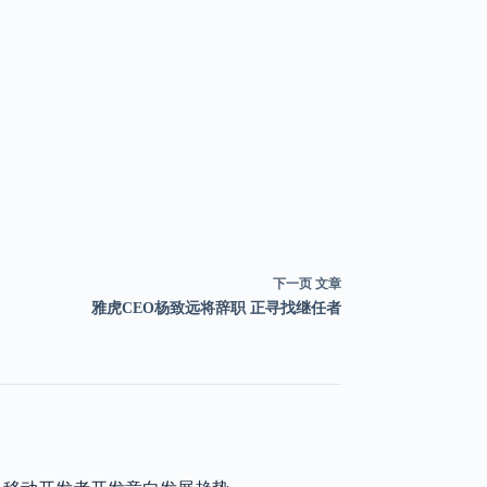
下一页
文章
雅虎CEO杨致远将辞职 正寻找继任者