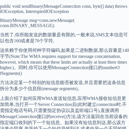
public void sendBinary(MessageConnection conn, byte[] data) throws
IOException, InterruptedIOException
BinaryMessage msg=conn.newMessage(
conn.BINARY_MESSAGE);
当然了,你所能发送的数据量是有限的,一般来说,SMS文本信息可
以包含160或者是70个字符,
这依赖于你使用何种字符编码,如果是二进制数据,那么容量是140
字节(Note:The WMA requires support for message concatenation,
however, which means that these limits are actually at least three times
higher.)。同时,你可以使用MessageConnection接口的numberO
fSegments()
方法决定某一个特别的短信息能否被发送,并且需要把这条信息
拆分为多少个信息段(message segments)。
上面介绍了如何应用WMA发送短信息,应用WMA接收短信息更
加简单,当打开一个Server Connection后(此时建立connection时,不
需指定电话号码,只需要指定协议以及监听端口号),直接调用
MessageConnection接口的receive()方法,该方法返回在当前设备的
指定端口收到的下一个短信息。如果没有短信息到达,那么该方
法将会阻塞,并等待下一个短信息的到达,或者由另一个不同的线