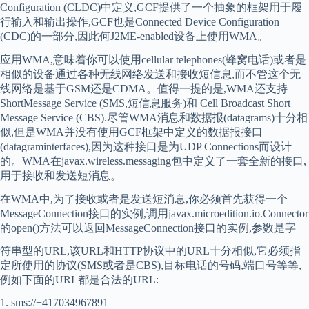
Configuration (CLDC)中定义,GCF提供了一个抽象的框架用于履
行输入和输出操作,GCF也是Connected Device Configuration
(CDC)的一部分,因此何J2ME-enabled设备上使用WMA。
应用WMA,意味着你可以使用cellular telephones(蜂窝电话)或者是
相似的设备通过各种无线网络发送和接收短信息,而不管这个无
线网络是基于GSM还是CDMA。值得一提的是,WMA还支持
ShortMessage Service (SMS,短信息服务)和 Cell Broadcast Short
Message Service (CBS).尽管WMA消息和数据报(datagrams)十分相
似,但是WMA并没有使用GCF框架中定义的数据报接口
(datagraminterfaces),因为这种接口是为UDP Connections而设计
的。WMA在javax.wireless.messaging包中定义了一套全新的接口,
用于接收和发送短消息。
在WMA中,为了接收或者是发送短消息,你必须首先获得一个
MessageConnection接口的实例,调用javax.microedition.io.Connector
的open()方法可以返回MessageConnection接口的实例,参数是字
符串型的URL,该URL和HTTP协议中的URL十分相似,它必须指
定所使用的协议(SMS或者是CBS),目标电话的号码,端口号等等,
例如下面的URL都是合法的URL:
1. sms://+417034967891