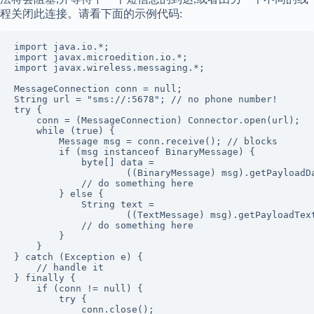
程关闭此连接。请看下面的示例代码:
import java.io.*;

import javax.microedition.io.*;

import javax.wireless.messaging.*;

MessageConnection conn = null;

String url = "sms://:5678"; // no phone number!

try {

    conn = (MessageConnection) Connector.open(url);

    while (true) {

        Message msg = conn.receive(); // blocks

        if (msg instanceof BinaryMessage) {

            byte[] data =

                    ((BinaryMessage) msg).getPayloadDa
            // do something here

        } else {

            String text =

                    ((TextMessage) msg).getPayloadText
            // do something here

        }

    }

} catch (Exception e) {

    // handle it

} finally {

    if (conn != null) {

        try {

            conn.close();
