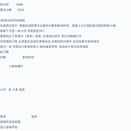
倒计时 100秒
通关分数 100分
2秒后自动开始游戏
在游戏过程中 屏幕的顶部显示玩家的分数和剩余时间。屏幕上方出现的是玩家控制的小猫
屏幕下方是一条小河 河里面是NPC
屏幕的左下角显示《菜单》选项 在游戏过程中 用左功能键打开
河里面的小鱼 从屏幕左边游向屏幕右边 在移动的过程中 会夹杂着大鱼和道具
每过一关 河里的小鱼体积变大 移动速度变快 夹杂的大鱼河道具增多
如下图
分数 剩余时间
小猫和桶子
小河 鱼 大鱼 道具
菜单 返回
游戏开发流程图
进入游戏开始