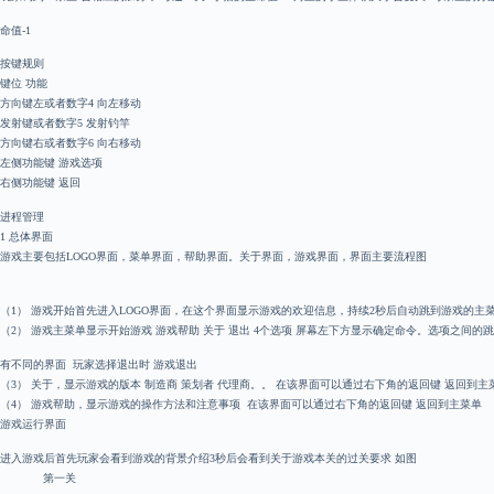
命值-1
按键规则
键位 功能
方向键左或者数字4 向左移动
发射键或者数字5 发射钓竿
方向键右或者数字6 向右移动
左侧功能键 游戏选项
右侧功能键 返回
进程管理
1 总体界面
游戏主要包括LOGO界面，菜单界面，帮助界面。关于界面，游戏界面，界面主要流程图
（1） 游戏开始首先进入LOGO界面，在这个界面显示游戏的欢迎信息，持续2秒后自动跳到游戏的主
（2） 游戏主菜单显示开始游戏 游戏帮助 关于 退出 4个选项 屏幕左下方显示确定命令。选项之间的
有不同的界面 玩家选择退出时 游戏退出
（3） 关于，显示游戏的版本 制造商 策划者 代理商。。 在该界面可以通过右下角的返回键 返回到主
（4） 游戏帮助，显示游戏的操作方法和注意事项 在该界面可以通过右下角的返回键 返回到主菜单
游戏运行界面
进入游戏后首先玩家会看到游戏的背景介绍3秒后会看到关于游戏本关的过关要求 如图
第一关