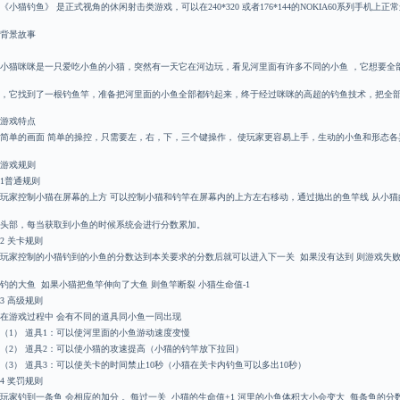
《小猫钓鱼》 是正式视角的休闲射击类游戏，可以在240*320 或者176*144的NOKIA60系列手机上正
背景故事
小猫咪咪是一只爱吃小鱼的小猫，突然有一天它在河边玩，看见河里面有许多不同的小鱼 ，它想要全部
，它找到了一根钓鱼竿，准备把河里面的小鱼全部都钓起来，终于经过咪咪的高超的钓鱼技术，把全
游戏特点
简单的画面 简单的操控，只需要左，右，下，三个键操作， 使玩家更容易上手，生动的小鱼和形态各
游戏规则
1普通规则
玩家控制小猫在屏幕的上方 可以控制小猫和钓竿在屏幕内的上方左右移动，通过抛出的鱼竿线 从小猫
头部，每当获取到小鱼的时候系统会进行分数累加。
2 关卡规则
玩家控制的小猫钓到的小鱼的分数达到本关要求的分数后就可以进入下一关 如果没有达到 则游戏失败
钓的大鱼 如果小猫把鱼竿伸向了大鱼 则鱼竿断裂 小猫生命值-1
3 高级规则
在游戏过程中 会有不同的道具同小鱼一同出现
（1） 道具1：可以使河里面的小鱼游动速度变慢
（2） 道具2：可以使小猫的攻速提高（小猫的钓竿放下拉回）
（3） 道具3：可以使关卡的时间禁止10秒（小猫在关卡内钓鱼可以多出10秒）
4 奖罚规则
玩家钓到一条鱼 会相应的加分 。每过一关 小猫的生命值+1 河里的小鱼体积大小会变大 每条鱼的分数