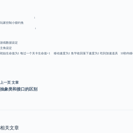
↓
玩家控制小猫钓鱼
↓
游戏数据设定
主角设定
初始生命值为1 每过一个关卡生命值+1 移动速度为1 鱼竿收回落下速度为1 吃到加速道具 10秒内移动
上一页
文章
抽象类和接口的区别
相关文章