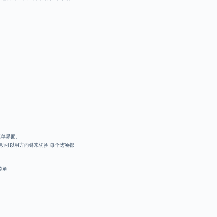
菜单界面。
跳动可以用方向键来切换 每个选项都
菜单