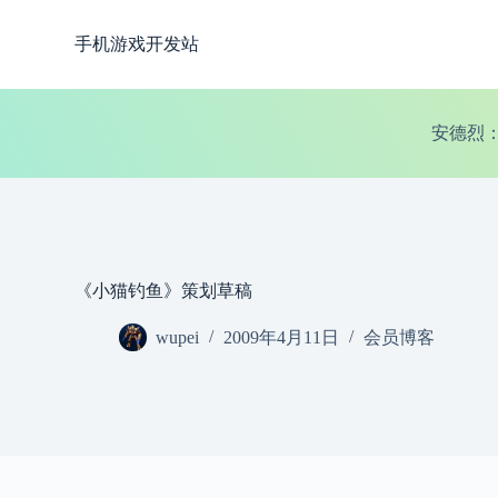
跳
手机游戏开发站
过
内
容
安德烈
《小猫钓鱼》策划草稿
wupei
2009年4月11日
会员博客