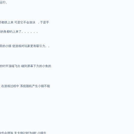
常运行。
都抓上来 可是它不会游泳 ，于是乎
部的鱼都钓上来了。。。。。。
异的小猫 使游戏对玩家更有吸引力。。
的钓竿顶端飞出 碰到屏幕下方的小鱼的
 在游戏过程中 系统随机产生小猫不能
也会增加 关卡倒计时为0时 小猫生