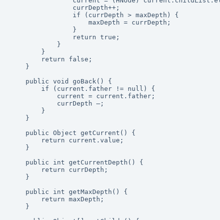
                current = (HNode) current.childList.el
                currDepth++;

                if (currDepth > maxDepth) {

                    maxDepth = currDepth;

                }

                return true;

            }

        }

        return false;

    }

    public void goBack() {

        if (current.father != null) {

            current = current.father;

            currDepth –;

        }

    }

    public Object getCurrent() {

        return current.value;

    }

    public int getCurrentDepth() {

        return currDepth;

    }

    public int getMaxDepth() {

        return maxDepth;

    }
