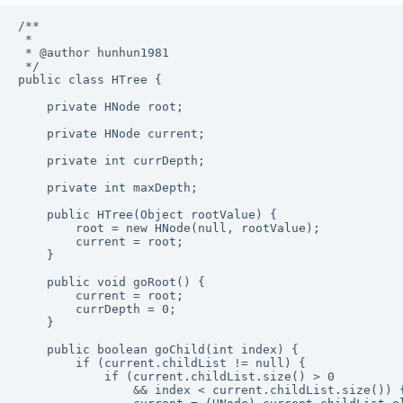
/**

 *

 * @author hunhun1981

 */

public class HTree {

    private HNode root;

    private HNode current;

    private int currDepth;

    private int maxDepth;

    public HTree(Object rootValue) {

        root = new HNode(null, rootValue);

        current = root;

    }

    public void goRoot() {

        current = root;

        currDepth = 0;

    }

    public boolean goChild(int index) {

        if (current.childList != null) {

            if (current.childList.size() > 0

                && index < current.childList.size()) {