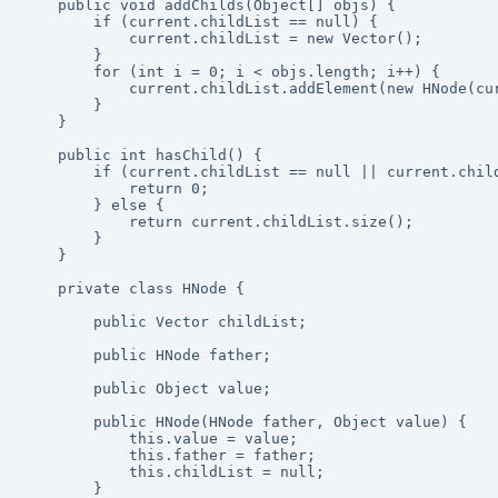
    public void addChilds(Object[] objs) {

        if (current.childList == null) {

            current.childList = new Vector();

        }

        for (int i = 0; i < objs.length; i++) {

            current.childList.addElement(new HNode(cur
        }

    }

    public int hasChild() {

        if (current.childList == null || current.child
            return 0;

        } else {

            return current.childList.size();

        }

    }

    private class HNode {

        public Vector childList;

        public HNode father;

        public Object value;

        public HNode(HNode father, Object value) {

            this.value = value;

            this.father = father;

            this.childList = null;

        }
