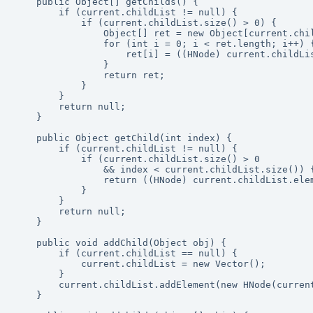
    public Object[] getChilds() {

        if (current.childList != null) {

            if (current.childList.size() > 0) {

                Object[] ret = new Object[current.chil
                for (int i = 0; i < ret.length; i++) {
                    ret[i] = ((HNode) current.childLis
                }

                return ret;

            }

        }

        return null;

    }

    public Object getChild(int index) {

        if (current.childList != null) {

            if (current.childList.size() > 0

                && index < current.childList.size()) {
                return ((HNode) current.childList.elem
            }

        }

        return null;

    }

    public void addChild(Object obj) {

        if (current.childList == null) {

            current.childList = new Vector();

        }

        current.childList.addElement(new HNode(current
    }
