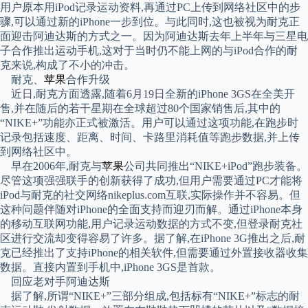
用户原本用iPod记录运动资料,再通过PC上传到网络社区中的步
骤,可以通过新的iPhone一步到位。与此同时,这也被视为耐克正
面迎击阿迪达斯的方式之一。因为阿迪达斯去年上半年与三星电
子合作推出运动手机,这对于当时仍不能上网的与iPod合作的耐
克来说,构成了不小的冲击。
耐克、
苹果
合作升级
近日,耐克方面透露,随着6月19日全新的iPhone 3GS在全美开
售,并在随后的若干星期在全球超过80个国家销售后,其中的
“NIKE+”功能亦正式被激活。用户可以通过这项功能,在跑步时
记录包括速度、距离、时间、卡路里消耗值等跑步数据,并上传
到网络社区中。
早在2006年,耐克与
苹果
公司共同推出“NIKE+iPod”跑步装备。
尽管这项强强联手的创新获得了成功,但用户需要通过PC才能将
iPod与耐克的社交网络nikeplus.com互联,实际操作并不容易。但
这种问题伴随对iPhone的全面支持而迎刃而解。通过iPhone本身
的移动互联网功能,用户记录运动数据的方式不变,但登录耐克社
区进行交流却变得容易了许多。据了解,在iPhone 3G推出之后,耐
克已经推出了支持iPhone的相关软件,但需要通过外置接收器收集
数据。直接内置到手机中,iPhone 3GS是首款。
回应老对手阿迪达斯
据了解,所谓“NIKE+”三部分组成,包括标有“NIKE+”标志的耐