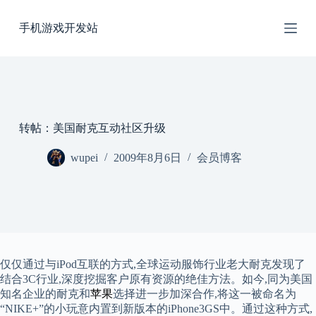
跳
手机游戏开发站
过
内
容
转帖：美国耐克互动社区升级
wupei
2009年8月6日
会员博客
仅仅通过与iPod互联的方式,全球运动服饰行业老大耐克发现了
结合3C行业,深度挖掘客户原有资源的绝佳方法。如今,同为美国
知名企业的耐克和
苹果
选择进一步加深合作,将这一被命名为
“NIKE+”的小玩意内置到新版本的iPhone3GS中。通过这种方式,