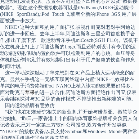
克运动鞋,发射数据、放置在左鞋鞋垫下凹槽的芯片以及“数据接
收器”。现在,这个数据接收器可以是iPodNano,NIKE+运动腕带
(NIKE+SportBand),iPod Touch 2,或者全新的iPhone 3GS,用户层
面被进一步放大。
NIKE+这种大面积的用户面扩张,被视作耐克对老对手阿迪达
斯的进一步回应。去年上半年,阿迪达斯和三星公司首度携手合
作,推出了旗下第一款运动音乐手机miCoach(SGH-F110)。该机不
仅在机身上打上了阿迪达斯的Logo,而且还特别设计有专用的运
动功能按键,借助内置的软件可以检测到用户的心跳、血压等身
体机能运作情况,并有效地制订出有利于用户健康的饮食和作息
时间计划。
这一举动深深触动了率先想到在3C产品上植入运动概念的耐
克。显然在手机这一无线互联网终端中内置“NIKE+”,效果比在
单纯的电子消费终端iPod NANO上植入该功能效果要好得多。
面对耐克与
苹果
的进一步合作,阿迪达斯方面拒绝作出回应,仅表
示会继续探讨与3C品牌的合作模式,不排除推出新终端的可能。
国内运动品牌有意效仿
“我们也在积极研究相关的新业务,并开始与诺基亚、微软等企
业接触。”昨日,一家香港上市的国内体育服饰品牌相关负责人向
记者表示,已对一家第三方软件公司投资,双方合作开发类似
“NIKE+”的接收设备,以及支持Symbian和Windows Mobile两种常
用智能手机操作平台的相关软件。