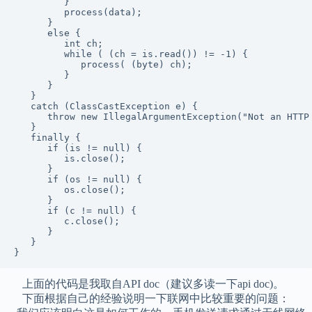
         }

         process(data);

      }

      else {

         int ch;

         while ( (ch = is.read()) != -1) {

            process( (byte) ch);

         }

      }

   }

   catch (ClassCastException e) {

      throw new IllegalArgumentException("Not an HTTP 
   }

   finally {

      if (is != null) {

         is.close();

      }

      if (os != null) {

         os.close();

      }

      if (c != null) {

         c.close();

      }

   }

上面的代码是我取自API doc（建议多读一下api doc)。
下面根据自己的经验说明一下联网中比较重要的问题：