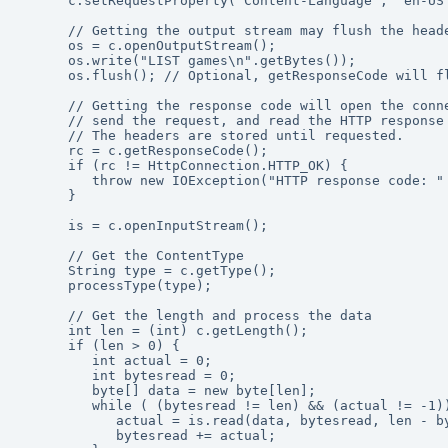
      c.setRequestProperty("Content-Language", "en-US"
      // Getting the output stream may flush the heade
      os = c.openOutputStream();

      os.write("LIST games\n".getBytes());

      os.flush(); // Optional, getResponseCode will fl
      // Getting the response code will open the conne
      // send the request, and read the HTTP response 
      // The headers are stored until requested.

      rc = c.getResponseCode();

      if (rc != HttpConnection.HTTP_OK) {

         throw new IOException("HTTP response code: " 
      }

      is = c.openInputStream();

      // Get the ContentType

      String type = c.getType();

      processType(type);

      // Get the length and process the data

      int len = (int) c.getLength();

      if (len > 0) {

         int actual = 0;

         int bytesread = 0;

         byte[] data = new byte[len];

         while ( (bytesread != len) && (actual != -1))
            actual = is.read(data, bytesread, len - by
            bytesread += actual;
