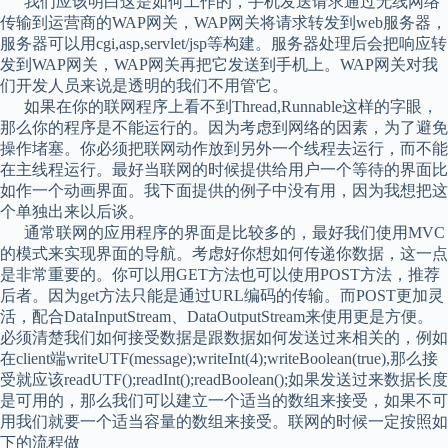
我们应该明白这是如何工作的，手机发送请求通过无线网络
传输到运营商的WAP网关，WAP网关将请求转发到web服务器，
服务器可以用cgi,asp,servlet/jsp等构建。服务器处理后会把响应转
发到WAP网关，WAP网关再把它发送到手机上。WAP网关对我
们开发人员来说是透明的我们不用管它。
如果在你的联网程序上看不到Thread,Runnable这样的字眼，
那么你的程序是不能运行的。因为考虑到网络的因素，为了避免
操作堵塞。你必须把联网动作放到另外一个线程去运行，而不能
在主线程运行。最好当联网的时候提供给用户一个等待的界面比
如作一个动画界面。我下面提供的例子中没有用，因为我想把这
个单独出来以后谈。
通常联网的应用程序的界面是比较多的，最好我们使用MVC
的模式来实现界面的导航。考虑好你想如何传递你数据，这一点
是非常重要的。你可以用GET方法也可以使用POST方法，推荐
后者。因为get方法只能是通过URL编码的传输。而POST更加灵
活，配合DataInputStream、DataOutputStream来使用更是方便。
必须清楚我们如何接受数据是跟数据如何发送过来相关的，例如
在client端writeUTF(message);writeInt(4);writeBoolean(true),那么接
受就应该readUTF();readInt();readBoolean();如果发送过来数据长度
是可用的，那么我们可以建立一个适当的数组来接受，如果不可
用我们就要一个适当容量的数组来接受。联网的时候一定按照如
下的流程做