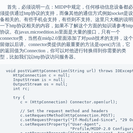
首先，必须说明一点：MIDP中规定，任何移动信息设备都必
须提供通过http协议的支持，而像其他的通信方式例如socket是设
备相关的。有些手机会支持，有些则不支持。这里只大概的说明
一下http协议相关的内容，如果不了解这个方面的知识请参考http
协议。在javax.microedition.io里面是大量的接口，只有一个
connector类，当然在midp2.0里面添加了对push技术的支持，这个
留做以后讲。connector类提供的最重要的方法是open()方法，它
的返回值为Connection，你可以对他进行转换得到你需要的类
型，比如我们以http协议访问服务器。
void postViaHttpConnection(String url) throws IOExcept
   HttpConnection c = null;

   InputStream is = null;

   OutputStream os = null;

   int rc;

   try {

      c = (HttpConnection) Connector.open(url);

      // Set the request method and headers

      c.setRequestMethod(HttpConnection.POST);

      c.setRequestProperty("If-Modified-Since", "29 Oc
      c.setRequestProperty("User-Agent",

                           "Profile/MIDP-2.0 Configura