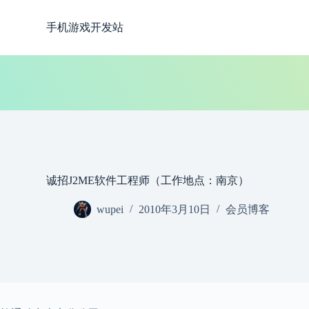
跳
手机游戏开发站
过
内
容
诚招J2ME软件工程师（工作地点：南京）
wupei
2010年3月10日
会员博客