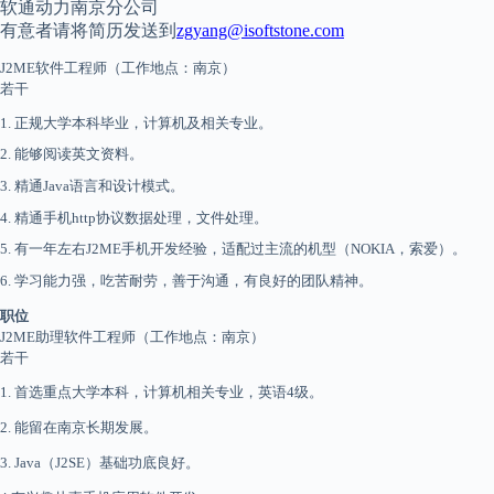
软通动力南京分公司
有意者请将简历发送到
zgyang@isoftstone.com
J2ME
软件
工程师
（工作地点：南京）
若干
1.
正规大学本科毕业，计算机及相关专业。
2.
能够阅读英文
资料
。
3.
精通
Java
语言和
设计
模式。
4.
精通
手机
http
协议数据处理，
文件
处理。
5.
有一年左右
J2ME
手机
开发
经验
，适配过主流的机型（
NOKIA，
索爱）。
6.
学习
能力强，吃苦耐劳，善于沟通，有良好的团队精神。
职位
J2ME
助理软件工程师（工作地点：南京）
若干
1.
首选重点大学本科，计算机相关专业，英语
4
级。
2.
能
留在南京长期发展。
3. Java
（
J2SE
）
基础功底良好。