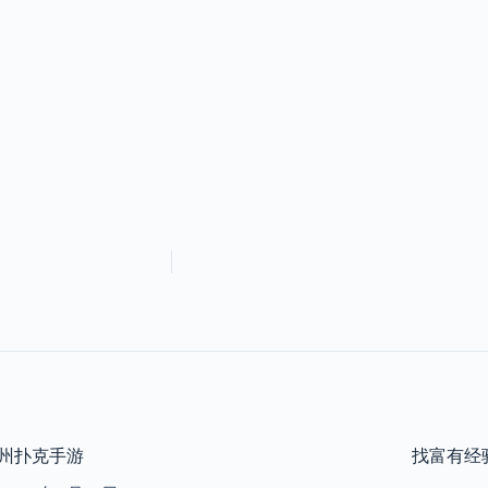
州扑克手游
找富有经