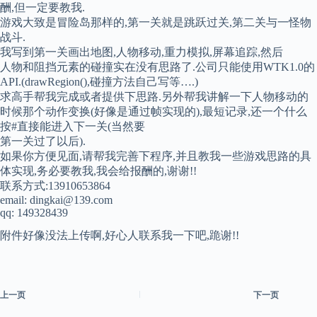
酬,但一定要教我.
游戏大致是冒险岛那样的,第一关就是跳跃过关,第二关与一怪物
战斗.
我写到第一关画出地图,人物移动,重力模拟,屏幕追踪,然后
人物和阻挡元素的碰撞实在没有思路了.公司只能使用WTK1.0的
API.(drawRegion(),碰撞方法自己写等….)
求高手帮我完成或者提供下思路.另外帮我讲解一下人物移动的
时候那个动作变换(好像是通过帧实现的),最短记录,还一个什么
按#直接能进入下一关(当然要
第一关过了以后).
如果你方便见面,请帮我完善下程序,并且教我一些游戏思路的具
体实现,务必要教我,我会给报酬的,谢谢!!
联系方式:13910653864
email: dingkai@139.com
qq: 149328439
附件好像没法上传啊,好心人联系我一下吧,跪谢!!
上一页
下一页