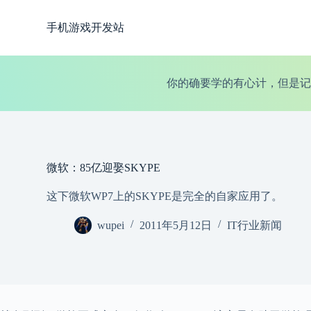
跳
手机游戏开发站
过
内
容
你的确要学的有心计，但是记
微软：85亿迎娶SKYPE
这下微软WP7上的SKYPE是完全的自家应用了。
wupei
2011年5月12日
IT行业新闻