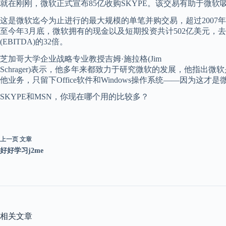
就在刚刚，微软正式宣布85亿收购SKYPE。该交易有助于微
这是微软迄今为止进行的最大规模的单笔并购交易，超过2007年进
至今年3月底，微软拥有的现金以及短期投资共计502亿美元，去年
(EBITDA)的32倍。
芝加哥大学企业战略专业教授吉姆·施拉格(Jim
Schrager)表示，他多年来都致力于研究微软的发展，他指
他业务，只留下Office软件和Windows操作系统——因为这
SKYPE和MSN，你现在哪个用的比较多？
上一页
文章
好好学习j2me
相关文章