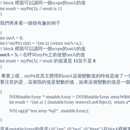
// block 裡面可以讀同一個scope的outA的值
int result = myPtr(3); // result is 11
}
我們再來看一個很有趣的例子
{
int outA = 8;
int (^myPtr) (int) = ^(int a) {return outA+a;};
// block 裡面可以讀同一個scope的outA的值
outA = 5;
// 在呼叫myPtr之前改變outA的值
int result = myPtr(3); // result 的值還是
11
並不是
8
}
事實上呢，myPtr在其主體用到outA這個變數值的時候是做了一個c
要注意的是，這個指的值是變數的值，如果這個變數的值是一個記憶
{
NSMutableArray * mutableArray = [NSMutableArray arrayWithOb
int result = ^(int a) { [mutableArray removeLastObject]; return a*a
NSLog(@"test array %@", mutableArray);
}
原本mutableArray的值是{@"one",@"two",@"three"}在bloc