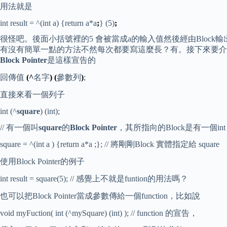
用法就是
int result = ^(int a) {return a*a
;
} (5)
;
很怪吧。後面小括號裡的5 會被當成a的輸入值然後經由Block輸出5*5
有沒有簡單一點的方法不然每次都要寫這麼長？有。接下來要介
Block Pointer
是這樣宣告的
回傳值
(^
名字
) (
參數列
)
;
直接來看一個列子
int (^
square
) (int);
// 有一個叫
square
的
Block Pointer
，其所指向的Block是有一個int 
square = ^(int a ) {return a*a ;}; // 將剛剛Block 實體指定給 square
使用Block Pointer的例子
int result = square(5); // 感覺上不就是funtion的用法嗎？
也可以把Block Pointer當成參數傳給一個function，比如說
void myFuction( int (^mySquare) (int) ); // function 的宣告，