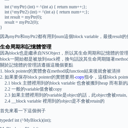
int (^myPtr) (int) = ^(int a) { return num++;};
int (^myPtr2) (int) = ^(int a) { return num++;};
int result = myPtr(0);
result = myPtr2(0);
}
因為myPtr和myPtr2都有用到num這個block variable，最後resul
生命周期和記憶體管理
因為block也是繼承自NSObject，所以其生命周期和記憶體的
block一開始都是被放到stack裡，換句話說其生命周期隨著meth
關於記憶體的管理請遵循這幾個要點
1. block pointer的實體會在method或function結束後就會被清掉
2. 如果要保存block pointer的實體要用-
copy
指令，這樣block poi
2.1 block 主體裡用到的block variable 也會被搬到heap 
2.2 一般的variable值會被copy
2.3 如果主體裡用到的variable是object的話，此object會被retain, bl
2.4 __block variable 裡用到的object是不會被retain的
首先來看一下這個例子
typedef int (^MyBlock)(int);