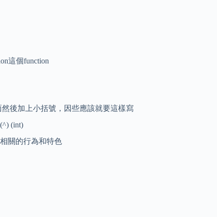
tion這個function
在變數前面然後加上小括號，因些應該就要這樣寫
) (int)
ck相關的行為和特色