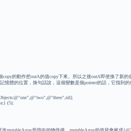
opy的動作把outA的值copy下來。所以之後outA即使換了新的值
體的位置，換句話說，這個變數是個pointer的話，它指到的值
jects:@"one",@"two",@"three",nil];
;} (5);
k裡被更改mutableArray所指向的物件後，mutableArray的值就會被成{@"o