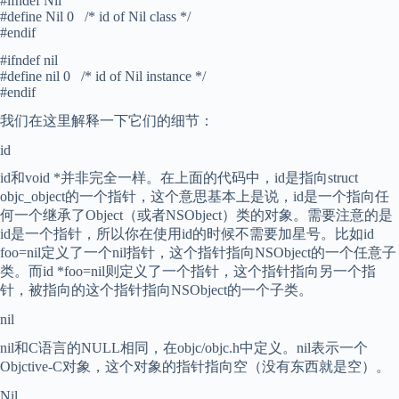
#ifndef Nil
#define Nil 0 /* id of Nil class */
#endif
#ifndef nil
#define nil 0 /* id of Nil instance */
#endif
我们在这里解释一下它们的细节：
id
id和void *并非完全一样。在上面的代码中，id是指向struct
objc_object的一个指针，这个意思基本上是说，id是一个指向任
何一个继承了Object（或者NSObject）类的对象。需要注意的是
id是一个指针，所以你在使用id的时候不需要加星号。比如id
foo=nil定义了一个nil指针，这个指针指向NSObject的一个任意子
类。而id *foo=nil则定义了一个指针，这个指针指向另一个指
针，被指向的这个指针指向NSObject的一个子类。
nil
nil和C语言的NULL相同，在objc/objc.h中定义。nil表示一个
Objctive-C对象，这个对象的指针指向空（没有东西就是空）。
Nil