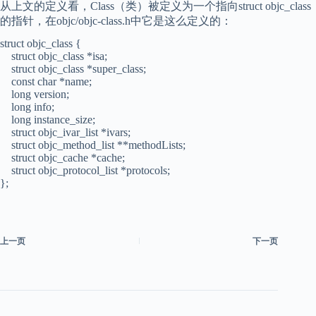
从上文的定义看，Class（类）被定义为一个指向struct objc_class
的指针，在objc/objc-class.h中它是这么定义的：
struct objc_class {
struct objc_class *isa;
struct objc_class *super_class;
const char *name;
long version;
long info;
long instance_size;
struct objc_ivar_list *ivars;
struct objc_method_list **methodLists;
struct objc_cache *cache;
struct objc_protocol_list *protocols;
};
上一页
下一页