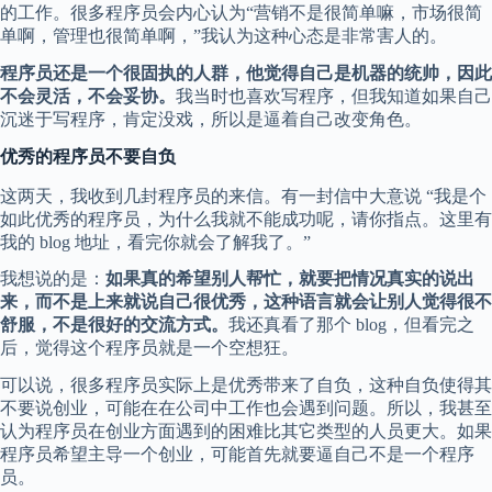
的工作。很多程序员会内心认为“营销不是很简单嘛，市场很简
单啊，管理也很简单啊，”我认为这种心态是非常害人的。
程序员还是一个很固执的人群，他觉得自己是机器的统帅，因此
不会灵活，不会妥协。
我当时也喜欢写程序，但我知道如果自己
沉迷于写程序，肯定没戏，所以是逼着自己改变角色。
优秀的程序员不要自负
这两天，我收到几封程序员的来信。有一封信中大意说 “我是个
如此优秀的程序员，为什么我就不能成功呢，请你指点。这里有
我的 blog 地址，看完你就会了解我了。”
我想说的是：
如果真的希望别人帮忙，就要把情况真实的说出
来，而不是上来就说自己很优秀，这种语言就会让别人觉得很不
舒服，不是很好的交流方式。
我还真看了那个 blog，但看完之
后，觉得这个程序员就是一个空想狂。
可以说，很多程序员实际上是优秀带来了自负，这种自负使得其
不要说创业，可能在在公司中工作也会遇到问题。所以，我甚至
认为程序员在创业方面遇到的困难比其它类型的人员更大。如果
程序员希望主导一个创业，可能首先就要逼自己不是一个程序
员。