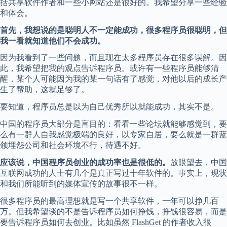
括共享软件作者和一些小网站还是很好的。我希望分享一些经验
和体会。
首先，我想说的是聪明人不一定能成功，很多程序员很聪明，但
我一看就知道他们不会成功。
因为我看到了一些问题，而且现在太多程序员存在很多误解。因
此，我希望把我的观点告诉程序员。或许有一些程序员能够清
醒，某个人可能因为我的某一句话有了感觉，对他以后的成长产
生了帮助，这就足够了。
要知道，程序员总是以为自己优秀所以就能成功，其实不是。
中国的程序员大部分是盲目的：看看一些论坛就能够感觉到，要
么有一群人自我感觉极端的良好，以专家自居，要么就是一群蓝
领埋怨公司和社会环境不行，待遇不好。
应该说，中国程序员创业的成功率也是很低的。
放眼望去，中国
互联网成功的人士有几个是真正写过十年软件的。事实上，现状
和我们所能听到的媒体宣传的故事很不一样。
很多程序员的最高理想就是写一个共享软件，一年可以挣几百
万。但我希望谈的不是告诉程序员如何挣钱，挣钱很容易，而是
要告诉程序员如何去创业。比如虽然 FlashGet 的作者收入很