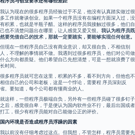
程序员与创业要求还有哪些差距
我认为现在的很多程序员经验过于不足，他没有认真踏实做过很
多工作就奢谈创业。如果一个程序员没有在编程方面深入过，没
有积累，也就是半瓶子醋。这样的程序员我接触过很多，他们自
己也不清楚问题出在哪里，让人感觉又爱又恨。
我认为程序员既
然要凭借自己的技术，那就一定要踏实，要能够实现任何创意。
但现在一些程序员自己没有商业意识，却又很自负，不相信别
人，不理解的事情就不做。我遇到过很多程序员，他们对公司做
什么方向都质疑。他们希望自己先想清楚，可是一想就浪费了很
长时间。
很多程序员就可悲在这里，积累的不多，看不到方向，但他也不
相信自己的公司和老板，这是一个悖论，需要程 序员深刻反
省。要知道，每个公司都有懂商业的人。
就这样，一些程序员极端自负，另外有一些程序员碰了很多钉子
之后，感觉很自卑，于是便认为国内软件业不行，最后出国或者
打工，很少有程序员能对自己能做公正的评价。
国内环境是否造成程序员浮躁的因素
我以前没有仔细考虑过这点。但我想，不管怎样，程序员需要先