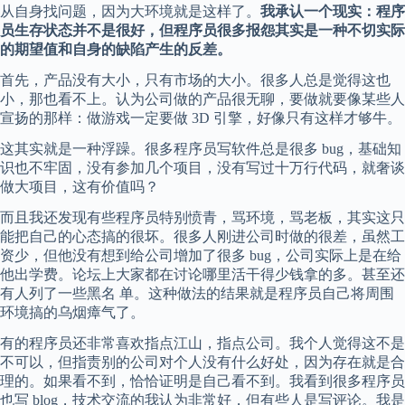
从自身找问题，因为大环境就是这样了。
我承认一个现实：程序
员生存状态并不是很好，但程序员很多报怨其实是一种不切实际
的期望值和自身的缺陷产生的反差。
首先，产品没有大小，只有市场的大小。很多人总是觉得这也
小，那也看不上。认为公司做的产品很无聊，要做就要像某些人
宣扬的那样：做游戏一定要做 3D 引擎，好像只有这样才够牛。
这其实就是一种浮躁。很多程序员写软件总是很多 bug，基础知
识也不牢固，没有参加几个项目，没有写过十万行代码，就奢谈
做大项目，这有价值吗？
而且我还发现有些程序员特别愤青，骂环境，骂老板，其实这只
能把自己的心态搞的很坏。很多人刚进公司时做的很差，虽然工
资少，但他没有想到给公司增加了很多 bug，公司实际上是在给
他出学费。论坛上大家都在讨论哪里活干得少钱拿的多。甚至还
有人列了一些黑名 单。这种做法的结果就是程序员自己将周围
环境搞的乌烟瘴气了。
有的程序员还非常喜欢指点江山，指点公司。我个人觉得这不是
不可以，但指责别的公司对个人没有什么好处，因为存在就是合
理的。如果看不到，恰恰证明是自己看不到。我看到很多程序员
也写 blog，技术交流的我认为非常好，但有些人是写评论。我是