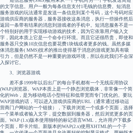
短信息服务(SMS)被用来从一个手机向另一个手机发送简短
的文字信息。用户一般为每条信息支付1毛钱的信息费。短消息
服务游戏的玩法通常是发送一条信息到某个号码，这个号码对应
游戏供应商的服务器，服务器接收这条消息，执行一些操作然后
返回一条带有结果的消息到游戏者的手机中。短消息服务不是一
个特别好的用于实现移动游戏的技术，因为它依靠用户输入文
字，因此本质上它是一个命令行环境。而且它还很昂贵，即使和
服务器只交换10次信息也要花费1块钱或者更多的钱。虽然多媒
体消息服务( MMS)技术的推出使得基于消息的游戏更加具有吸
引力，但是仍然不是一种重要的游戏环境，所以在此我们不会深
入探讨它。
3、浏览器游戏
差不多1999年以后出厂的每台手机都有一个无线应用协议
(WAP)浏览器。WAP本质上是一个静态浏览载体，非常像一个简
化的Web，是为移动电话小型特征和低带宽而专门优化的。要玩
WAP游戏的话，可以进入游戏供应商的URL（通常通过移动运
营商门户网站的一个链接），下载并浏览一个或多个页面，选择
一个菜单或者输入文字，提交数据到服务器，然后浏览更多的页
面。WAP (1.x)版本使用独特的标记语言WML，允许用户下载多
个页面，即卡片组。新版本的WAP(2.x)使用XHTML的一个子
集，一次传递一个页面并且允许更好的控制显示格式。两种版本