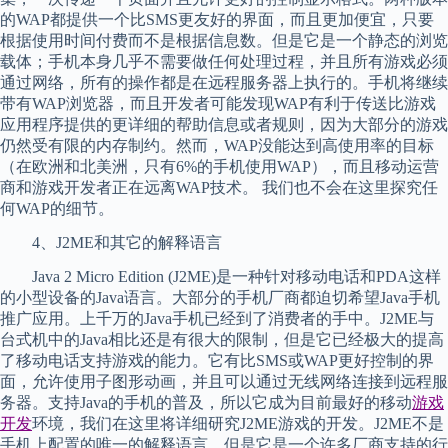
的WAP都提供一个比SMS更友好的界面，而且更加便宜，只要
根据使用时间付费而不是根据信息数。但是它是一个静态的浏览
载体；手机本身几乎不需要做任何处理过程，并且所有游戏必须
通过网络，所有的操作都是在远程服务器上执行的。手机将继续
带有WAP浏览器，而且开发者可能发现WAP有利于传送比游戏
应用程序提供的更详细的帮助信息或者规则，因为大部分的游戏
仍然受有限的内存制约。然而，WAP没能达到高使用率的目标
（在欧洲和北美洲，只有6%的手机使用WAP），而且移动运营
商和游戏开发者正在远离WAP技术。 我们也不会在这里探究任
何WAP的细节。
4、J2ME和其它的解释语言
Java 2 Micro Edition (J2ME)是一种针对移动电话和PDA这样
的小型设备的Java语言。大部分的手机厂商都迫切希望Java手机
推广应用。上千万的Java手机已经到了消费者的手中。J2ME与
台式机中的Java相比还是有很大的限制，但是它已经极大的提高
了移动电话支持游戏的能力。它有比SMS或WAP更好控制的界
面，允许使用子图形动画，并且可以通过无线网络连接到远程服
务器。支持Java的手机的普及，所以它成为目前最好的移动
游戏
开发
环境，我们在这里将详细研究J2ME游戏的开发。J2ME不是
手机上配置的唯一的解释语言，但是它是一个许多厂商支持的行