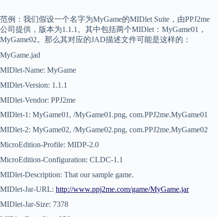
范例：我们假设一个名字为MyGame的MIDlet Suite，由PPJ2me
公司提供，版本为1.1.1。其中包括两个MIDlet：MyGame01，
MyGame02。那么其对应的JAD描述文件可能是这样的：
MyGame.jad
MIDlet-Name: MyGame
MIDlet-Version: 1.1.1
MIDlet-Vendor: PPJ2me
MIDlet-1: MyGame01, /MyGame01.png, com.PPJ2me.MyGame01
MIDlet-2: MyGame02, /MyGame02.png, com.PPJ2me.MyGame02
MicroEdition-Profile: MIDP-2.0
MicroEdition-Configuration: CLDC-1.1
MIDlet-Description: That our sample game.
MIDlet-Jar-URL:
http://www.ppj2me.com/game/MyGame.jar
MIDlet-Jar-Size: 7378