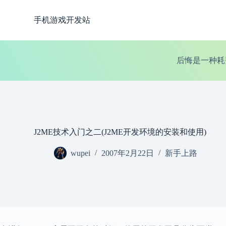
跳
手机游戏开发站
过
内
容
后悔是一种耗
J2ME技术入门之二(J2ME开发环境的安装和使用)
wupei
2007年2月22日
新手上路