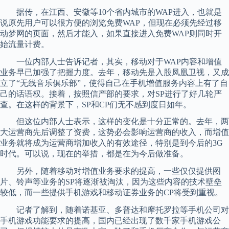
据传，在江西、安徽等10个省内城市的WAP进入，也就是
说原先用户可以很方便的浏览免费WAP，但现在必须先经过移
动梦网的页面，然后才能入，如果直接进入免费WAP则同时开
始流量计费。
一位内部人士告诉记者，其实，移动对于WAP内容和增值
业务早已加强了把握力度。去年，移动先是入股凤凰卫视，又成
立了“无线音乐俱乐部”，使得自己在手机增值服务内容上有了自
己的话语权。接着，按照信产部的要求，对SP进行了好几轮严
查。在这样的背景下，SP和CP们无不感到度日如年。
但这位内部人士表示，这样的变化是十分正常的。去年，两
大运营商先后调整了资费，这势必会影响运营商的收入，而增值
业务就将成为运营商增加收入的有效途径，特别是到今后的3G
时代。可以说，现在的举措，都是在为今后做准备。
另外，随着移动对增值业务要求的提高，一些仅仅提供图
片、铃声等业务的SP将逐渐被淘汰，因为这些内容的技术壁垒
较低，而一些提供手机游戏和移动证券业务的CP将受到重视。
记者了解到，随着诺基亚、多普达和摩托罗拉等手机公司对
手机游戏功能要求的提高，国内已经出现了数千家手机游戏公