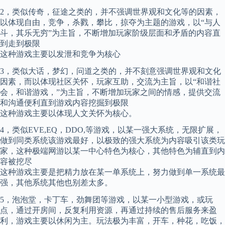
2，类似传奇，征途之类的，并不强调世界观和文化等的因素，
以体现自由，竞争，杀戮，攀比，掠夺为主题的游戏，以“与人
斗，其乐无穷”为主旨，不断增加玩家阶级层面和矛盾的内容直
到走到极限
这种游戏主要以发泄和竞争为核心
3，类似大话，梦幻，问道之类的，并不刻意强调世界观和文化
因素，而以体现社区关怀，玩家互助，交流为主旨，以“和谐社
会，和谐游戏，”为主旨，不断增加玩家之间的情感，提供交流
和沟通便利直到游戏内容挖掘到极限
这种游戏主要以体现人文关怀为核心。
4，类似EVE,EQ，DDO,等游戏，以某一强大系统，无限扩展，
做到同类系统该游戏最好，以极致的强大系统为内容吸引该类玩
家，这种极端网游以某一中心特色为核心，其他特色为辅直到内
容被挖尽
这种游戏主要是把精力放在某一单系统上，努力做到单一系统最
强，其他系统其他也别差太多。
5，泡泡堂，卡丁车，劲舞团等游戏，以某一小型游戏，或玩
点，通过开房间，反复利用资源，再通过持续的售后服务来盈
利，游戏主要以休闲为主。玩法极为丰富，开车，种花，吃饭，