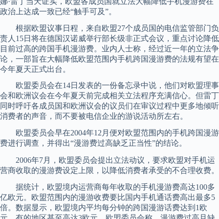
娜·雷丁当天证实，欧盟各成员国就立法大幅降低手机漫游费在
政治上达成一致已经“触手可及”。
根据欧盟议事日程，来自欧盟27个成员国的电信监管部门负
责人15日将在德国汉诺威举行部长级非正式会议，重点讨论降低
目前过高的跨国手机漫游费。业内人士称，经过近一年的立法争
论，一部旨在大幅降低欧盟范围内手机跨国漫游费的法规有望在
今年夏天正式出台。
欧盟委员会在14日发表的一份备忘录中说，他们对欧盟理事
会和欧洲议会在今年夏天前完成相关立法程序充满信心。但雷丁
同时呼吁各成员国和欧洲议会的议员们在审议过程中更多地倾听
消费者的声音，而不要被电信企业的游说活动所左右。
欧盟委员会早在2004年12月便对欧盟范围内的手机跨国漫游
费进行调查，并得出“漫游费过高缺乏正当性”的结论。
2006年7月，欧盟委员会提出立法动议，要求欧盟对手机运
营商收取的漫游费设定上限，以降低消费者承受的不合理收费。
据统计，欧盟境内运营商每年收取的手机漫游费高达100多
亿欧元。欧盟范围内的漫游收费要比国内手机通话费高出最多5
倍。数据显示，欧盟境内平均每分钟的跨国漫游话费达到1欧
元，有的地区甚至高达3欧元。欧盟委员会称，漫游费过高且缺