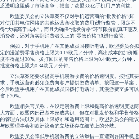
乏透明度阻碍了市场竞争，损害了欧盟3.8亿手机用户的利益。
欧盟委员会的立法草案不仅对手机运营商的“批发价格”(即
对使用其电信网络的其他运营商收取的费用)进行监管，限定不
得“大幅高于成本”，而且为确保“批发价格”环节限价能真正惠及
消费者，还对落实到消费者头上的“零售价格”也进行监管。
例如，对于手机用户在其他成员国接听电话，欧盟委员会拟
定的漫游费零售价格上限为0.15欧元／分钟，高出成本的加价幅
度不得超过30%。拨打回国的零售价格上限为0.44欧元／分钟，
批发价格上限为0.34欧元／分钟。
立法草案还要求提高手机漫游收费的价格透明度。按照其要
求，手机运营商必须免费向客户提供资费清单。按照这一草案，
今后欧盟手机用户在其他成员国拨打电话时，其漫游费至多可以
省下70%。
欧盟相关官员称，在设定漫游费上限和提高价格透明度这两
大方面，欧盟内部已基本形成共识。但在对批发价格和零售价格
的管理方法以及具体上限标准和适用范围上，欧盟委员会的建议
与欧盟理事会和欧洲议会的立场还存在细节上的分歧。
欧盟委员会降低手机漫游费的立法举措一直遭到各国手机运