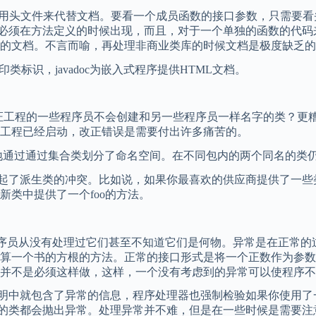
用头文件来代替文档。要看一个成员函数的接口参数，只需要看
码必须在方法定义的时候出现，而且，对于一个单独的函数的代码来
的文档。不言而喻，再处理非商业类库的时候文档是极度缺乏的
类标识，javadoc为嵌入式程序提供HTML文档。
证工程的一些程序员不会创建和另一些程序员一样名字的类？更
工程已经启动，改正错误是需要付出许多痛苦的。
kage有效地通过通过集合类划分了命名空间。在不同包内的两个同
起了派生类的冲突。比如说，如果你最喜欢的供应商提供了一些类
类中提供了一个foo的方法。
序员从没有处理过它们甚至不知道它们是何物。异常是在正常的
算一个书的方根的方法。正常的接口形式是将一个正数作为参数
并不是必须这样做，这样，一个没有考虑到的异常可以使程序不
明中就包含了异常的信息，程序处理器也强制检验如果你使用了
库中的类都会抛出异常。处理异常并不难，但是在一些时候是需要