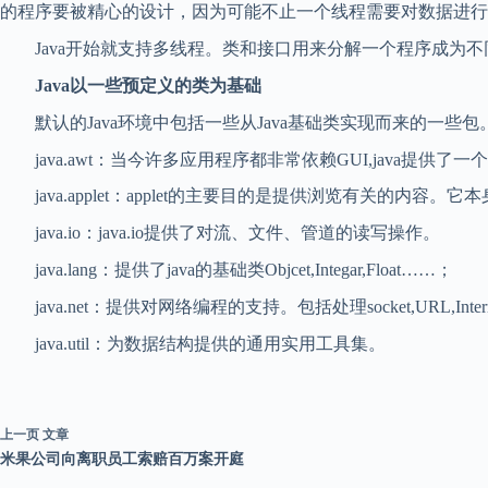
的程序要被精心的设计，因为可能不止一个线程需要对数据进行
Java开始就支持多线程。类和接口用来分解一个程序成为不
Java以一些预定义的类为基础
默认的Java环境中包括一些从Java基础类实现而来的一些
java.awt：当今许多应用程序都非常依赖GUI,java提供了一个Ab
java.applet：applet的主要目的是提供浏览有关的内
java.io：java.io提供了对流、文件、管道的读写操作。
java.lang：提供了java的基础类Objcet,Integar,Float……；
java.net：提供对网络编程的支持。包括处理socket,URL,Inte
java.util：为数据结构提供的通用实用工具集。
上一页
文章
米果公司向离职员工索赔百万案开庭