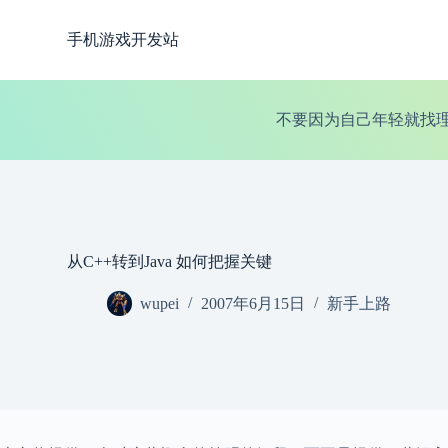
跳
手机游戏开发站
过
内
容
不要因为自己年轻就找理
从C++转到Java 如何把握关键
wupei
2007年6月15日
新手上路